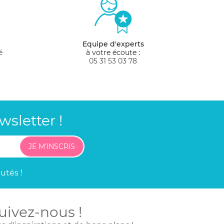
Equipe d'experts
é
à votre écoute :
05 31 53 03 78
sletter !
JE M'INSCRIS
utés !
uivez-nous !