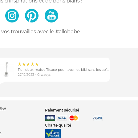
s d'inspirations
et de bons plans !
vos trouvailles
avec le #allobebe
Poil doux mais efficace pour laver les bibi sans les abîmer
27/12/2023 - Glwadys
bébé
Paiement sécurisé
Charte qualité
é