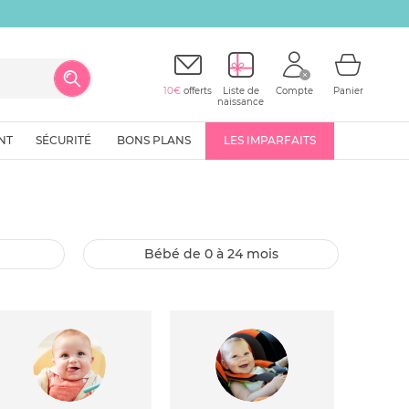
10€
offerts
Liste de
Compte
Panier
naissance
NT
SÉCURITÉ
BONS PLANS
LES IMPARFAITS
bébé de 0 à 24 mois