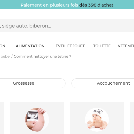
Paiement en plusieurs fois
dès 35€ d'achat
ION
ALIMENTATION
ÉVEIL ET JOUET
TOILETTE
VÊTEME
 bébé
Comment nettoyer une tétine ?
grossesse
accouchement