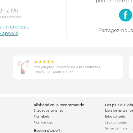
pour encore plu
0h à 17h
s coût opérateur)
is un créneau
Partagez-nous 
e appelé
très joli produit conforme à mes attentes
29/12/2023 - Marie-claude
allobébé vous recommande
les plus d'allo
Sites et partenaires
Liste de naissance
Nos labels
Infos conseils
Nos licences
Jeux concours
Valise de maternit
Besoin d'aide ?