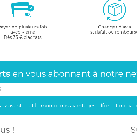
Payer en plusieurs fois
Changer d'avis
avec Klarna
satisfait ou rembours
Dès 35 € d'achats
rts
en vous abonnant
à notre new
ez avant tout le monde
nos avantages, offres et nouvea
us !
S