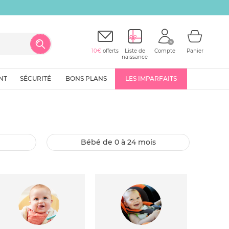
10€
offerts
Liste de
Compte
Panier
naissance
NT
SÉCURITÉ
BONS PLANS
LES IMPARFAITS
bébé de 0 à 24 mois