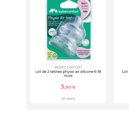
BEBECONFORT
Lot de 2 tetines physio air silicone 6-18
Lot 
mois
3
,90 €
En stock