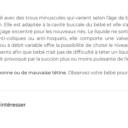
i avec des trous minuscules qui varient selon l'âge de b
Elle est adaptée à la cavité buccale du bébé et elle s'a
çage excentré pour les nouveaux nés. Le liquide ne sorti
anti-coliques ou anti-hoquets, elle comporte une valv
es ou à débit variable offre la possibilité de choisir le ni
iments afin que bébé n'ait pas de difficulté à téter un liqu
it provoqué par la succion plus ou moins puissante de l'
e bonne ou de mauvaise tétine
. Observez votre bébé pour 
 intéresser