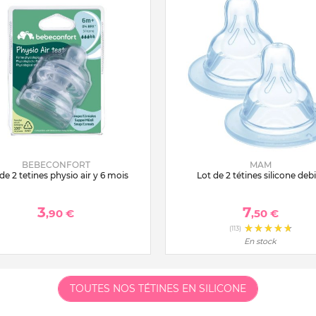
BEBECONFORT
MAM
de 2 tetines physio air y 6 mois
Lot de 2 tétines silicone debi
3
7
,90 €
,50 €
(113)
En stock
TOUTES NOS TÉTINES EN SILICONE