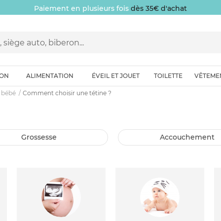
Paiement en plusieurs fois
dès 35€ d'achat
ION
ALIMENTATION
ÉVEIL ET JOUET
TOILETTE
VÊTEME
 bébé
Comment choisir une tétine ?
grossesse
accouchement