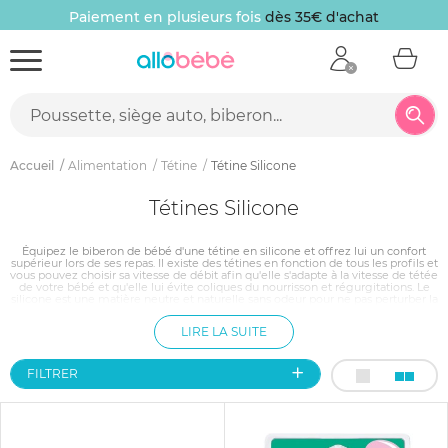
Paiement en plusieurs fois
dès 35€ d'achat
Accueil
Alimentation
Tétine
Tétine Silicone
Tétines Silicone
Équipez le biberon de bébé d'une tétine en silicone et offrez lui un confort
supérieur lors de ses repas. Il existe des tétines en fonction de tous les profils et
vous pouvez choisir sa vitesse de débit afin qu'elle s'adapte à la vitesse de tétée
de votre bébé et qu'elle lui évite coliques du nourrisson et régurgitations. Le
silicone est une matière neutre et naturelle sans odeur pour ne pas perturber la
dégustation du biberon et sans couleur pour faciliter un entretien parfait
LIRE LA SUITE
FILTRER