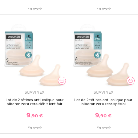
En stock
En stock
SUAVINEX
SUAVINEX
Lot de 2 tétines anti-colique pour
Lot de 2 tétines anti-colique pour
biberon zerø.zerø débit lent fair
biberon zerø.zerø spécial
allaitement light
9
9
,90 €
,90 €
En stock
En stock