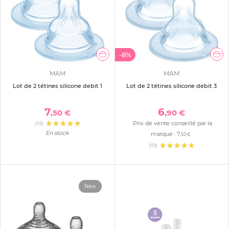
-8%
MAM
MAM
Lot de 2 tétines silicone debit 1
Lot de 2 tétines silicone debit 3
7
6
,50 €
,90 €
Prix de vente conseillé par la
(113)
En stock
marque :
7
,50 €
(113)
New