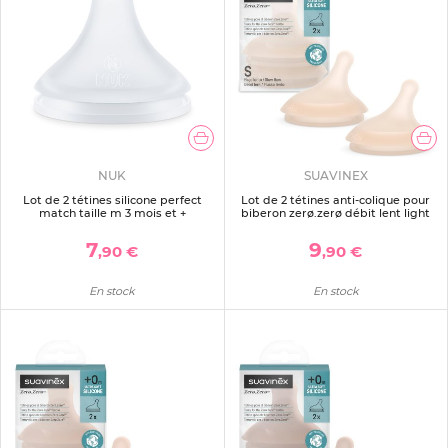
NUK
SUAVINEX
Lot de 2 tétines silicone perfect
Lot de 2 tétines anti-colique pour
match taille m 3 mois et +
biberon zerø.zerø débit lent light
7
9
,90 €
,90 €
En stock
En stock