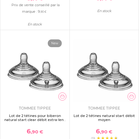
Prix de vente conseillé par la
En stock
marque :
9
,90 €
En stock
New
TOMMEE TIPPEE
TOMMEE TIPPEE
Lot de 2 tétines pour biberon
Lot de 2 tétines natural start débit
natural start clear débit extra-lent
moyen
naissance
6
6
,90 €
,90 €
(19)