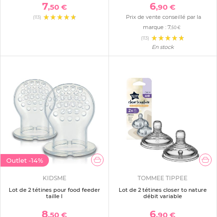
7
6
,50 €
,90 €
Prix de vente conseillé par la
(113)
marque :
7
,50 €
(113)
En stock
Outlet
-14%
KIDSME
TOMMEE TIPPEE
Lot de 2 tétines pour food feeder
Lot de 2 tétines closer to nature
taille l
débit variable
8
6
,50 €
,90 €