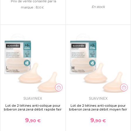
Prix de vente conseillé par la
En stock
marque :
8
,50 €
SUAVINEX
SUAVINEX
Lot de 2 tétines anti-colique pour
Lot de 2 tétines anti-colique pour
biberon zerø.zerø débit rapide fair
biberon zerø.zerø débit moyen fair
9
9
,90 €
,90 €