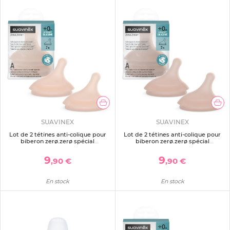
SUAVINEX
SUAVINEX
Lot de 2 tétines anti-colique pour
Lot de 2 tétines anti-colique pour
biberon zerø.zerø spécial
biberon zerø.zerø spécial
allaitement medium
allaitement deep
9
9
,90 €
,90 €
En stock
En stock