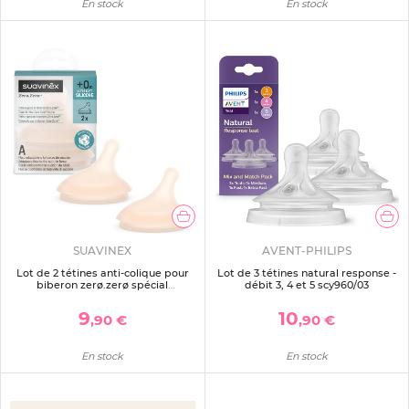
En stock
En stock
SUAVINEX
AVENT-PHILIPS
Lot de 2 tétines anti-colique pour
Lot de 3 tétines natural response -
biberon zerø.zerø spécial
débit 3, 4 et 5 scy960/03
allaitement fair
9
10
,90 €
,90 €
En stock
En stock