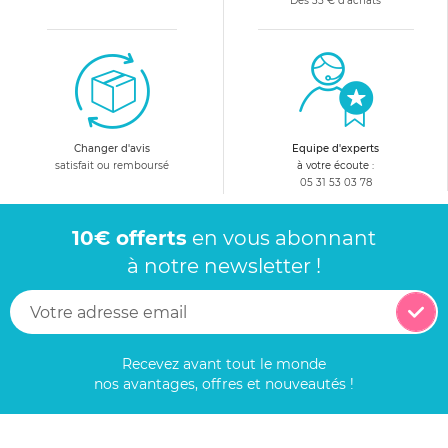
Dès 35 € d'achats
Changer d'avis
Equipe d'experts
satisfait ou remboursé
à votre écoute :
05 31 53 03 78
10€ offerts
en vous abonnant
à notre newsletter !
Recevez avant tout le monde
nos avantages, offres et nouveautés !