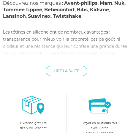
Découvrez nos marques :
Avent-philips
,
Mam
,
Nuk
,
Tommee tippee
,
Bebeconfort
,
Bibs
,
Kidsme
,
Lansinoh
,
Suavinex
,
Twistshake
Les tétines en silicone ont de nombreux avantages :
transparence pour mieux voir la propreté, pas de goût ni
d'odeur et une résistance qui leur confère une grande durée
de vie. Elles sont donc parfaitement adaptées pour les
biberons de bébé. allobébé a sélectionné le meilleur des
tétines de biberon en silicone pour permettre à bébé de
LIRE LA SUITE
manger en toute sécurité. allobébé vous propose un grand
choix de tétines en silicone pour biberon ayant des
propriétés spécifiques : différentes vitesses pour adapter le
débit de boisson, ou encore une texture particulière qui
permet à la tétine de servir de transition après l'allaitement,
pour accompagner bébé en douceur.
Livraison gratuite
Payer en plusieurs fois
dès 59.9€ d'achat
avec Klarna