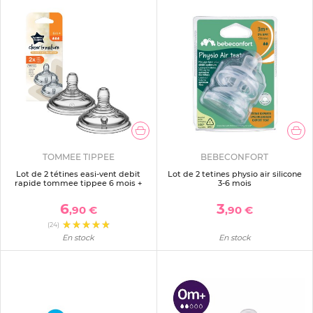
TOMMEE TIPPEE
BEBECONFORT
Lot de 2 tétines easi-vent debit
Lot de 2 tetines physio air silicone
rapide tommee tippee 6 mois +
3-6 mois
6
3
,90 €
,90 €
(24)
En stock
En stock