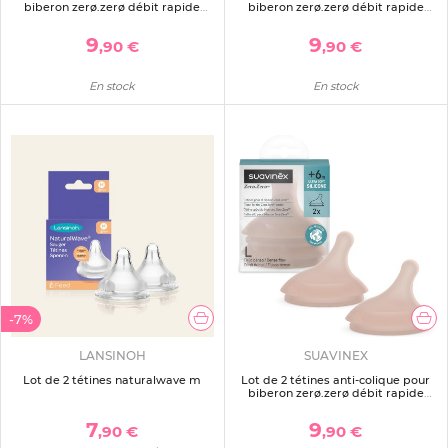
biberon zerø.zerø débit rapide
biberon zerø.zerø débit rapide
light
medium
9
9
,90 €
,90 €
En stock
En stock
-7%
LANSINOH
SUAVINEX
Lot de 2 tétines naturalwave m
Lot de 2 tétines anti-colique pour
biberon zerø.zerø débit rapide
deep
7
9
,90 €
,90 €