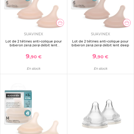
SUAVINEX
SUAVINEX
Lot de 2 tétines anti-colique pour
Lot de 2 tétines anti-colique pour
biberon zerø.zerø débit lent
biberon zerø.zerø débit lent deep
medium
9
9
,90 €
,90 €
En stock
En stock