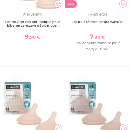
-7%
SUAVINEX
LANSINOH
Lot de 2 tétines anti-colique pour
Lot de 2 tétines naturalwave xs
biberon zerø.zerø débit moyen
light
9
7
,90 €
,90 €
Prix de vente conseillé par la
marque :
8
,50 €