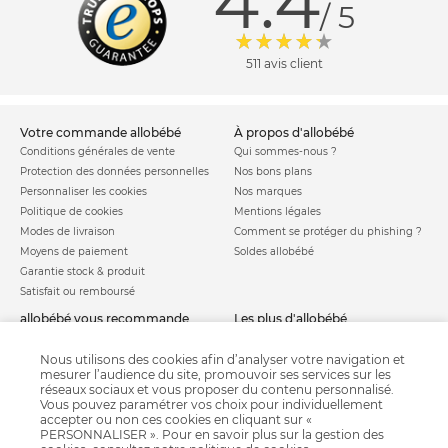
4.4
/ 5
511 avis client
votre commande allobébé
à propos d'allobébé
Conditions générales de vente
Qui sommes-nous ?
Protection des données personnelles
Nos bons plans
Personnaliser les cookies
Nos marques
Politique de cookies
Mentions légales
Modes de livraison
Comment se protéger du phishing ?
Moyens de paiement
Soldes allobébé
Garantie stock & produit
Satisfait ou remboursé
allobébé vous recommande
les plus d'allobébé
Sites et partenaires
Liste de naissance
Nos labels
Infos conseils
Nous utilisons des cookies afin d’analyser votre navigation et
mesurer l’audience du site, promouvoir ses services sur les
Nos licences
Jeux concours
réseaux sociaux et vous proposer du contenu personnalisé.
Valise de maternité
Vous pouvez paramétrer vos choix pour individuellement
Besoin d'aide ?
Parrainage
accepter ou non ces cookies en cliquant sur «
FAQ
PERSONNALISER ». Pour en savoir plus sur la gestion des
Paiement sécurisé