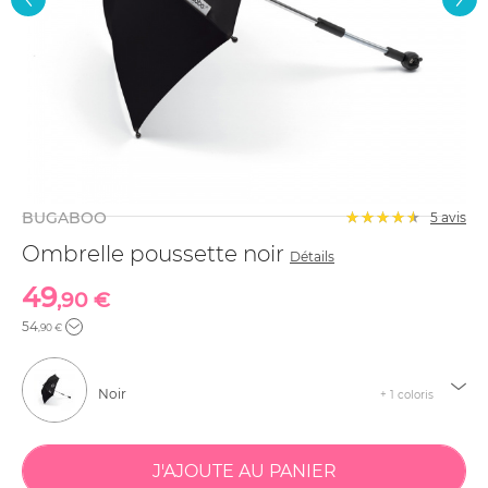
BUGABOO
5
avis
Ombrelle poussette noir
Détails
49
,90 €
54
,90 €
Noir
+ 1 coloris