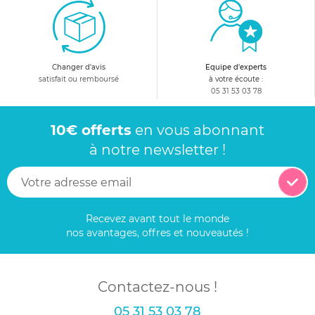
Changer d'avis
Equipe d'experts
satisfait ou remboursé
à votre écoute :
05 31 53 03 78
10€ offerts
en vous abonnant
à notre newsletter !
Recevez avant tout le monde
nos avantages, offres et nouveautés !
Contactez-nous !
05 31 53 03 78