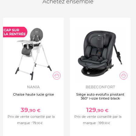
Achetez ensemble
NANIA
BEBECONFORT
Chaise haute lucie grise
Siège auto evolufix pivotant
360° i-size tinted black
39
129
,90 €
,90 €
Prix de vente conseillé par la
Prix de vente conseillé par la
marque :
79
marque :
199
,90 €
,90 €