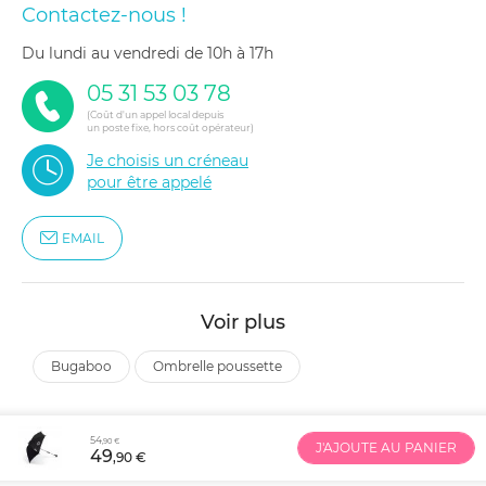
Contactez-nous !
du lundi au vendredi de 10h à 17h
05 31 53 03 78
(Coût d'un appel local depuis
un poste fixe, hors coût opérateur)
Je choisis un créneau
pour être appelé
EMAIL
Voir plus
bugaboo
ombrelle poussette
54
,90 €
J'AJOUTE AU PANIER
49
,90 €