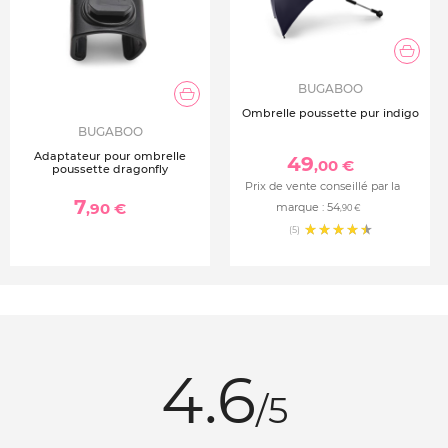
BUGABOO
Ombrelle poussette pur indigo
BUGABOO
Adaptateur pour ombrelle
49
,00 €
poussette dragonfly
Prix de vente conseillé par la
7
,90 €
marque :
54
,90 €
(5)
4.6
/5