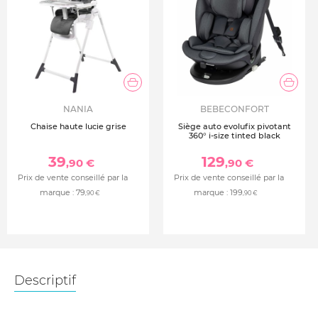
NANIA
BEBECONFORT
Chaise haute lucie grise
Siège auto evolufix pivotant
360° i-size tinted black
39
129
,90 €
,90 €
Prix de vente conseillé par la
Prix de vente conseillé par la
marque :
79
marque :
199
,90 €
,90 €
Descriptif