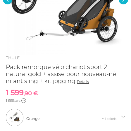
THULE
Pack remorque vélo chariot sport 2
natural gold + assise pour nouveau-né
infant sling + kit jogging
Détails
1 599
,90 €
1 999
,90 €
Orange
+ 1 coloris