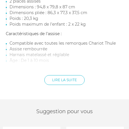
2 places assises
Dimensions : 94,8 x 79,8 x 87 cm
Dimensions pliée : 86,3 x 77,3 x 37,5 cm
Poids : 20,3 kg
Poids maximum de l'enfant : 2 x 22 kg
Caractéristiques de l'assise :
Compatible avec toutes les remorques Chariot Thule
Assise rembourrée
Harnais matelassé et réglable
Âge : De 1 à 10 mois
Taille maximum : 75 cm
Poids maximum : 10 kg
Coloris : Gris
LIRE LA SUITE
Matière : 100% PET
Poids : 1,36 kg
Caractéristiques du kit jogging :
Facile à installer sur la remorque grâce au système
Suggestion pour vous
FlipWing
Rapide à installer
Composition du kit : Bras en aluminium et une roue de