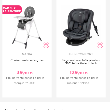
16" à dégagement rapide
Poids : 1,76 kg
NANIA
BEBECONFORT
Chaise haute lucie grise
Siège auto evolufix pivotant
360° i-size tinted black
39
129
,90 €
,90 €
Prix de vente conseillé par la
Prix de vente conseillé par la
marque :
79
marque :
199
,90 €
,90 €