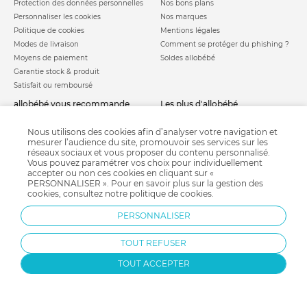
Protection des données personnelles
Nos bons plans
Personnaliser les cookies
Nos marques
Politique de cookies
Mentions légales
Modes de livraison
Comment se protéger du phishing ?
Moyens de paiement
Soldes allobébé
Garantie stock & produit
Satisfait ou remboursé
allobébé vous recommande
les plus d'allobébé
Sites et partenaires
Liste de naissance
Nos labels
Infos conseils
Nous utilisons des cookies afin d’analyser votre navigation et
mesurer l’audience du site, promouvoir ses services sur les
Nos licences
Jeux concours
réseaux sociaux et vous proposer du contenu personnalisé.
Valise de maternité
Besoin d'aide ?
Vous pouvez paramétrer vos choix pour individuellement
Parrainage
accepter ou non ces cookies en cliquant sur «
FAQ
PERSONNALISER ». Pour en savoir plus sur la gestion des
Paiement sécurisé
cookies, consultez notre
politique de cookies
.
PERSONNALISER
Charte qualité
TOUT REFUSER
TOUT ACCEPTER