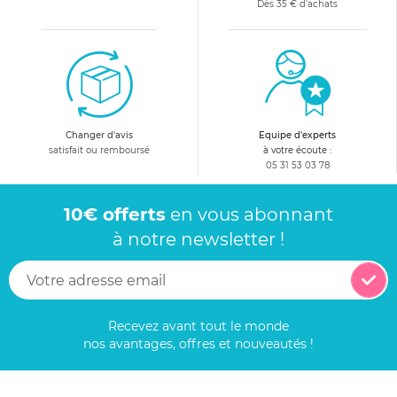
Dès 35 € d'achats
Changer d'avis
Equipe d'experts
satisfait ou remboursé
à votre écoute :
05 31 53 03 78
10€ offerts
en vous abonnant
à notre newsletter !
Recevez avant tout le monde
nos avantages, offres et nouveautés !