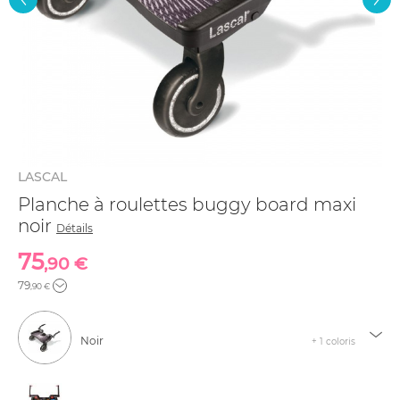
LASCAL
Planche à roulettes buggy board maxi
noir
Détails
75
,90 €
79
,90 €
Noir
+ 1 coloris