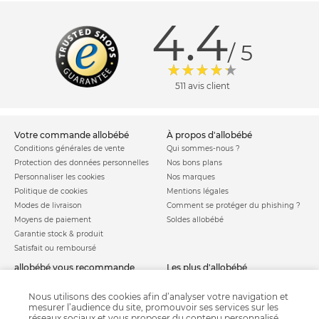
4.4
/ 5
511 avis client
votre commande allobébé
à propos d'allobébé
Conditions générales de vente
Qui sommes-nous ?
Protection des données personnelles
Nos bons plans
Personnaliser les cookies
Nos marques
Politique de cookies
Mentions légales
Modes de livraison
Comment se protéger du phishing ?
Moyens de paiement
Soldes allobébé
Garantie stock & produit
Satisfait ou remboursé
allobébé vous recommande
les plus d'allobébé
Sites et partenaires
Liste de naissance
Nos labels
Infos conseils
Nous utilisons des cookies afin d’analyser votre navigation et
mesurer l’audience du site, promouvoir ses services sur les
Nos licences
Jeux concours
réseaux sociaux et vous proposer du contenu personnalisé.