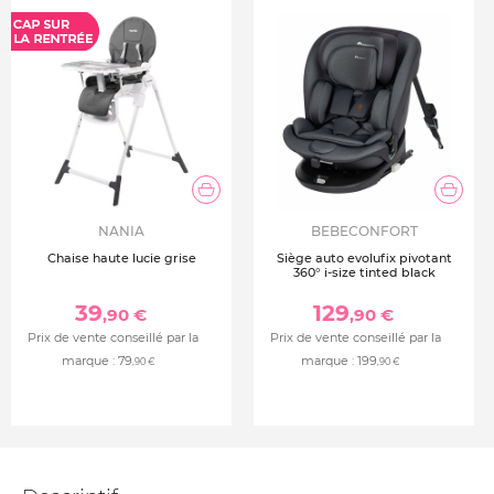
NANIA
BEBECONFORT
Chaise haute lucie grise
Siège auto evolufix pivotant
360° i-size tinted black
39
129
,90 €
,90 €
Prix de vente conseillé par la
Prix de vente conseillé par la
marque :
79
marque :
199
,90 €
,90 €