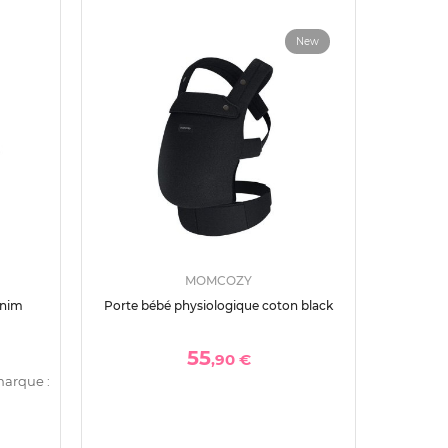
New
MOMCOZY
enim
Porte bébé physiologique coton black
55
,90 €
marque :