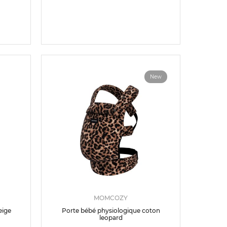
New
MOMCOZY
eige
Porte bébé physiologique coton
leopard