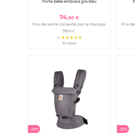
Porte-bébé embrace gris bleu
P
74
,90 €
Prix de vente conseillé par la marque :
Prix de
99
,00 €
(5)
En stock
-22%
-25%