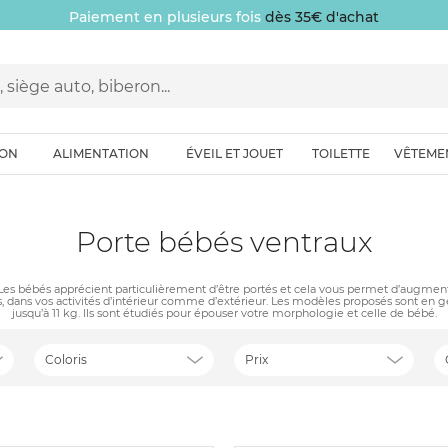
Paiement en plusieurs fois
dès 35€ d'achat
ION
ALIMENTATION
ÉVEIL ET JOUET
TOILETTE
VÊTEME
Porte bébés ventraux
s. Les bébés apprécient particulièrement d’être portés et cela vous permet d’augm
dans vos activités d’intérieur comme d’extérieur. Les modèles proposés sont en gé
jusqu’à 11 kg. Ils sont étudiés pour épouser votre morphologie et celle de bébé.
Coloris
Prix