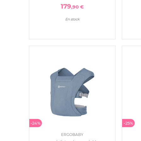
179
,90 €
En stock
-24%
-25%
ERGOBABY