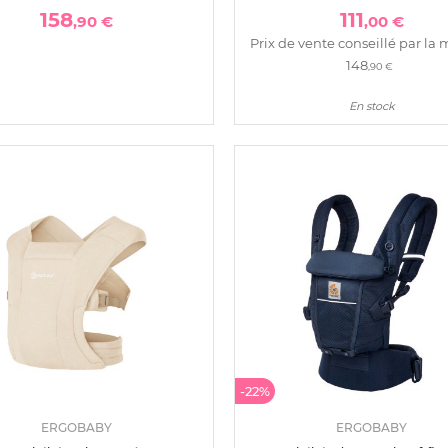
158
111
,90 €
,00 €
Prix de vente conseillé par la 
148
,90 €
En stock
-22%
ERGOBABY
ERGOBABY