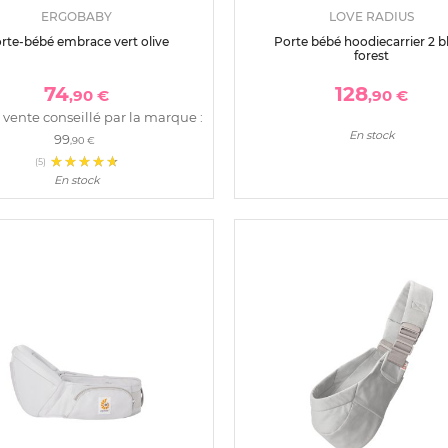
ERGOBABY
LOVE RADIUS
rte-bébé embrace vert olive
Porte bébé hoodiecarrier 2 b
forest
74
128
,90 €
,90 €
 vente conseillé par la marque :
En stock
99
,90 €
(5)
En stock