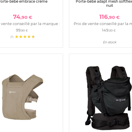
orte-bébé embrace crème
Porte-bébé adapt mesh softflex
nuit
74
116
,90 €
,90 €
 vente conseillé par la marque :
Prix de vente conseillé par la 
99
149
,90 €
,00 €
(5)
En stock