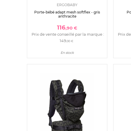
ERGOBABY
Porte-bébé adapt mesh softflex - gris
Po
anthracite
116
,90 €
Prix de vente conseillé par la marque :
Prix de
149
,00 €
En stock