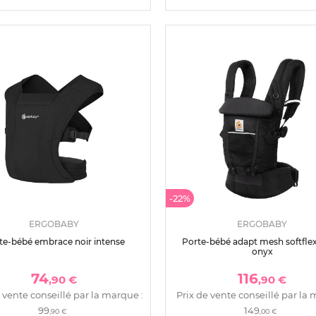
-22%
ERGOBABY
ERGOBABY
te-bébé embrace noir intense
Porte-bébé adapt mesh softflex
onyx
74
116
,90 €
,90 €
 vente conseillé par la marque :
Prix de vente conseillé par la 
99
149
,90 €
,00 €