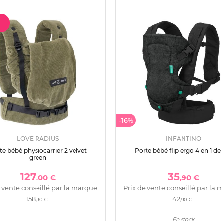
-16%
LOVE RADIUS
INFANTINO
te bébé physiocarrier 2 velvet
Porte bébé flip ergo 4 en 1 d
green
127
35
,00 €
,90 €
 vente conseillé par la marque :
Prix de vente conseillé par la 
158
42
,90 €
,90 €
En stock