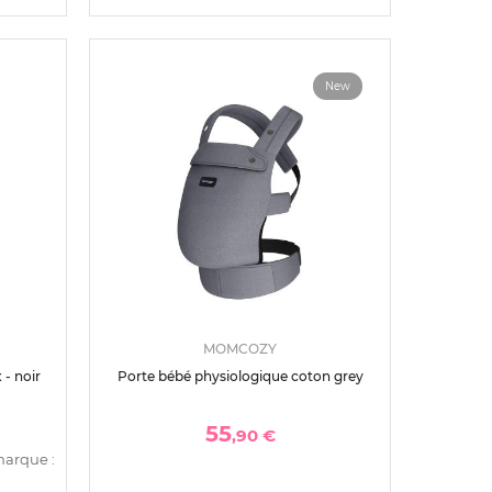
New
MOMCOZY
 - noir
Porte bébé physiologique coton grey
55
,90 €
marque :