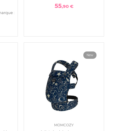
55
,90 €
marque :
New
MOMCOZY