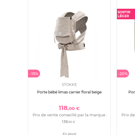
-15%
-20%
STOKKE
Porte bébé limas carrier floral beige
Por
118
,00 €
Prix de vente conseillé par la marque :
Prix de
138
,90 €
En stock