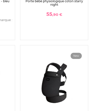
 - bleu
Porte bébé physiologique coton starry
night
55
,90 €
marque :
New