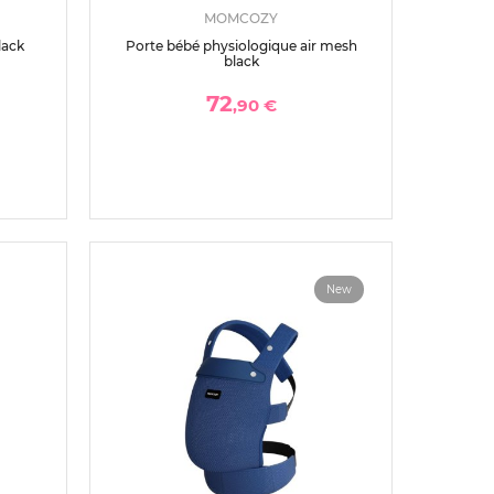
MOMCOZY
lack
Porte bébé physiologique air mesh
black
72
,90 €
New