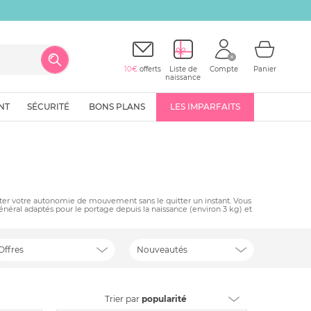
10€
offerts
Liste de
Compte
Panier
naissance
NT
SÉCURITÉ
BONS PLANS
LES IMPARFAITS
enter votre autonomie de mouvement sans le quitter un instant. Vous
néral adaptés pour le portage depuis la naissance (environ 3 kg) et
Offres
Nouveautés
Trier
par
popularité