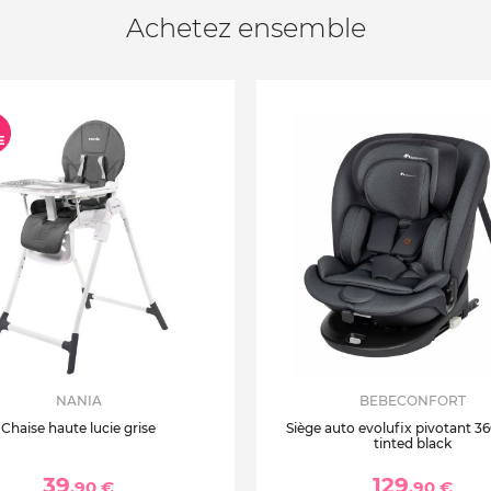
Achetez ensemble
NANIA
BEBECONFORT
Chaise haute lucie grise
Siège auto evolufix pivotant 360
tinted black
39
129
,90 €
,90 €