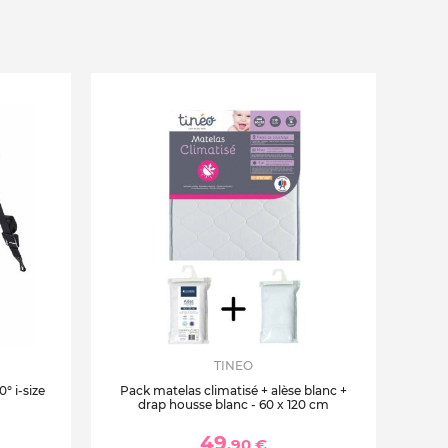
TINEO
° i-size
Pack matelas climatisé + alèse blanc +
drap housse blanc - 60 x 120 cm
49
,90 €