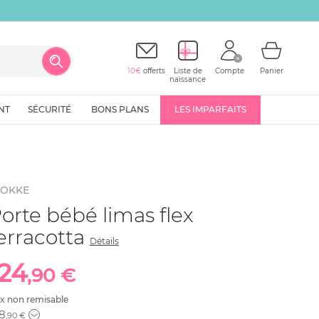
10€
offerts
Liste de
Compte
Panier
naissance
NT
SÉCURITÉ
BONS PLANS
LES IMPARFAITS
TOKKE
orte bébé limas flex
erracotta
Détails
124
,90 €
ix non remisable
8
,90 €