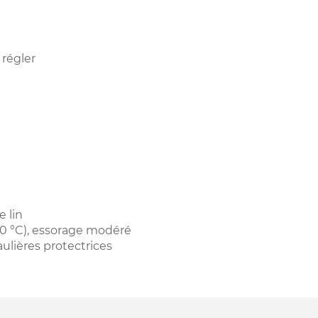
 régler
e lin
0 °C), essorage modéré
ulières protectrices