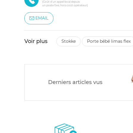
(Coût d'un appel local depuis
un poste fixe, hors coût opérateur)
EMAIL
Voir plus
stokke
porte bébé limas flex
Derniers articles vus