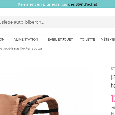
Paiement en plusieurs fois
dès 35€ d'achat
ION
ALIMENTATION
ÉVEIL ET JOUET
TOILETTE
VÊTEME
e bébé limas flex terracotta
S
P
t
Pr
14