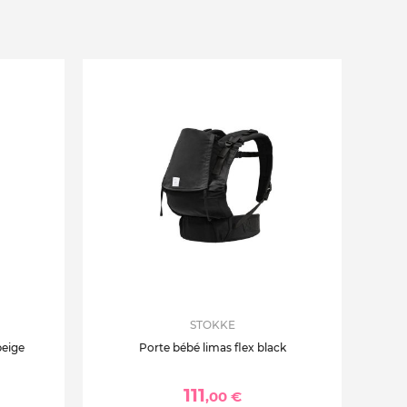
STOKKE
beige
Porte bébé limas flex black
111
,00 €