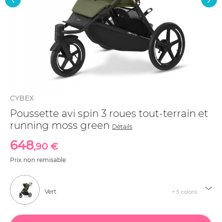
CYBEX
Poussette avi spin 3 roues tout-terrain et
running moss green
Détails
648
,90 €
Prix non remisable
Vert
+ 5 coloris