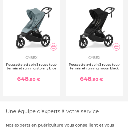
Taille enfant : 111 cm maximum
Poids enfant : 22 kg maximum
Entretien : Housses en tissu lavables en machine à 30°C
CYBEX
CYBEX
Poussette avi spin 3 roues tout-
Poussette avi spin 3 roues tout-
terrain et running stormy blue
terrain et running moon black
648
648
,90 €
,90 €
Une équipe d'experts à votre service
Nos experts en puériculture vous conseillent et vous