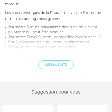
marque.
Les caractéristiques de la Poussette avi spin 3 roues tout-
terrain et running moss green :
Poussette 3 roues polyvalente dont une roue avant
pivotante qui peut être bloquée
Poussette Travel System : compatible avec la nacelle
Cot S et les coques auto (vendues séparément)
Pliage compact avec roues amovibles
Position allongée ergonomique et repose-jambes
intégré ajustable
Harnais ajustable à une main
LIRE LA SUITE
Canopy extensible pare-soleil XXL
Poignée de réglage avec frein de décélération
Anneaux et coutures réfléchissants sur les pneus et la
poussette
Grand panier de capacité de charge de 5 kg
Suggestion pour vous
Dimensions dépliée : 118,5 x 68,5 x 113 cm
Dimensions pliée : 87 x 58,5 x 30 cm
Poids poussette : 12,5 kg
Âge enfant : De la naissance jusqu'à 4 ans environ