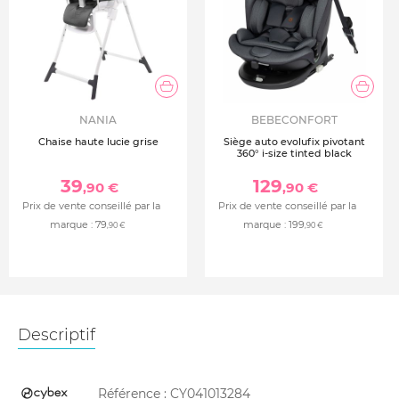
NANIA
BEBECONFORT
Chaise haute lucie grise
Siège auto evolufix pivotant
360° i-size tinted black
39
129
,90 €
,90 €
Prix de vente conseillé par la
Prix de vente conseillé par la
marque :
79
marque :
199
,90 €
,90 €
Descriptif
Référence :
CY041013284