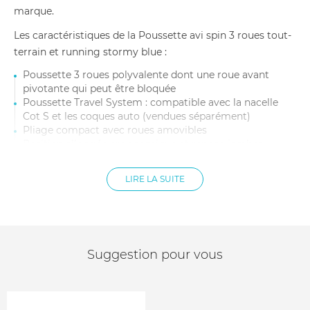
marque.
Les caractéristiques de la Poussette avi spin 3 roues tout-
terrain et running stormy blue :
Poussette 3 roues polyvalente dont une roue avant
pivotante qui peut être bloquée
Poussette Travel System : compatible avec la nacelle
Cot S et les coques auto (vendues séparément)
Pliage compact avec roues amovibles
Position allongée ergonomique et repose-jambes
intégré ajustable
Harnais ajustable à une main
LIRE LA SUITE
Canopy extensible pare-soleil XXL
Poignée de réglage avec frein de décélération
Anneaux et coutures réfléchissants sur les pneus et la
poussette
Grand panier de capacité de charge de 5 kg
Suggestion pour vous
Dimensions dépliée : 118,5 x 68,5 x 113 cm
Dimensions pliée : 87 x 58,5 x 30 cm
Poids poussette : 12,5 kg
Âge enfant : De la naissance jusqu'à 4 ans environ