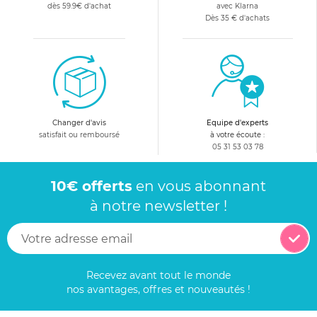
dès 59.9€ d'achat
avec Klarna
Dès 35 € d'achats
Changer d'avis
Equipe d'experts
satisfait ou remboursé
à votre écoute :
05 31 53 03 78
10€ offerts
en vous abonnant
à notre newsletter !
Recevez avant tout le monde
nos avantages, offres et nouveautés !