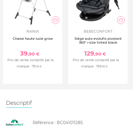
NANIA
BEBECONFORT
Chaise haute lucie grise
Siège auto evolufix pivotant
360° i-size tinted black
39
129
,90 €
,90 €
Prix de vente conseillé par la
Prix de vente conseillé par la
marque :
79
marque :
199
,90 €
,90 €
Descriptif
Référence :
BC041011285