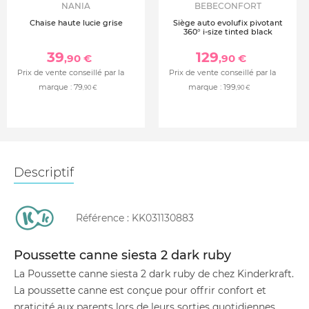
NANIA
BEBECONFORT
Chaise haute lucie grise
Siège auto evolufix pivotant
360° i-size tinted black
39
129
,90 €
,90 €
Prix de vente conseillé par la
Prix de vente conseillé par la
marque :
79
marque :
199
,90 €
,90 €
Descriptif
Référence :
KK031130883
Poussette canne siesta 2 dark ruby
La Poussette canne siesta 2 dark ruby de chez Kinderkraft.
La poussette canne est conçue pour offrir confort et
praticité aux parents lors de leurs sorties quotidiennes