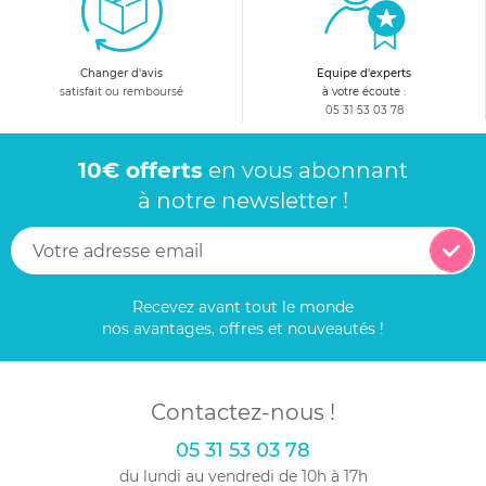
Changer d'avis
Equipe d'experts
satisfait ou remboursé
à votre écoute :
05 31 53 03 78
10€ offerts
en vous abonnant
à notre newsletter !
Recevez avant tout le monde
nos avantages, offres et nouveautés !
Contactez-nous !
05 31 53 03 78
du lundi au vendredi de 10h à 17h