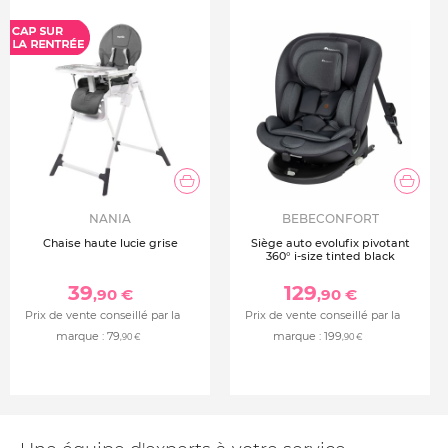
NANIA
BEBECONFORT
Chaise haute lucie grise
Siège auto evolufix pivotant
360° i-size tinted black
39
129
,90 €
,90 €
Prix de vente conseillé par la
Prix de vente conseillé par la
marque :
79
marque :
199
,90 €
,90 €