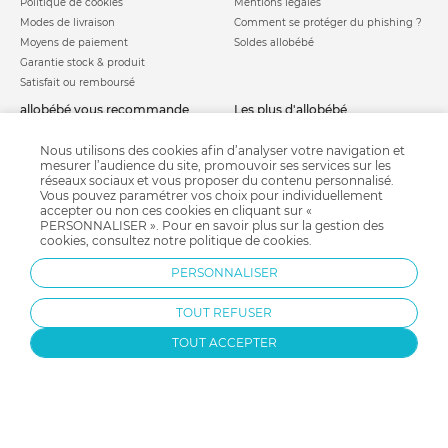
Politique de cookies
Mentions légales
Modes de livraison
Comment se protéger du phishing ?
Moyens de paiement
Soldes allobébé
Garantie stock & produit
Satisfait ou remboursé
allobébé vous recommande
les plus d'allobébé
Sites et partenaires
Liste de naissance
Nos labels
Infos conseils
Nous utilisons des cookies afin d’analyser votre navigation et
mesurer l’audience du site, promouvoir ses services sur les
Nos licences
Jeux concours
réseaux sociaux et vous proposer du contenu personnalisé.
Valise de maternité
Besoin d'aide ?
Vous pouvez paramétrer vos choix pour individuellement
Parrainage
accepter ou non ces cookies en cliquant sur «
FAQ
PERSONNALISER ». Pour en savoir plus sur la gestion des
Paiement sécurisé
cookies, consultez notre
politique de cookies
.
PERSONNALISER
Charte qualité
TOUT REFUSER
TOUT ACCEPTER
Protection par reCAPTCHA