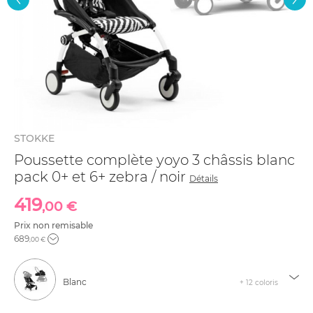
STOKKE
Poussette complète yoyo 3 châssis blanc
pack 0+ et 6+ zebra / noir
Détails
419
,00 €
Prix non remisable
689
,00 €
Blanc
+ 12 coloris