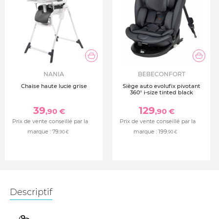
NANIA
BEBECONFORT
Chaise haute lucie grise
Siège auto evolufix pivotant
360° i-size tinted black
39
129
,90 €
,90 €
Prix de vente conseillé par la
Prix de vente conseillé par la
marque :
79
marque :
199
,90 €
,90 €
Descriptif