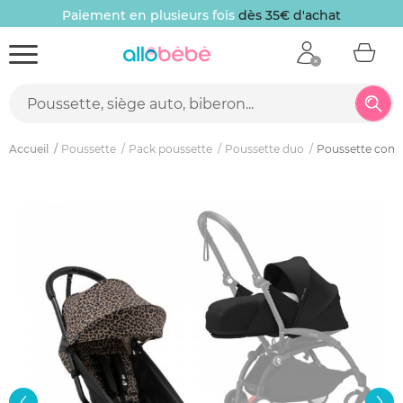
Paiement en plusieurs fois
dès 35€ d'achat
Accueil
Poussette
Pack poussette
Poussette duo
Poussette compl