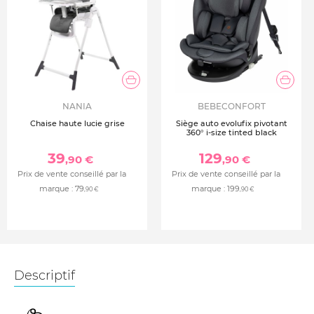
NANIA
BEBECONFORT
Chaise haute lucie grise
Siège auto evolufix pivotant
360° i-size tinted black
39
129
,90 €
,90 €
Prix de vente conseillé par la
Prix de vente conseillé par la
marque :
79
marque :
199
,90 €
,90 €
Descriptif