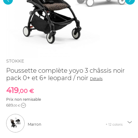
STOKKE
Poussette complète yoyo 3 châssis noir
pack 0+ et 6+ leopard / noir
Détails
419
,00 €
Prix non remisable
689
,00 €
Marron
+ 12 coloris