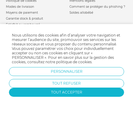
Politique de cookies
Mentions légales
Modes de livraison
Comment se protéger du phishing ?
Moyens de paiement
Soldes allobébé
Garantie stock & produit
Satisfait ou remboursé
allobébé vous recommande
les plus d'allobébé
Nous utilisons des cookies afin d’analyser votre navigation et
Sites et partenaires
Liste de naissance
mesurer l’audience du site, promouvoir ses services sur les
réseaux sociaux et vous proposer du contenu personnalisé.
Nos labels
Infos conseils
Vous pouvez paramétrer vos choix pour individuellement
Nos licences
Jeux concours
accepter ou non ces cookies en cliquant sur «
Valise de maternité
PERSONNALISER ». Pour en savoir plus sur la gestion des
Besoin d'aide ?
cookies, consultez notre
politique de cookies
.
Parrainage
FAQ
Paiement sécurisé
PERSONNALISER
TOUT REFUSER
Charte qualité
TOUT ACCEPTER
Protection par reCAPTCHA