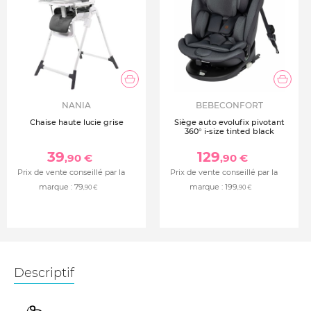
NANIA
BEBECONFORT
Chaise haute lucie grise
Siège auto evolufix pivotant
360° i-size tinted black
39
129
,90 €
,90 €
Prix de vente conseillé par la
Prix de vente conseillé par la
marque :
79
marque :
199
,90 €
,90 €
Descriptif