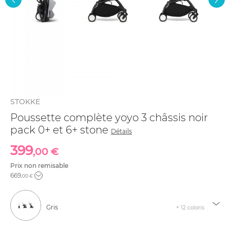
STOKKE
Poussette complète yoyo 3 châssis noir
pack 0+ et 6+ stone
Détails
399
,00 €
Prix non remisable
669
,00 €
Gris
+ 12 coloris