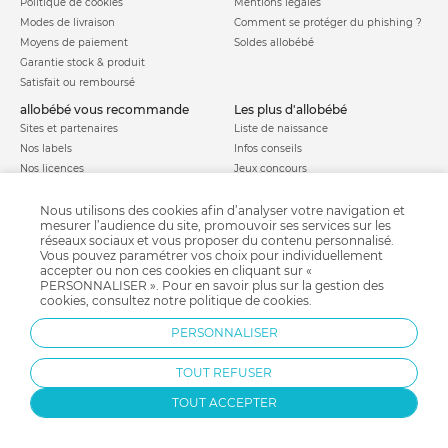
Politique de cookies
Mentions légales
Modes de livraison
Comment se protéger du phishing ?
Moyens de paiement
Soldes allobébé
Garantie stock & produit
Satisfait ou remboursé
allobébé vous recommande
les plus d'allobébé
Sites et partenaires
Liste de naissance
Nos labels
Infos conseils
Nos licences
Jeux concours
Valise de maternité
Besoin d'aide ?
Parrainage
Nous utilisons des cookies afin d’analyser votre navigation et
FAQ
mesurer l’audience du site, promouvoir ses services sur les
Paiement sécurisé
réseaux sociaux et vous proposer du contenu personnalisé.
Vous pouvez paramétrer vos choix pour individuellement
accepter ou non ces cookies en cliquant sur «
PERSONNALISER ». Pour en savoir plus sur la gestion des
Charte qualité
cookies, consultez notre
politique de cookies
.
PERSONNALISER
TOUT REFUSER
TOUT ACCEPTER
Protection par reCAPTCHA