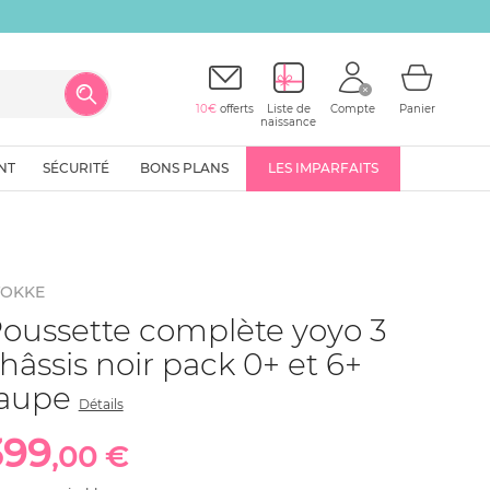
10€
offerts
Liste de
Compte
Panier
naissance
NT
SÉCURITÉ
BONS PLANS
LES IMPARFAITS
TOKKE
oussette complète yoyo 3
hâssis noir pack 0+ et 6+
taupe
Détails
399
,00 €