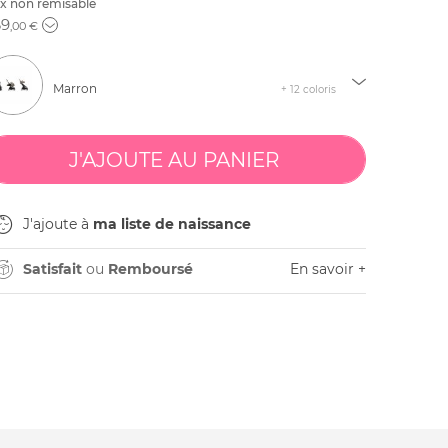
ix non remisable
69
,00 €
Marron
+ 12 coloris
J'ajoute à
ma liste de naissance
Satisfait
ou
Remboursé
En savoir +