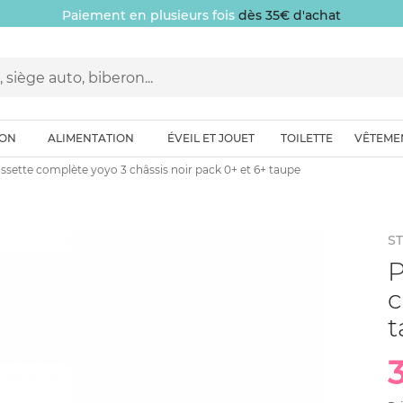
Paiement en plusieurs fois
dès 35€ d'achat
ION
ALIMENTATION
ÉVEIL ET JOUET
TOILETTE
VÊTEME
ssette complète yoyo 3 châssis noir pack 0+ et 6+ taupe
S
P
c