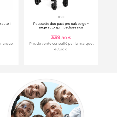
JOIE
 auto i-
Poussette duo pact pro oak beige +
siège auto sprint eclipse noir
339
,90 €
 marque :
Prix de vente conseillé par la marque :
489
,00 €