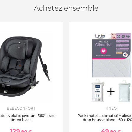
Achetez ensemble
BEBECONFORT
TINEO
uto evolufix pivotant 360° i-size
Pack matelas climatisé + alèse
tinted black
drap housse blanc - 60 x 12
129
49
,90 €
,90 €