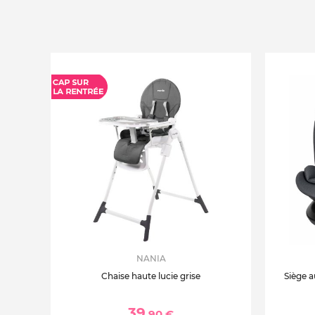
NANIA
Chaise haute lucie grise
Siège a
39
,90 €