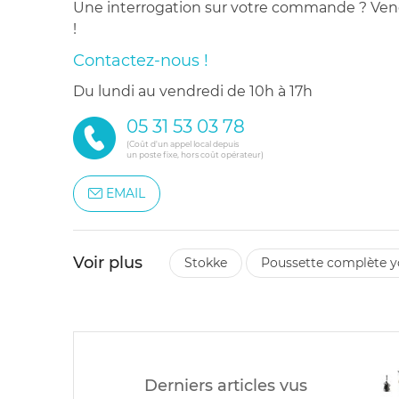
Une interrogation sur votre commande ? Venez
!
Contactez-nous !
du lundi au vendredi de 10h à 17h
05 31 53 03 78
(Coût d'un appel local depuis
un poste fixe, hors coût opérateur)
EMAIL
Voir plus
stokke
poussette complète y
Derniers articles vus