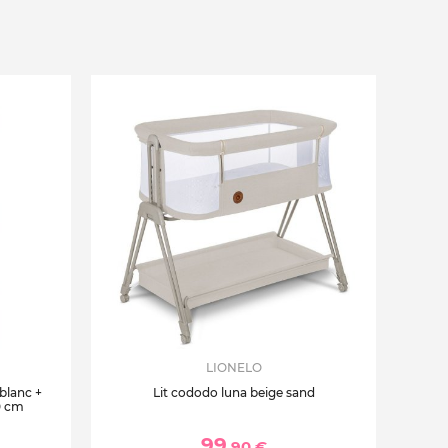
LIONELO
 blanc +
Lit cododo luna beige sand
0 cm
99
,90 €