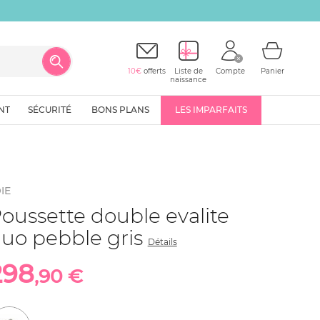
10€
offerts
Liste de
Compte
Panier
naissance
NT
SÉCURITÉ
BONS PLANS
LES IMPARFAITS
IE
oussette double evalite
uo pebble gris
Détails
298
,90 €