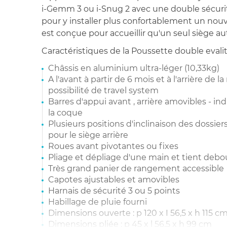
i-Gemm 3 ou i-Snug 2 avec une double sécuri
pour y installer plus confortablement un nou
est conçue pour accueillir qu'un seul siège au
Caractéristiques de la Poussette double evalit
Châssis en aluminium ultra-léger (10,33kg)
A l'avant à partir de 6 mois et à l'arrière de 
possibilité de travel system
Barres d'appui avant , arrière amovibles - ind
la coque
Plusieurs positions d'inclinaison des dossier
pour le siège arrière
Roues avant pivotantes ou fixes
Pliage et dépliage d'une main et tient debou
Très grand panier de rangement accessible
Capotes ajustables et amovibles
Harnais de sécurité 3 ou 5 points
Habillage de pluie fourni
Dimensions ouverte : p 120 x I 56,5 x h 115 c
Dimensions pliée : p 45 x l 56,5 x h 99 cm