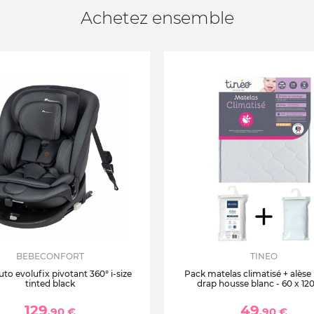
Achetez ensemble
BEBECONFORT
TINEO
uto evolufix pivotant 360° i-size
Pack matelas climatisé + alèse
tinted black
drap housse blanc - 60 x 12
129
49
,90 €
,90 €