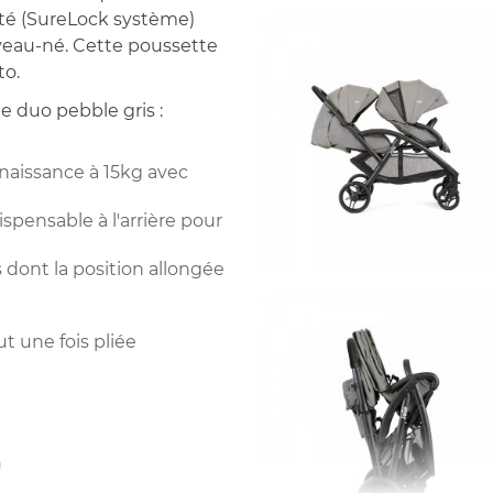
té (SureLock système)
veau-né. Cette poussette
to.
e duo pebble gris :
la naissance à 15kg avec
ispensable à l'arrière pour
s dont la position allongée
t une fois pliée
m