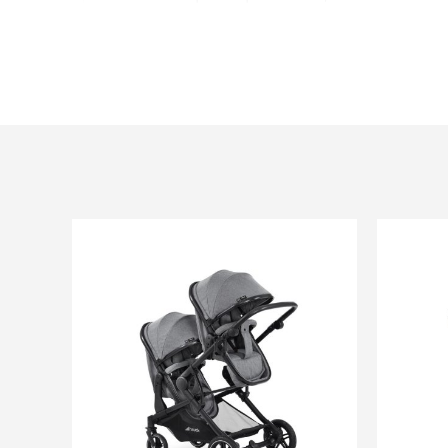
Âge : Dès la naissance
Poids poussette : 10,33 kg
Poussette vendue seule sans siège auto.