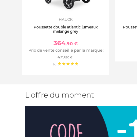
HAUCK
Poussette double atlantic jumeaux
Pousset
melange grey
364
,90 €
Prix de vente conseillé par la marque :
479
,90 €
(2)
L'offre du moment