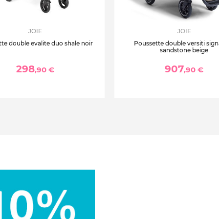
JOIE
JOIE
te double evalite duo shale noir
Poussette double versiti sig
sandstone beige
298
907
,90 €
,90 €