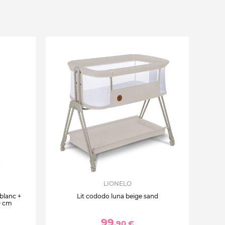
LIONELO
 blanc +
Lit cododo luna beige sand
0 cm
99
,90 €