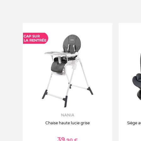
NANIA
Chaise haute lucie grise
Siège a
39
,90 €