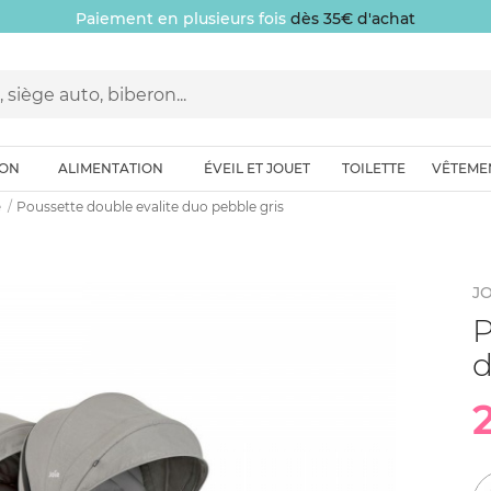
Paiement en plusieurs fois
dès 35€ d'achat
ION
ALIMENTATION
ÉVEIL ET JOUET
TOILETTE
VÊTEME
e
Poussette double evalite duo pebble gris
JO
P
d