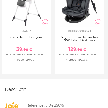
NANIA
BEBECONFORT
Chaise haute lucie grise
Siège auto evolufix pivotant
360° i-size tinted black
39
129
,90 €
,90 €
Prix de vente conseillé par la
Prix de vente conseillé par la
marque :
79
marque :
199
,90 €
,90 €
Descriptif
Référence :
JI041250791