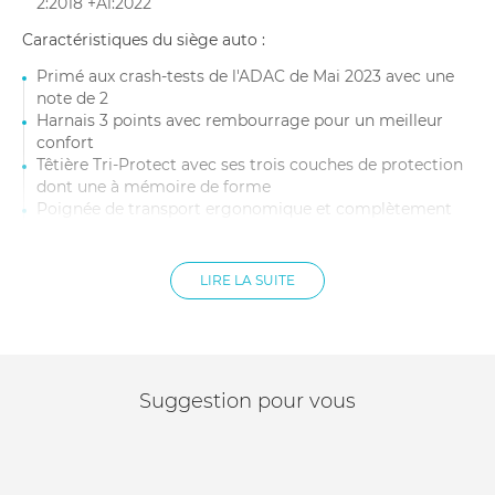
2:2018 +A1:2022
Caractéristiques du siège auto :
Primé aux crash-tests de l'ADAC de Mai 2023 avec une
note de 2
Harnais 3 points avec rembourrage pour un meilleur
confort
Têtière Tri-Protect avec ses trois couches de protection
dont une à mémoire de forme
Poignée de transport ergonomique et complètement
orientable pour un transport simplifié
Capote avec pare soleil intégré
Déhoussable et lavable à 30°
LIRE LA SUITE
Insert nouveau-né détachable pour une utilisation
suivant la croissance de l'enfant
Dimensions : l 66 cm x L 44 cm x h 57 cm
Âge : De la naissance à 1 an
Taille : Jusqu'à 75 cm
Suggestion pour vous
Poids max enfant : 13 kg
Poids : 3,25 kg
Primé aux crash-tests de l'ADAC de Mai 2023 avec une
note de 2