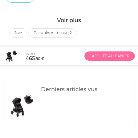
Voir plus
joie
pack alore + i-snug 2
547
,90 €
J'AJOUTE AU PANIER
465
,90 €
Derniers articles vus