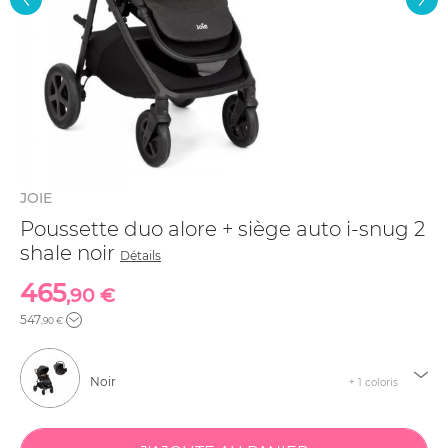
JOIE
Poussette duo alore + siège auto i-snug 2
shale noir
Détails
465
,90 €
547
,90 €
Noir
+ 1 coloris