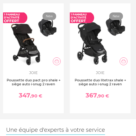
Conforme à la norme ECE R129/02 - I-size
New
New
JOIE
JOIE
Poussette duo pact pro shale +
Poussette duo litetrax shale +
siège auto i-snug 2 raven
siège auto i-snug 2 raven
347
367
,90 €
,90 €
Une équipe d'experts à votre service