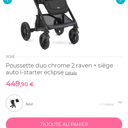
JOIE
Poussette duo chrome 2 raven + siège
auto i-starter eclipse
Détails
449
,90 €
Noir
+ 1 coloris