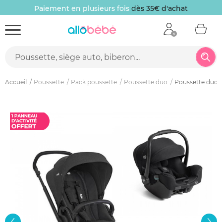
Paiement en plusieurs fois
dès 35€ d'achat
Accueil
Poussette
Pack poussette
Poussette duo
Poussette duo c
New