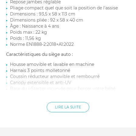
Repose jambes réglable
Pliage compact quel que soit la position de l'assise
Dimensions : 93,5 x 58 x 113 cm
Dimensions pliée : 92 x 58 x 40 cm
Âge : Naissance à 4 ans
Poids max : 22 kg
Poids : 11,56 kg
Norme EN1888-2:2018+A1:2022
Caractéristiques du siège auto :
Housse amovible et lavable en machine
Harnais 3 points molletonné
Coussin réducteur amovible et rembourré
Canopy extensible et anti-UV
Base du i-Starter incurvée pour bercer votre bébé
Siège auto très léger
Dimensions : L 64,8 x l 43,9 x H 56,9 cm
Âge : Naissance à 1 an environ
LIRE LA SUITE
Taille : 40 à 75 cm
Poids siège auto : 3,39 kg
Conforme à la norme ECE R129/03 - i-Size