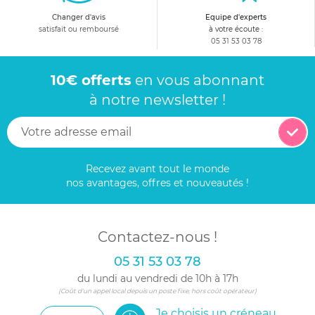
Changer d'avis
Equipe d'experts
satisfait ou remboursé
à votre écoute :
05 31 53 03 78
10€ offerts
en vous abonnant
à notre newsletter !
Recevez avant tout le monde
nos avantages, offres et nouveautés !
Contactez-nous !
05 31 53 03 78
du lundi au vendredi de 10h à 17h
(Coût d'un appel local depuis un poste fixe, hors coût opérateur)
Je choisis un créneau