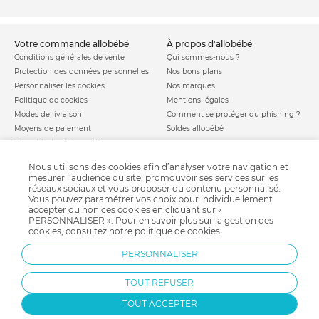
votre commande allobébé
à propos d'allobébé
Conditions générales de vente
Qui sommes-nous ?
Protection des données personnelles
Nos bons plans
Personnaliser les cookies
Nos marques
Politique de cookies
Mentions légales
Modes de livraison
Comment se protéger du phishing ?
Moyens de paiement
Soldes allobébé
Garantie stock & produit
Satisfait ou remboursé
Nous utilisons des cookies afin d’analyser votre navigation et
allobébé vous recommande
les plus d'allobébé
mesurer l’audience du site, promouvoir ses services sur les
réseaux sociaux et vous proposer du contenu personnalisé.
Sites et partenaires
Liste de naissance
Vous pouvez paramétrer vos choix pour individuellement
Nos labels
Infos conseils
accepter ou non ces cookies en cliquant sur «
Nos licences
Jeux concours
PERSONNALISER ». Pour en savoir plus sur la gestion des
cookies, consultez notre
politique de cookies
.
Valise de maternité
Besoin d'aide ?
Parrainage
FAQ
PERSONNALISER
Paiement sécurisé
TOUT REFUSER
Charte qualité
TOUT ACCEPTER