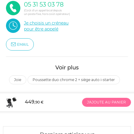
05 31 53 03 78
(Coût d'un appel local depuis
un poste fixe, hors coût opérateur)
Je choisis un créneau
pour être appelé
EMAIL
Voir plus
joie
poussette duo chrome 2 + siège auto i-starter
449
,90 €
J'AJOUTE AU PANIER