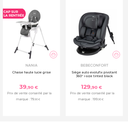
NANIA
BEBECONFORT
Chaise haute lucie grise
Siège auto evolufix pivotant
360° i-size tinted black
39
129
,90 €
,90 €
Prix de vente conseillé par la
Prix de vente conseillé par la
marque :
79
marque :
199
,90 €
,90 €