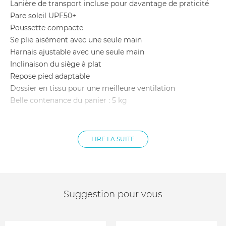
Lanière de transport incluse pour davantage de praticité
Pare soleil UPF50+
Poussette compacte
Se plie aisément avec une seule main
Harnais ajustable avec une seule main
Inclinaison du siège à plat
Repose pied adaptable
Dossier en tissu pour une meilleure ventilation
Belle contenance du panier : 5 kg
Dimensions poussette ouverte : 79 x 44 x 105 cm
Dimensions pliée : 52 x 44 x 18 cm
Âge : Dès la naissance et jusqu'à 4ans
LIRE LA SUITE
Poids max enfant : 22 kg
Poids poussette : 6.6 kg
Matière châssis : Acier et plastique
Matière roues : Caoutchouc
Matière tissu : Polyester
Suggestion pour vous
Entretien : Housses en tissu lavables en machine à 30°C
Le siège auto est adapté pour votre bébé de la naissance