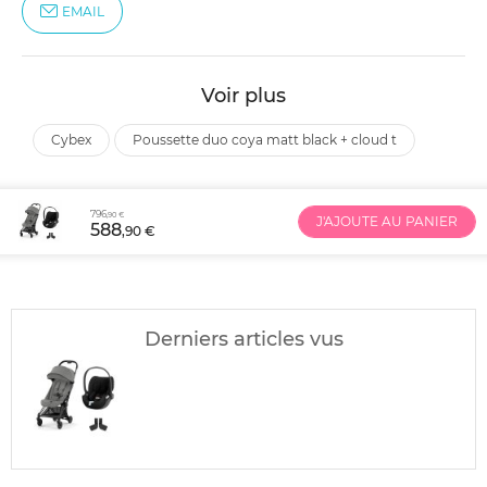
EMAIL
Voir plus
cybex
poussette duo coya matt black + cloud t
796
,90 €
J'AJOUTE AU PANIER
588
,90 €
Derniers articles vus