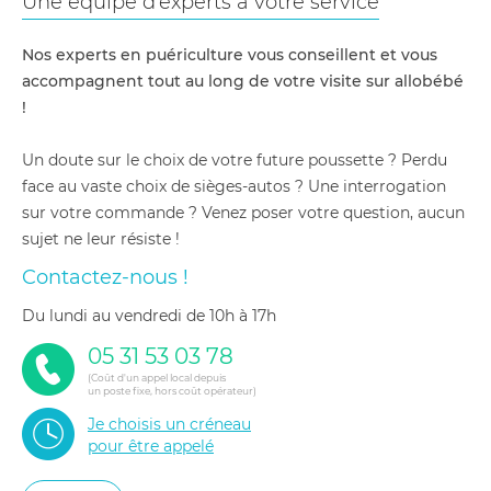
Une équipe d'experts à votre service
Les adaptateurs sont inclus.
Nos experts en puériculture vous conseillent et vous
accompagnent tout au long de votre visite sur allobébé
!
Un doute sur le choix de votre future poussette ? Perdu
face au vaste choix de sièges-autos ? Une interrogation
sur votre commande ? Venez poser votre question, aucun
sujet ne leur résiste !
Contactez-nous !
du lundi au vendredi de 10h à 17h
05 31 53 03 78
(Coût d'un appel local depuis
un poste fixe, hors coût opérateur)
Je choisis un créneau
pour être appelé