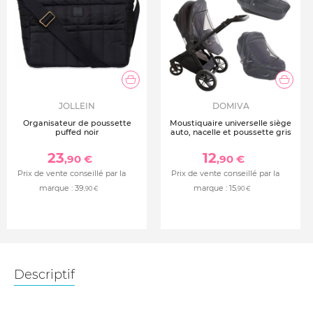
JOLLEIN
DOMIVA
Organisateur de poussette
Moustiquaire universelle siège
puffed noir
auto, nacelle et poussette gris
23
12
,90 €
,90 €
Prix de vente conseillé par la
Prix de vente conseillé par la
marque :
39
marque :
15
,90 €
,90 €
Descriptif