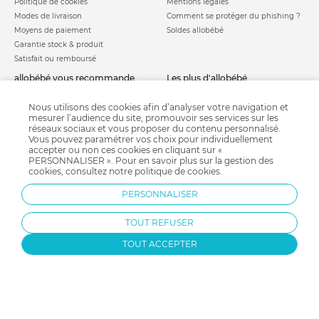
Politique de cookies
Mentions légales
Modes de livraison
Comment se protéger du phishing ?
Moyens de paiement
Soldes allobébé
Garantie stock & produit
Satisfait ou remboursé
allobébé vous recommande
les plus d'allobébé
Sites et partenaires
Liste de naissance
Nos labels
Infos conseils
Nous utilisons des cookies afin d’analyser votre navigation et
mesurer l’audience du site, promouvoir ses services sur les
Nos licences
Jeux concours
réseaux sociaux et vous proposer du contenu personnalisé.
Valise de maternité
Besoin d'aide ?
Vous pouvez paramétrer vos choix pour individuellement
Parrainage
accepter ou non ces cookies en cliquant sur «
FAQ
PERSONNALISER ». Pour en savoir plus sur la gestion des
Paiement sécurisé
cookies, consultez notre
politique de cookies
.
PERSONNALISER
Charte qualité
TOUT REFUSER
TOUT ACCEPTER
Protection par reCAPTCHA