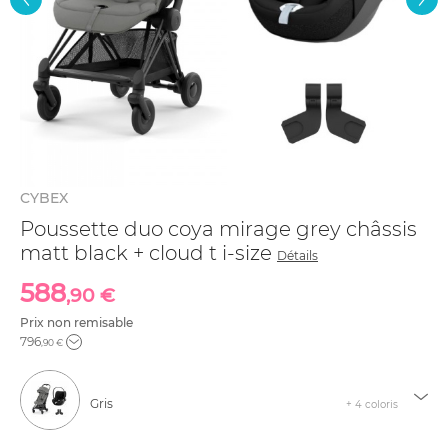
CYBEX
Poussette duo coya mirage grey châssis
matt black + cloud t i-size
Détails
588
,90 €
Prix non remisable
796
,90 €
Gris
+ 4 coloris