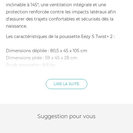
inclinable à 145°, une ventilation intégrale et une
protection renforcée contre les impacts latéraux afin
d’assurer des trajets confortables et sécurisés dès la
naissance.
Les caractéristiques de la poussette Eezy S Twist+ 2 :
Dimensions dépliée : 80,5 x 45 x 105 cm
Dimensions pliée : 59 x 45 x 28 cm
Poids poussette : 8,8 kg
Âge recommandé : Dès la naissance à environ 4 ans
Poids maximal enfant face route : 22 kg
LIRE LA SUITE
Poids maximal enfant face parents : 15 kg
Entretien : Housses lavables en machine à 30°C
Éléments inclus : Châssis, roues, assise, panier shopping,
garde-corps, canopy, guide utilisateur
Suggestion pour vous
Les caractéristiques du siège auto Cloud G i-Size :
Dimensions : 68-72 x 43,5 x 35,5-59,5 cm