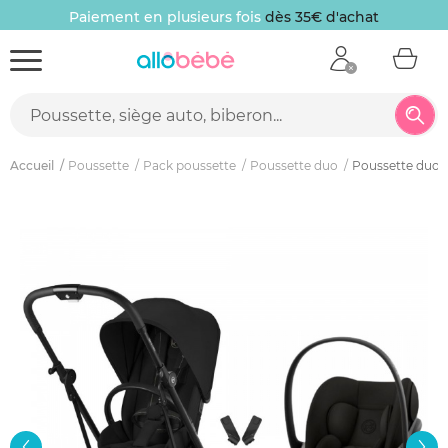
Paiement en plusieurs fois
dès 35€ d'achat
Accueil
Poussette
Pack poussette
Poussette duo
Poussette duo ee