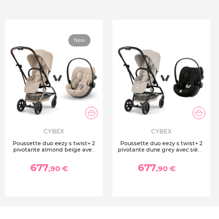
Âge recommandé : De la naissance à 24 mois environ
Taille enfant : De 40 à 87 cm
Poids maximal enfant : 13 kg
New
Poids siège auto : 3,9 kg
Norme : R129/03 i-Size
Installation : Avec ceinture de sécurité ou Base G vendue
séparément
Entretien : Housses lavables en machine à 30°C
Accessoires inclus : Adaptateurs Cybex pour Travel
System
CYBEX
CYBEX
Poussette duo eezy s twist+ 2
Poussette duo eezy s twist+ 2
pivotante almond beige avec
pivotante dune grey avec siège
siège auto cloud g3 i-size
auto cloud g i-size
677
677
,90 €
,90 €