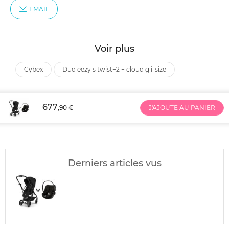
EMAIL
Voir plus
cybex
duo eezy s twist+2 + cloud g i-size
677
,90 €
J'AJOUTE AU PANIER
Derniers articles vus