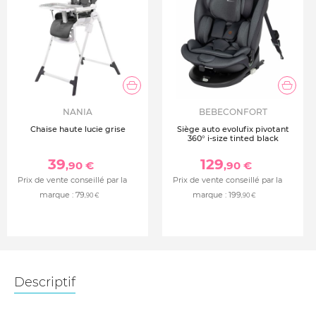
NANIA
BEBECONFORT
Chaise haute lucie grise
Siège auto evolufix pivotant
360° i-size tinted black
39
129
,90 €
,90 €
Prix de vente conseillé par la
Prix de vente conseillé par la
marque :
79
marque :
199
,90 €
,90 €
Descriptif