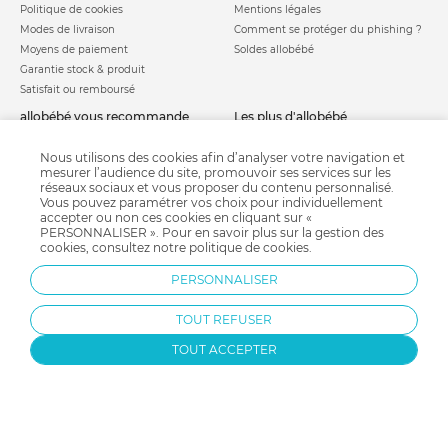
Politique de cookies
Mentions légales
Modes de livraison
Comment se protéger du phishing ?
Moyens de paiement
Soldes allobébé
Garantie stock & produit
Satisfait ou remboursé
allobébé vous recommande
les plus d'allobébé
Sites et partenaires
Liste de naissance
Nos labels
Infos conseils
Nous utilisons des cookies afin d’analyser votre navigation et
mesurer l’audience du site, promouvoir ses services sur les
Nos licences
Jeux concours
réseaux sociaux et vous proposer du contenu personnalisé.
Valise de maternité
Besoin d'aide ?
Vous pouvez paramétrer vos choix pour individuellement
Parrainage
accepter ou non ces cookies en cliquant sur «
FAQ
PERSONNALISER ». Pour en savoir plus sur la gestion des
Paiement sécurisé
cookies, consultez notre
politique de cookies
.
PERSONNALISER
Charte qualité
TOUT REFUSER
TOUT ACCEPTER
Protection par reCAPTCHA