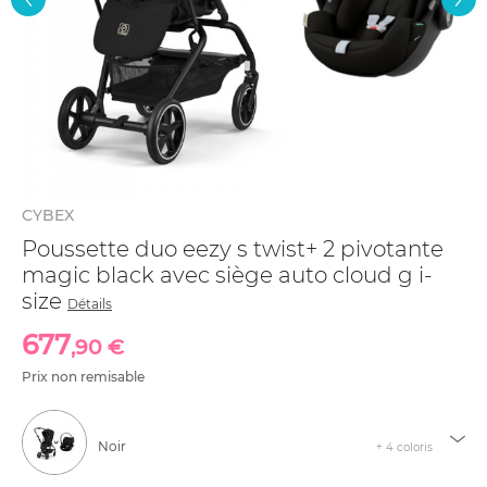
CYBEX
Poussette duo eezy s twist+ 2 pivotante
magic black avec siège auto cloud g i-
size
Détails
677
,90 €
Prix non remisable
Noir
+ 4 coloris