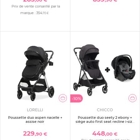
Prix de vente conseillé par la
marque :
354
,70 €
-10%
LORELLI
CHICCO
Poussette duo aspen nacelle +
Poussette duo seety 2 ebony +
assise noir
siège auto first seat recline i-size
black satin
229
448
,90 €
,00 €