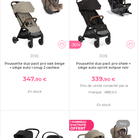
-30%
JOIE
JOIE
Poussette duo pact pro oak beige
Poussette duo pact pro shale +
+ siège auto i-snug 2 cashew
siège auto sprint eclipse noir
347
339
,90 €
,90 €
Prix de vente conseillé par la
En stock
marque :
488
,00 €
En stock
New