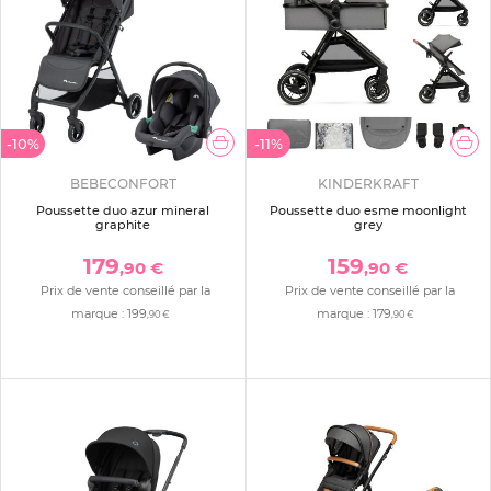
-10%
-11%
BEBECONFORT
KINDERKRAFT
Poussette duo azur mineral
Poussette duo esme moonlight
graphite
grey
179
159
,90 €
,90 €
Prix de vente conseillé par la
Prix de vente conseillé par la
marque :
199
marque :
179
,90 €
,90 €