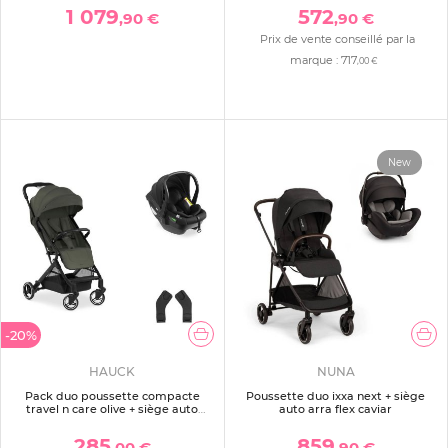
1 079
572
,90 €
,90 €
Prix de vente conseillé par la
marque :
717
,00 €
New
-20%
HAUCK
NUNA
Pack duo poussette compacte
Poussette duo ixxa next + siège
travel n care olive + siège auto
auto arra flex caviar
drive n care avec adaptateurs
285
859
,00 €
,90 €