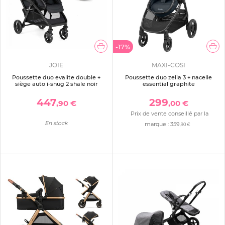
-17%
JOIE
MAXI-COSI
Poussette duo evalite double +
Poussette duo zelia 3 + nacelle
siège auto i-snug 2 shale noir
essential graphite
447
299
,90 €
,00 €
Prix de vente conseillé par la
En stock
marque :
359
,90 €