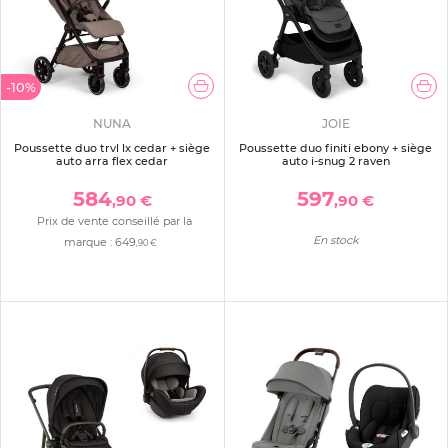
-10%
NUNA
JOIE
Poussette duo trvl lx cedar + siège
Poussette duo finiti ebony + siège
auto arra flex cedar
auto i-snug 2 raven
584
597
,90 €
,90 €
Prix de vente conseillé par la
En stock
marque :
649
,90 €