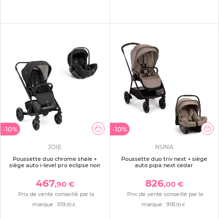
-10%
-10%
JOIE
NUNA
Poussette duo chrome shale +
Poussette duo triv next + siège
siège auto i-level pro eclipse noir
auto pipa next cedar
467
826
,90 €
,00 €
Prix de vente conseillé par la
Prix de vente conseillé par la
marque :
519
marque :
918
,90 €
,00 €