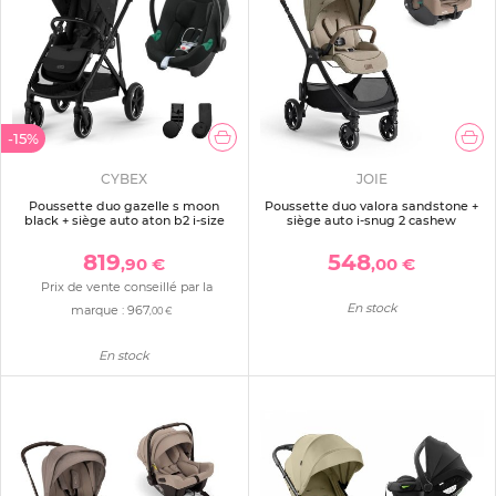
-15%
CYBEX
JOIE
Poussette duo gazelle s moon
Poussette duo valora sandstone +
black + siège auto aton b2 i-size
siège auto i-snug 2 cashew
819
548
,90 €
,00 €
Prix de vente conseillé par la
En stock
marque :
967
,00 €
En stock