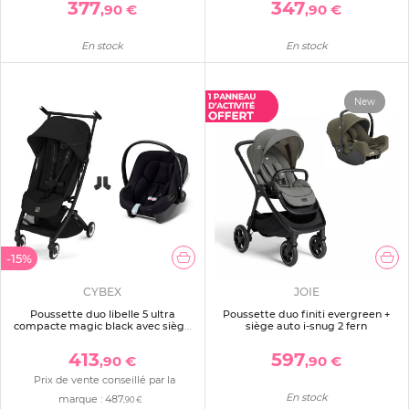
377
347
,90 €
,90 €
En stock
En stock
New
-15%
CYBEX
JOIE
Poussette duo libelle 5 ultra
Poussette duo finiti evergreen +
compacte magic black avec siège
siège auto i-snug 2 fern
auto aton b2 i-size
413
597
,90 €
,90 €
Prix de vente conseillé par la
En stock
marque :
487
,90 €