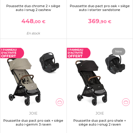
Poussette duo chrome 2 + siège
Poussette duo pact pro oak + siège
auto i-snug 2 cashew
auto i-starter sandstone
448
369
,00 €
,90 €
En stock
New
JOIE
JOIE
Poussette duo pact pro oak + siège
Poussette duo pact pro shale +
auto i-gemm 3 raven
siège auto i-snug 2 raven