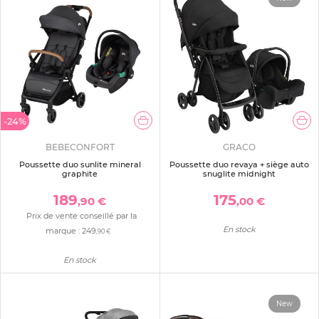
-24%
BEBECONFORT
GRACO
Poussette duo sunlite mineral
Poussette duo revaya + siège auto
graphite
snuglite midnight
189
175
,90 €
,00 €
Prix de vente conseillé par la
En stock
marque :
249
,90 €
En stock
New