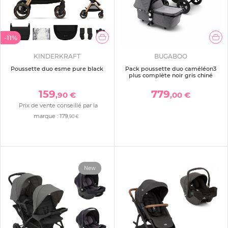
-11%
KINDERKRAFT
BUGABOO
Poussette duo esme pure black
Pack poussette duo caméléon3
plus complète noir gris chiné
159
779
,90 €
,00 €
Prix de vente conseillé par la
marque :
179
,90 €
New