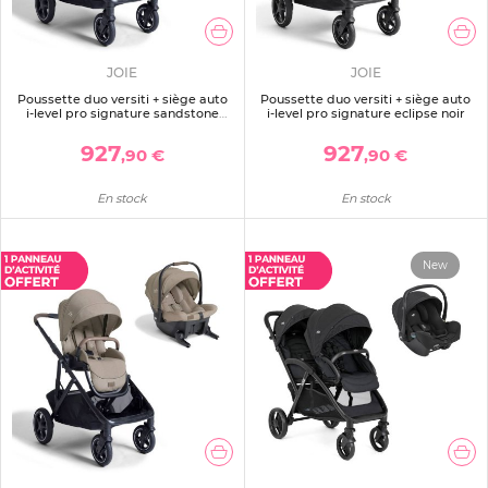
JOIE
JOIE
Poussette duo versiti + siège auto
Poussette duo versiti + siège auto
i-level pro signature sandstone
i-level pro signature eclipse noir
beige
927
927
,90 €
,90 €
En stock
En stock
New