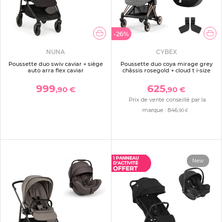
-26%
NUNA
CYBEX
Poussette duo swiv caviar + siège
Poussette duo coya mirage grey
auto arra flex caviar
châssis rosegold + cloud t i-size
999
625
,90 €
,90 €
Prix de vente conseillé par la
marque :
846
,90 €
New