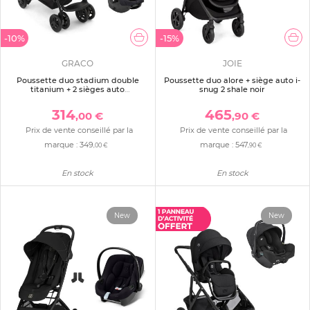
-10%
-15%
GRACO
JOIE
Poussette duo stadium double
Poussette duo alore + siège auto i-
titanium + 2 sièges auto
snug 2 shale noir
snugessentials midnight
314
465
,00 €
,90 €
Prix de vente conseillé par la
Prix de vente conseillé par la
marque :
349
marque :
547
,00 €
,90 €
En stock
En stock
New
New