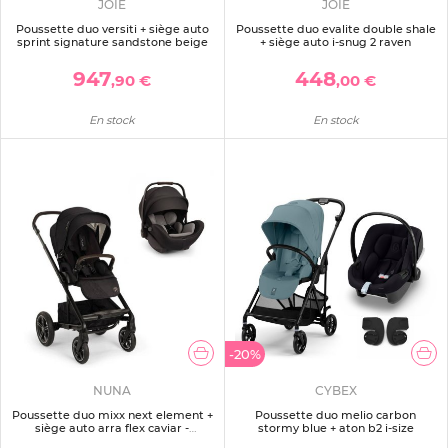
JOIE
JOIE
Poussette duo versiti + siège auto
Poussette duo evalite double shale
sprint signature sandstone beige
+ siège auto i-snug 2 raven
947
448
,90 €
,00 €
En stock
En stock
-20%
NUNA
CYBEX
Poussette duo mixx next element +
Poussette duo melio carbon
siège auto arra flex caviar -
stormy blue + aton b2 i-size
collection bmw