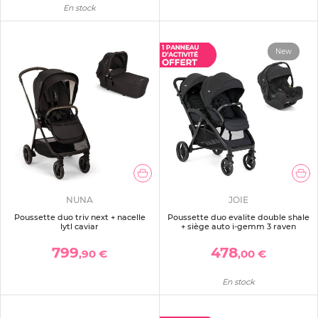
En stock
New
NUNA
JOIE
Poussette duo triv next + nacelle
Poussette duo evalite double shale
lytl caviar
+ siège auto i-gemm 3 raven
799
478
,90 €
,00 €
En stock