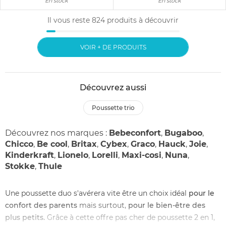
En stock
En stock
Il vous reste
824
produits à découvrir
VOIR + DE PRODUITS
Découvrez aussi
poussette trio
Découvrez nos marques :
Bebeconfort
,
Bugaboo
,
Chicco
,
Be cool
,
Britax
,
Cybex
,
Graco
,
Hauck
,
Joie
,
Kinderkraft
,
Lionelo
,
Lorelli
,
Maxi-cosi
,
Nuna
,
Stokke
,
Thule
Une poussette duo s'avérera vite être un choix idéal
pour le
confort des parents
mais surtout,
pour le bien-être des
plus petits.
Grâce à cette offre pas cher de poussette 2 en 1,