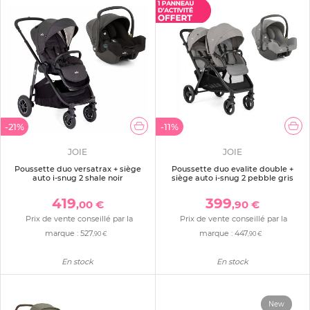
-21%
-11%
JOIE
JOIE
Poussette duo versatrax + siège
Poussette duo evalite double +
auto i-snug 2 shale noir
siège auto i-snug 2 pebble gris
419
399
,00 €
,90 €
Prix de vente conseillé par la
Prix de vente conseillé par la
marque :
527
marque :
447
,90 €
,90 €
En stock
En stock
New