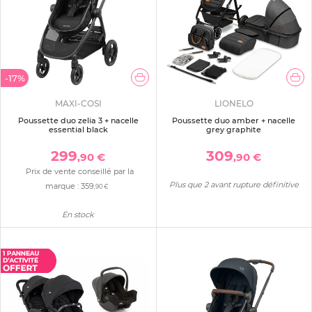
-17%
MAXI-COSI
LIONELO
Poussette duo zelia 3 + nacelle
Poussette duo amber + nacelle
essential black
grey graphite
299
309
,90 €
,90 €
Prix de vente conseillé par la
Plus que 2 avant rupture définitive
marque :
359
,90 €
En stock