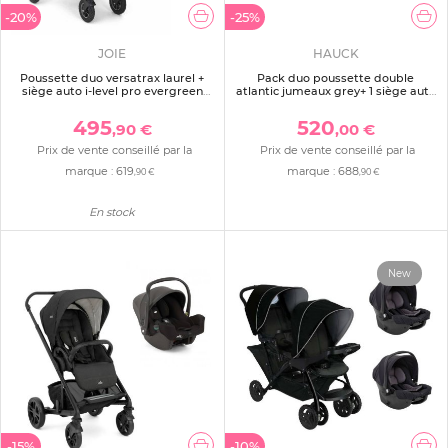
-20%
-25%
JOIE
HAUCK
Poussette duo versatrax laurel +
Pack duo poussette double
siège auto i-level pro evergreen
atlantic jumeaux grey+ 1 siège auto
vert
drive n care avec adaptateurs
495
520
,90 €
,00 €
Prix de vente conseillé par la
Prix de vente conseillé par la
marque :
619
marque :
688
,90 €
,90 €
En stock
New
-15%
-10%