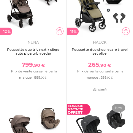
-10%
-11%
NUNA
HAUCK
Poussette duo triv next + siège
Poussette duo shop n care travel
auto pipa urbn cedar
set olive
799
265
,90 €
,90 €
Prix de vente conseillé par la
Prix de vente conseillé par la
marque :
889
marque :
299
,90 €
,90 €
En stock
New