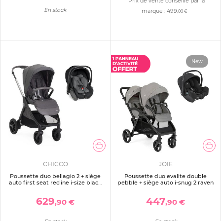
Prix de vente conseillé par la
En stock
marque :
499
,00 €
New
CHICCO
JOIE
Poussette duo bellagio 2 + siège
Poussette duo evalite double
auto first seat recline i-size black
pebble + siège auto i-snug 2 raven
satin
629
447
,90 €
,90 €