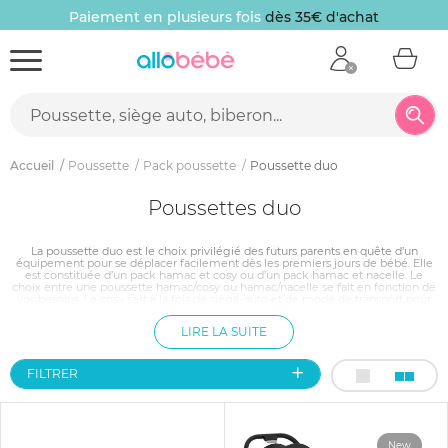
t en plusieurs fois
dès 35€ d'achat
10 € off
Accueil
Poussette
Pack poussette
Poussette duo
Poussettes duo
La poussette duo est le choix privilégié des futurs parents en quête d’un
équipement pour se déplacer facilement dès les premiers jours de bébé. Elle
est constituée d’un pack hamac et cosy ou d’un pack hamac et nacelle. Le
choix entre une poussette hamac/cosy ou hamac/nacelle se fait en fonction de
vos besoins. Le cosy sert à la fois de siège-auto et de mode de transport pour
les petits déplacements. La nacelle est plutôt réservée pour les longs trajets, car
bébé peut y dormir en position allongée. À partir des 6 mois, votre tout-petit
LIRE LA SUITE
pourra être installé confortablement dans le hamac pour découvrir le monde.
FILTRER
New