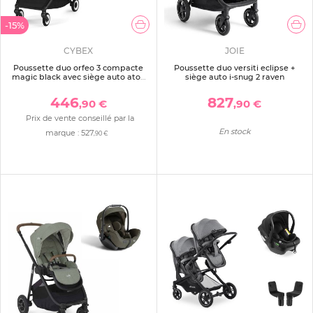
-15%
CYBEX
JOIE
Poussette duo orfeo 3 compacte
Poussette duo versiti eclipse +
magic black avec siège auto aton
siège auto i-snug 2 raven
b2 i-size
446
827
,90 €
,90 €
Prix de vente conseillé par la
En stock
marque :
527
,90 €