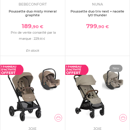
BEBECONFORT
NUNA
Poussette duo misty mineral
Poussette duo triv next + nacelle
graphite
lytl thunder
189
799
,90 €
,90 €
Prix de vente conseillé par la
marque :
229
,90 €
En stock
New
JOIE
JOIE