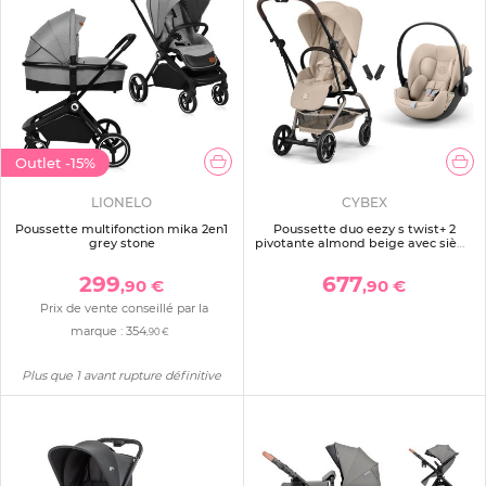
Outlet
-15%
LIONELO
CYBEX
Poussette multifonction mika 2en1
Poussette duo eezy s twist+ 2
grey stone
pivotante almond beige avec siège
auto cloud g3 i-size
299
677
,90 €
,90 €
Prix de vente conseillé par la
marque :
354
,90 €
Plus que 1 avant rupture définitive