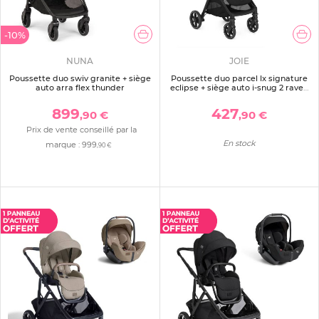
-10%
NUNA
JOIE
Poussette duo swiv granite + siège
Poussette duo parcel lx signature
auto arra flex thunder
eclipse + siège auto i-snug 2 raven
noir
899
427
,90 €
,90 €
Prix de vente conseillé par la
En stock
marque :
999
,90 €