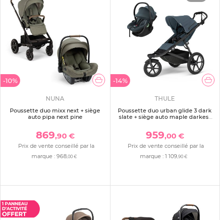
-10%
-14%
NUNA
THULE
Poussette duo mixx next + siège
Poussette duo urban glide 3 dark
auto pipa next pine
slate + siège auto maple darkest
blue
869
959
,90 €
,00 €
Prix de vente conseillé par la
Prix de vente conseillé par la
marque :
968
marque :
1 109
,00 €
,90 €