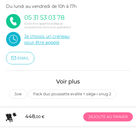
du lundi au vendredi de 10h à 17h
05 31 53 03 78
(Coût d'un appel local depuis
un poste fixe, hors coût opérateur)
Je choisis un créneau
pour être appelé
EMAIL
Voir plus
joie
pack duo poussette evalite + siège i-snug 2
448
,00 €
J'AJOUTE AU PANIER