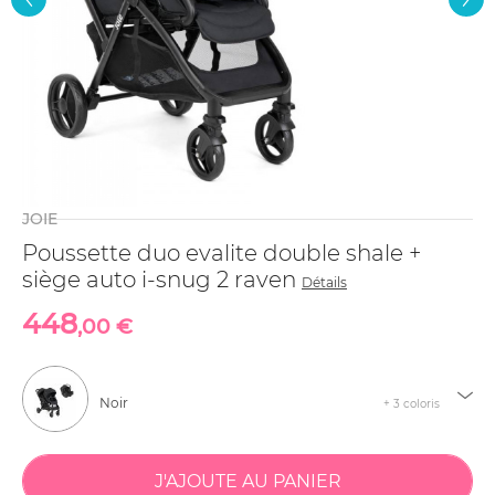
JOIE
Poussette duo evalite double shale +
siège auto i-snug 2 raven
Détails
448
,00 €
Noir
+ 3 coloris