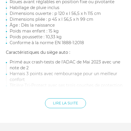
Roues avant réglables en position fixe ou pivotante
Habillage de pluie inclus
Dimensions ouverte : p 120 x I 56,5 x h 115 cm
Dimensions pliée : p 45 x l 56,5 x h 99 cm
Âge : Dès la naissance
Poids max enfant : 15 kg
Poids poussette : 10,33 kg
Conforme à la norme EN 1888-1:2018
Caractéristiques du siège auto :
Primé aux crash-tests de l'ADAC de Mai 2023 avec une
note de 2
Harnais 3 points avec rembourrage pour un meilleur
confort
Têtière Tri-Protect avec ses trois couches de protection
dont une à mémoire de forme
Poignée de transport ergonomique et complètement
orientable pour un transport simplifié
LIRE LA SUITE
Capote avec pare soleil intégré
Déhoussable et lavable à 30°
Insert nouveau-né détachable au niveau du dos pour
une utilisation suivant la croissance de l'enfant