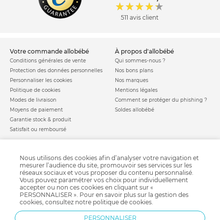
511 avis client
votre commande allobébé
à propos d'allobébé
Conditions générales de vente
Qui sommes-nous ?
Protection des données personnelles
Nos bons plans
Personnaliser les cookies
Nos marques
Politique de cookies
Mentions légales
Modes de livraison
Comment se protéger du phishing ?
Moyens de paiement
Soldes allobébé
Garantie stock & produit
Satisfait ou remboursé
allobébé vous recommande
les plus d'allobébé
Sites et partenaires
Liste de naissance
Nous utilisons des cookies afin d’analyser votre navigation et
Nos labels
Infos conseils
mesurer l’audience du site, promouvoir ses services sur les
Nos licences
Jeux concours
réseaux sociaux et vous proposer du contenu personnalisé.
Vous pouvez paramétrer vos choix pour individuellement
Valise de maternité
Besoin d'aide ?
accepter ou non ces cookies en cliquant sur «
Parrainage
FAQ
PERSONNALISER ». Pour en savoir plus sur la gestion des
cookies, consultez notre
politique de cookies
.
Paiement sécurisé
PERSONNALISER