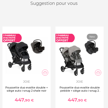
Dimensions : l 66 cm x L 44 cm x h 57 cm
Suggestion pour vous
Âge : De la naissance à 1 an
Taille : Jusqu'à 75 cm
Poids max enfant : 13 kg
Poids : 3,25 kg
Conforme à la norme ECE R129/02 - I-size
New
JOIE
JOIE
Poussette duo evalite double +
Poussette duo evalite double
siège auto i-snug 2 shale noir
pebble + siège auto i-snug 2
raven
447
447
,90 €
,90 €