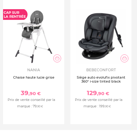
NANIA
BEBECONFORT
Chaise haute lucie grise
Siège auto evolufix pivotant
360° i-size tinted black
39
129
,90 €
,90 €
Prix de vente conseillé par la
Prix de vente conseillé par la
marque :
79
marque :
199
,90 €
,90 €