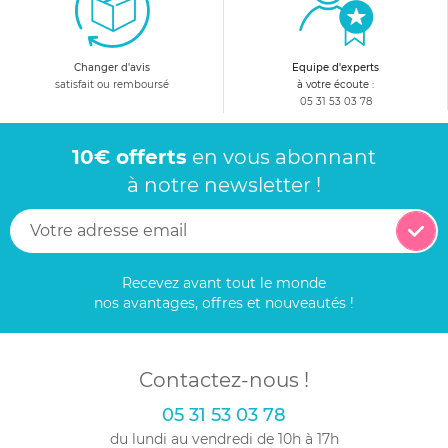
Changer d'avis
Equipe d'experts
satisfait ou remboursé
à votre écoute :
05 31 53 03 78
10€ offerts
en vous abonnant
à notre newsletter !
Recevez avant tout le monde
nos avantages, offres et nouveautés !
Contactez-nous !
05 31 53 03 78
du lundi au vendredi de 10h à 17h