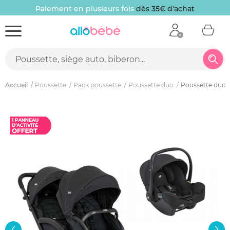
Paiement en plusieurs fois
dès 35€ d'achat
Accueil
Poussette
Pack poussette
Poussette duo
Poussette duo ev
New