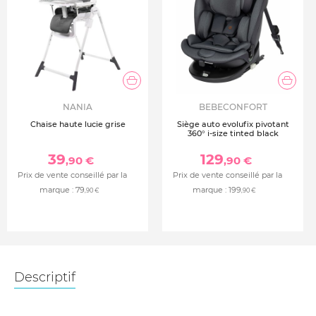
NANIA
BEBECONFORT
Chaise haute lucie grise
Siège auto evolufix pivotant
360° i-size tinted black
39
129
,90 €
,90 €
Prix de vente conseillé par la
Prix de vente conseillé par la
marque :
79
marque :
199
,90 €
,90 €
Descriptif