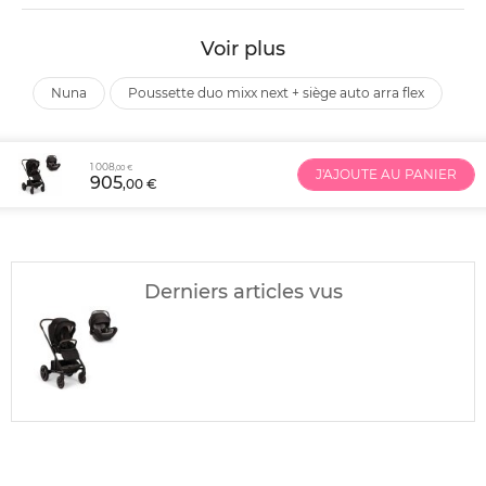
Voir plus
nuna
poussette duo mixx next + siège auto arra flex
1 008
,00 €
J'AJOUTE AU PANIER
905
,00 €
Derniers articles vus