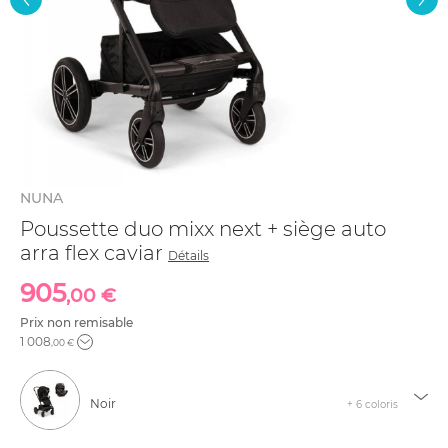
NUNA
Poussette duo mixx next + siège auto
arra flex caviar
Détails
905
,00 €
Prix non remisable
1 008
,00 €
Noir
+ 6 coloris