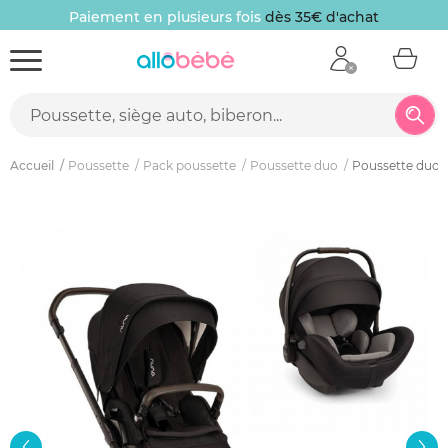
Paiement en plusieurs fois
dès 35€ d'achat
Accueil
Poussette
Pack poussette
Poussette duo
Poussette duo mi