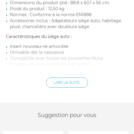
Dimensions du produit plié : 88.8 x 60.1 x 56 cm
Poids du produit : 12,50 kg
Normes : Conforme à la norme EN1888
Accessoires inclus : Adaptateurs siège auto, habillage
pluie, chancelière avec doublure siège
Caractéristiques du siège auto :
Insert nouveau-né amovible
Utilisable dès la naissance
Compatible avec toutes les poussettes Nuna
Guidage de ceinture latéraux et arrière
Harnais 3 à 5 points sans réenfilage
Canopy amovible à couverture intégrale UVB 50+ avec
pare soleil rabattable
LIRE LA SUITE
Mousse à mémoire de forme Tailor tech
Dimensions : l 43 x L 64-77 x H 59 cm
Âge : Naissance à environ 2 ans
Taille : 40 à 87 cm
Poids max enfant : 13 kg
Suggestion pour vous
Poids siège auto : 3,5 kg
Conforme à la norme ECE R129/02 - i-size