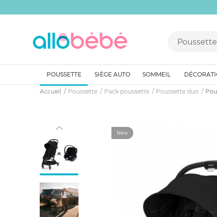
POUSSETTE
SIÈGE AUTO
SOMMEIL
DÉCORAT
Accueil
Poussette
Pack poussette
Poussette duo
Pou
New