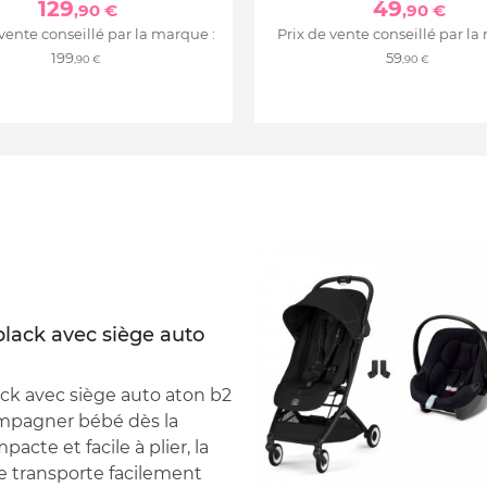
129
49
,90 €
,90 €
 vente conseillé par la marque :
Prix de vente conseillé par la
199
59
,90 €
,90 €
lack avec siège auto
ck avec siège auto aton b2
ompagner bébé dès la
cte et facile à plier, la
e transporte facilement