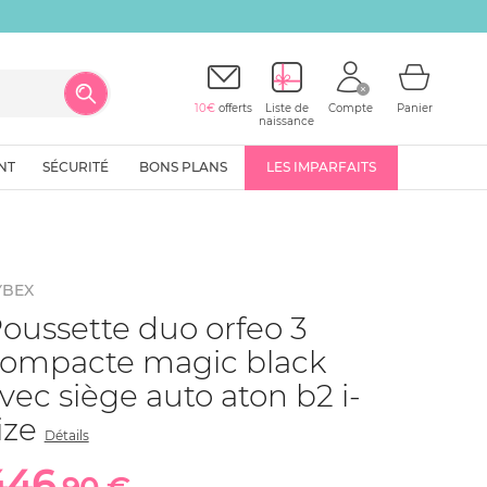
10€
offerts
Liste de
Compte
Panier
naissance
NT
SÉCURITÉ
BONS PLANS
LES IMPARFAITS
YBEX
oussette duo orfeo 3
ompacte magic black
vec siège auto aton b2 i-
ize
Détails
446