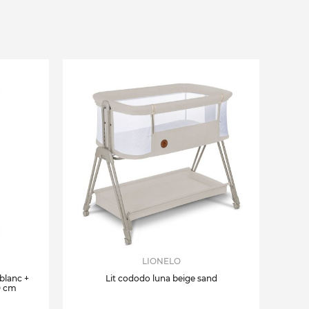
LIONELO
 blanc +
Lit cododo luna beige sand
0 cm