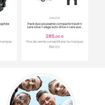
HAUCK
raphite
Pack duo poussette compacte travel n
care olive + siège auto drive n care avec
adaptateurs
285
,00 €
 marque :
Prix de vente conseillé par la marque :
354
,70 €