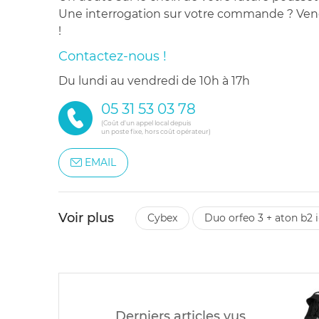
Une interrogation sur votre commande ? Venez
!
Contactez-nous !
du lundi au vendredi de 10h à 17h
05 31 53 03 78
(Coût d'un appel local depuis
un poste fixe, hors coût opérateur)
EMAIL
Voir plus
cybex
duo orfeo 3 + aton b2 i
Derniers articles vus