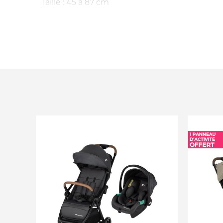
Taille : 45 à 87 cm
Poids enfant : Jusqu’à 13 kg
Poids siège : 3,9 kg
Norme : R129/03 i-Size
Entretien : Housses lavables en machine à 30
Inclus : Adaptateurs poussette