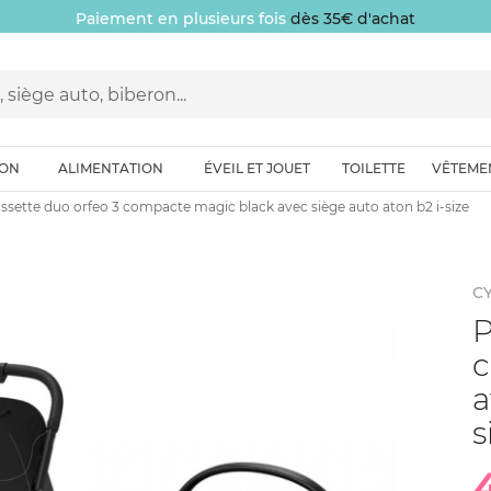
Paiement en plusieurs fois
dès 35€ d'achat
ION
ALIMENTATION
ÉVEIL ET JOUET
TOILETTE
VÊTEME
ssette duo orfeo 3 compacte magic black avec siège auto aton b2 i-size
C
P
c
a
s