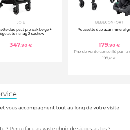
JOIE
BEBECONFORT
ette duo pact pro oak beige +
Poussette duo azur mineral g
iège auto i-snug 2 cashew
347
179
,90 €
,90 €
Prix de vente conseillé par la
199
,90 €
rvice
 et vous accompagnent tout au long de votre visite
te ? Perdu face au vaste choix de sièges-autos ?