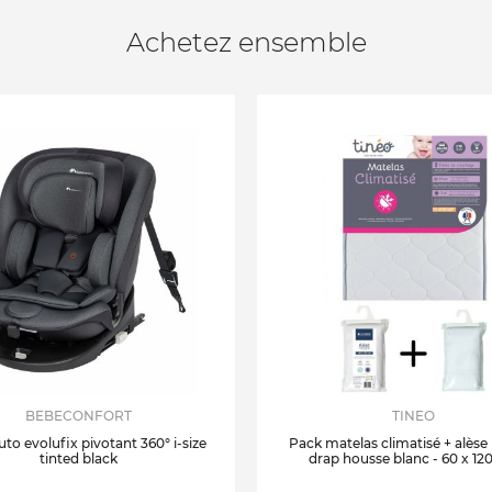
Achetez ensemble
BEBECONFORT
TINEO
uto evolufix pivotant 360° i-size
Pack matelas climatisé + alèse
tinted black
drap housse blanc - 60 x 12