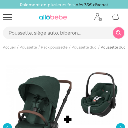
Paiement en plusieurs fois
dès 35€ d'achat
Accueil
Poussette
Pack poussette
Poussette duo
Poussette duo ox