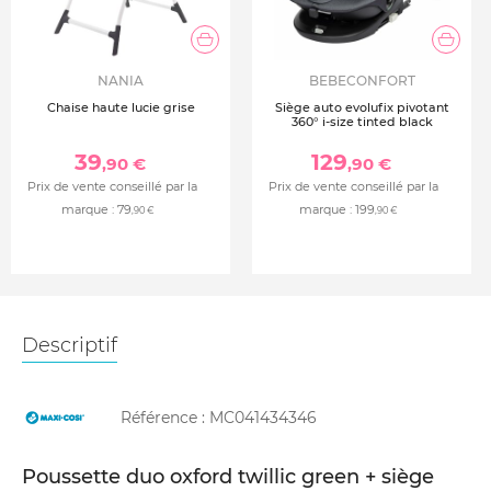
NANIA
BEBECONFORT
Chaise haute lucie grise
Siège auto evolufix pivotant
360° i-size tinted black
39
129
,90 €
,90 €
Prix de vente conseillé par la
Prix de vente conseillé par la
marque :
79
marque :
199
,90 €
,90 €
Descriptif
Référence :
MC041434346
Poussette duo oxford twillic green + siège