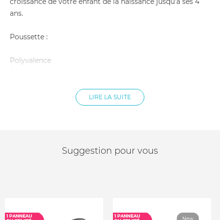
croissance de votre enfant de la naissance jusqu'à ses 4
ans.
Poussette :
Polyvalence
Sécurité
Confort
Facilité d'utlisation
LIRE LA SUITE
Légère
Châssis en aluminium
Système de freinage à double pédale
Harnais 5 points
Suggestion pour vous
Pliage en 2 étapes
Guidon réglable en hauteur
Suspensions sur les 4 roues
Roues anti-crevaison
Poche de rangement intégrée
Capacité maximale du panier : 10 kg
New