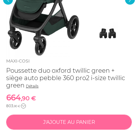
MAXI-COSI
Poussette duo oxford twillic green +
siège auto pebble 360 pro2 i-size twillic
green
Détails
664
,90 €
803
,90 €