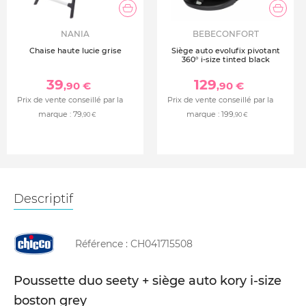
NANIA
BEBECONFORT
Chaise haute lucie grise
Siège auto evolufix pivotant
360° i-size tinted black
39
129
,90 €
,90 €
Prix de vente conseillé par la
Prix de vente conseillé par la
marque :
79
marque :
199
,90 €
,90 €
Descriptif
Référence :
CH041715508
Poussette duo seety + siège auto kory i-size
boston grey