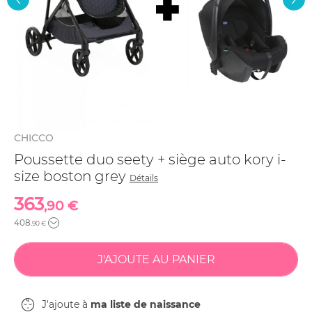
CHICCO
Poussette duo seety + siège auto kory i-
size boston grey
Détails
363
,90 €
408
,90 €
J'ajoute à
ma liste de naissance