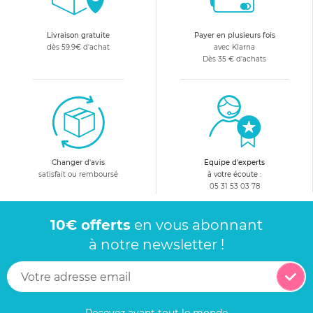
Livraison gratuite
Payer en plusieurs fois
dès 59.9€ d'achat
avec Klarna
Dès 35 € d'achats
Changer d'avis
Equipe d'experts
satisfait ou remboursé
à votre écoute :
05 31 53 03 78
10€ offerts
en vous abonnant
à notre newsletter !