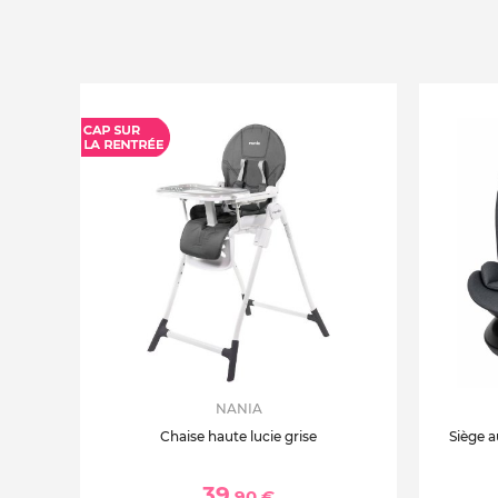
NANIA
Chaise haute lucie grise
Siège a
39
,90 €