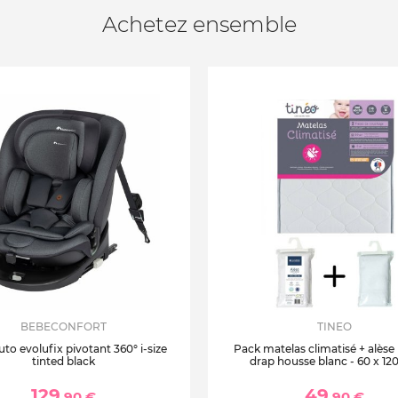
Achetez ensemble
BEBECONFORT
TINEO
uto evolufix pivotant 360° i-size
Pack matelas climatisé + alèse
tinted black
drap housse blanc - 60 x 12
129
49
,90 €
,90 €