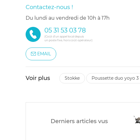
Contactez-nous !
du lundi au vendredi de 10h à 17h
05 31 53 03 78
(Coût d'un appel local depuis
un poste fixe, hors coût opérateur)
EMAIL
Voir plus
stokke
poussette duo yoyo 3 
Derniers articles vus