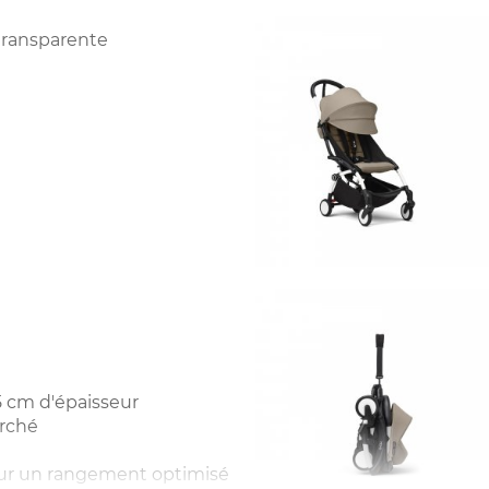
 transparente
5 cm d'épaisseur
arché
ur un rangement optimisé