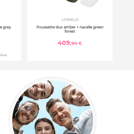
LIONELO
e grey
Poussette duo amber + nacelle green
forest
409
,90 €
itive