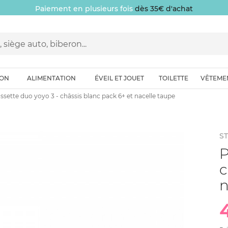
Paiement en plusieurs fois
dès 35€ d'achat
ION
ALIMENTATION
ÉVEIL ET JOUET
TOILETTE
VÊTEME
ssette duo yoyo 3 - châssis blanc pack 6+ et nacelle taupe
S
P
c
n