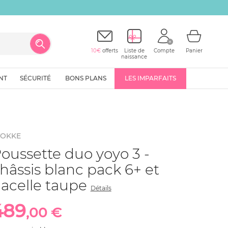
10€
offerts
Liste de
Compte
Panier
naissance
NT
SÉCURITÉ
BONS PLANS
LES IMPARFAITS
TOKKE
oussette duo yoyo 3 -
hâssis blanc pack 6+ et
acelle taupe
Détails
489
,00 €