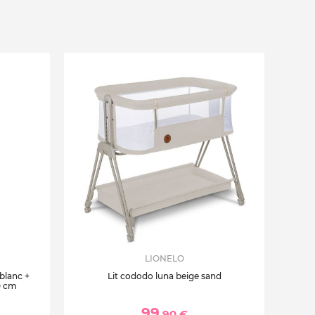
LIONELO
 blanc +
Lit cododo luna beige sand
0 cm
99
,90 €