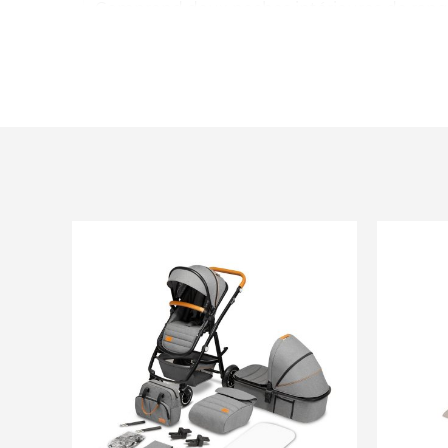
Comprend deux poches intérieures de ra
Dimensions : 77 x 44 x 45,5 cm
Dimensions pliées : 48 x 44 x 30 cm
Âge : Naissance à 6 mois
Poids max enfant : 9kg
Poids nacelle : 3,4 kg
Matériaux : Thermoplastique, polyester et n
Matelas, drap-housse, couvre-pieds et capot
Adaptateurs inclus