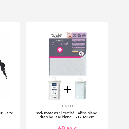
TINEO
° i-size
Pack matelas climatisé + alèse blanc +
drap housse blanc - 60 x 120 cm
49
,90 €