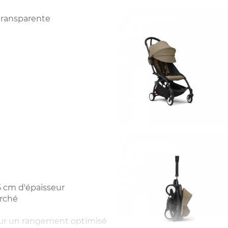
 transparente
5 cm d'épaisseur
arché
ur un rangement optimisé