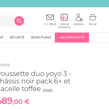
10€
offerts
Liste de
Compte
Panier
naissance
NT
SÉCURITÉ
BONS PLANS
LES IMPARFAITS
TOKKE
oussette duo yoyo 3 -
hâssis noir pack 6+ et
acelle toffee
Détails
489
,00 €