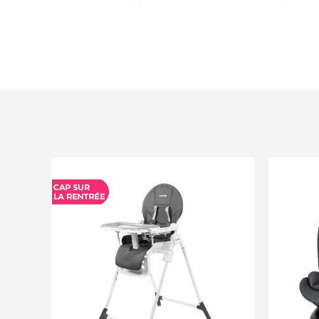
Comprend deux poches intérieures de ra
Dimensions : 77 x 44 x 45,5 cm
Dimensions pliées : 48 x 44 x 30 cm
Âge : Naissance à 6 mois
Poids max enfant : 9kg
Poids nacelle : 3,4 kg
Matériaux : Thermoplastique, polyester et n
Matelas, drap-housse, couvre-pieds et capot
Adaptateurs inclus