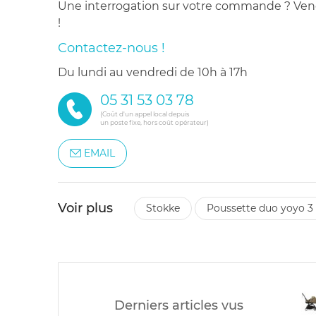
Une interrogation sur votre commande ? Venez
!
Contactez-nous !
du lundi au vendredi de 10h à 17h
05 31 53 03 78
(Coût d'un appel local depuis
un poste fixe, hors coût opérateur)
EMAIL
Voir plus
stokke
poussette duo yoyo 3 
Derniers articles vus