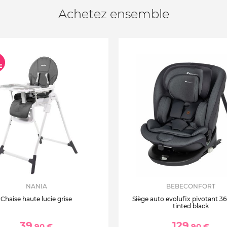
Achetez ensemble
NANIA
BEBECONFORT
Chaise haute lucie grise
Siège auto evolufix pivotant 360
tinted black
39
129
,90 €
,90 €