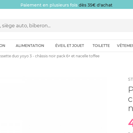
Paiement en plusieurs fois
dès 35€ d'achat
ION
ALIMENTATION
ÉVEIL ET JOUET
TOILETTE
VÊTEME
sette duo yoyo 3 - châssis noir pack 6+ et nacelle toffee
S
P
c
n