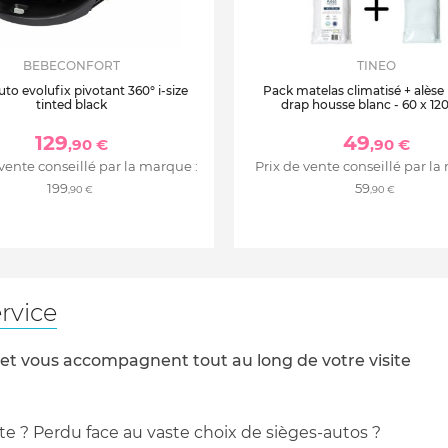
BEBECONFORT
TINEO
uto evolufix pivotant 360° i-size
Pack matelas climatisé + alèse
tinted black
drap housse blanc - 60 x 12
129
49
,90 €
,90 €
 vente conseillé par la marque :
Prix de vente conseillé par la
199
59
,90 €
,90 €
rvice
 et vous accompagnent tout au long de votre visite
te ? Perdu face au vaste choix de sièges-autos ?