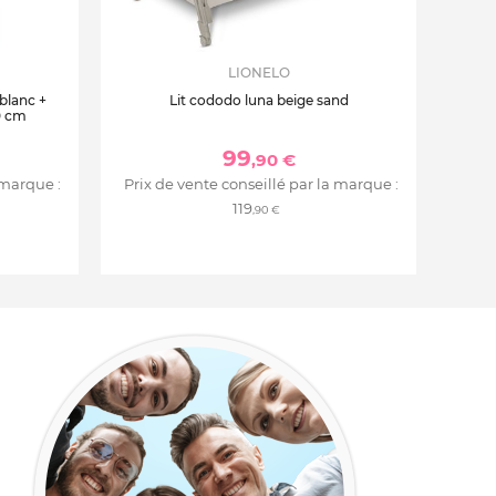
LIONELO
 blanc +
Lit cododo luna beige sand
0 cm
99
,90 €
 marque :
Prix de vente conseillé par la marque :
119
,90 €