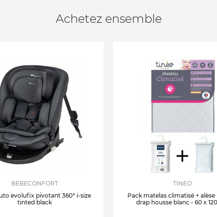
Achetez ensemble
BEBECONFORT
TINEO
uto evolufix pivotant 360° i-size
Pack matelas climatisé + alèse
tinted black
drap housse blanc - 60 x 12