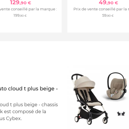
129
49
,90 €
,90 €
 vente conseillé par la marque :
Prix de vente conseillé par la
199
59
,90 €
,90 €
to cloud t plus beige -
oud t plus beige - chassis
ck est composé de la
lus Cybex.