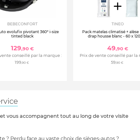
BEBECONFORT
TINEO
uto evolufix pivotant 360° i-size
Pack matelas climatisé + alèse
tinted black
drap housse blanc - 60 x 12
129
49
,90 €
,90 €
 vente conseillé par la marque :
Prix de vente conseillé par la
199
59
,90 €
,90 €
rvice
 et vous accompagnent tout au long de votre visite
te ? Perdu face au vaste choix de sièges-autos ?