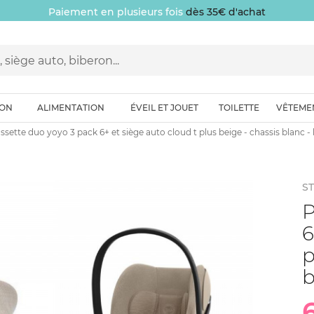
Paiement en plusieurs fois
dès 35€ d'achat
ION
ALIMENTATION
ÉVEIL ET JOUET
TOILETTE
VÊTEME
sette duo yoyo 3 pack 6+ et siège auto cloud t plus beige - chassis blanc 
S
P
6
p
b