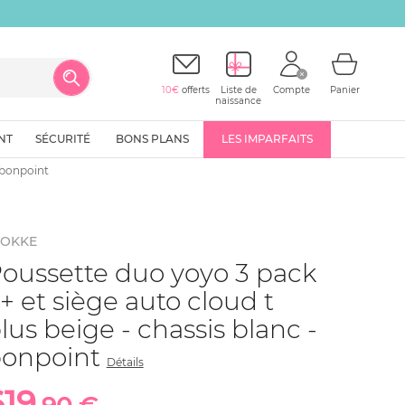
10€
offerts
Liste de
Compte
Panier
naissance
NT
SÉCURITÉ
BONS PLANS
LES IMPARFAITS
- bonpoint
TOKKE
oussette duo yoyo 3 pack
+ et siège auto cloud t
lus beige - chassis blanc -
onpoint
Détails
619