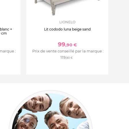
LIONELO
 blanc +
Lit cododo luna beige sand
0 cm
99
,90 €
 marque :
Prix de vente conseillé par la marque :
119
,90 €