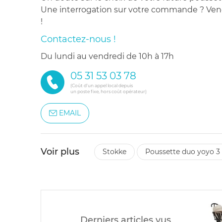
Une interrogation sur votre commande ? Venez
!
Contactez-nous !
du lundi au vendredi de 10h à 17h
05 31 53 03 78
(Coût d'un appel local depuis
un poste fixe, hors coût opérateur)
EMAIL
Voir plus
stokke
poussette duo yoyo 3 
Derniers articles vus