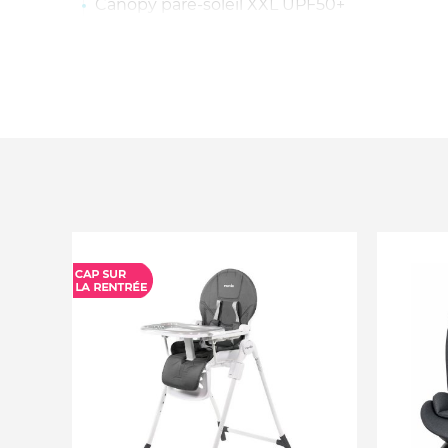
Canopy pare-soleil XXL UPF50+
Appui-tête réglable en 12 positions
Inserts en mesh 3D
Installation avec la base ou avec la ceinture
sièges de véhicules équipés de ceintures a
Dimensions : 64,5-75 x 44 x 38-60 cm
Âge : De la naissance à 24 mois environ
Taille : De 45 à 87 cm
Poids max enfant : 13 kg
Poids siège auto : 4,5 kg
Entretien : Housses en tissu lavables en ma
Conforme à la norme RCE R129/03 - I-Size