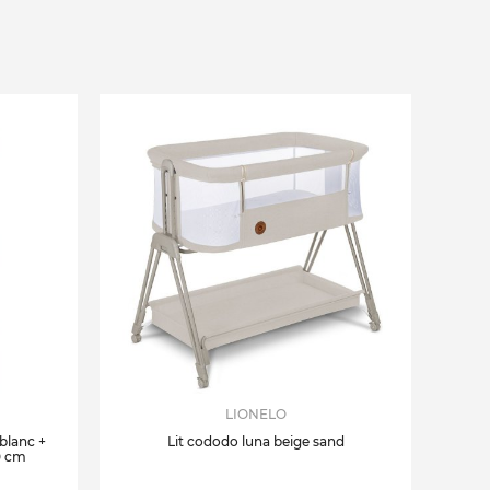
LIONELO
 blanc +
Lit cododo luna beige sand
0 cm