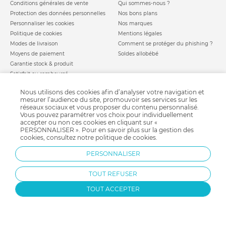
Conditions générales de vente
Qui sommes-nous ?
Protection des données personnelles
Nos bons plans
Personnaliser les cookies
Nos marques
Politique de cookies
Mentions légales
Modes de livraison
Comment se protéger du phishing ?
Moyens de paiement
Soldes allobébé
Garantie stock & produit
Satisfait ou remboursé
allobébé vous recommande
les plus d'allobébé
Nous utilisons des cookies afin d’analyser votre navigation et
Sites et partenaires
Liste de naissance
mesurer l’audience du site, promouvoir ses services sur les
réseaux sociaux et vous proposer du contenu personnalisé.
Nos labels
Infos conseils
Vous pouvez paramétrer vos choix pour individuellement
Nos licences
Jeux concours
accepter ou non ces cookies en cliquant sur «
Valise de maternité
PERSONNALISER ». Pour en savoir plus sur la gestion des
Besoin d'aide ?
cookies, consultez notre
politique de cookies
.
Parrainage
FAQ
Paiement sécurisé
PERSONNALISER
TOUT REFUSER
Charte qualité
TOUT ACCEPTER