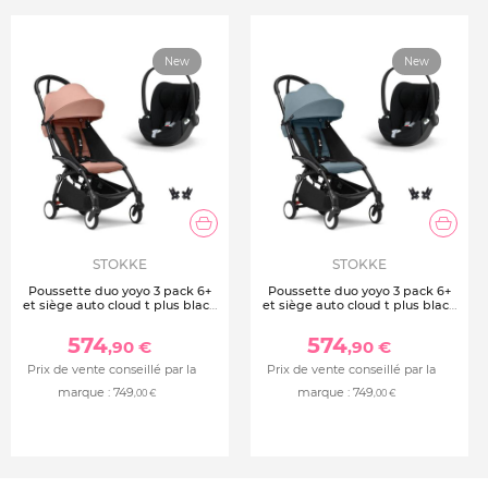
Poids max enfant : 13 kg
Poids siège auto : 4,5 kg
Entretien : Housses en tissu lavables en machine à 30°C
New
New
Conforme à la norme RCE R129/03 - I-Size
STOKKE
STOKKE
Poussette duo yoyo 3 pack 6+
Poussette duo yoyo 3 pack 6+
et siège auto cloud t plus black
et siège auto cloud t plus black
- chassis noir - ginger
- chassis noir - aqua
574
574
,90 €
,90 €
Prix de vente conseillé par la
Prix de vente conseillé par la
marque :
749
marque :
749
,00 €
,00 €