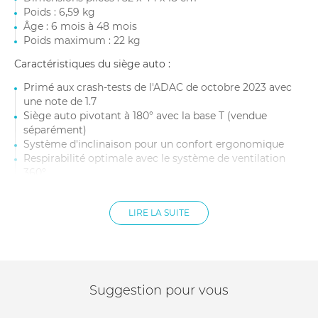
Poids : 6,59 kg
Âge : 6 mois à 48 mois
Poids maximum : 22 kg
Caractéristiques du siège auto :
Primé aux crash-tests de l'ADAC de octobre 2023 avec
une note de 1.7
Siège auto pivotant à 180° avec la base T (vendue
séparément)
Système d'inclinaison pour un confort ergonomique
Respirabilité optimale avec le système de ventilation
360°
Système LSP pour réduire les forces d'impacts latéraux
Canopy pare-soleil XXL UPF50+
LIRE LA SUITE
Appui-tête réglable en 12 positions
Inserts en mesh 3D
Installation avec la base ou avec la ceinture (compatible
avec tous les sièges de véhicules équipés de ceintures
automatiques à 3 points)
Dimensions : 64,5-75 x 44 x 38-60 cm
Suggestion pour vous
Âge : De la naissance à 24 mois environ
Taille : De 45 à 87 cm