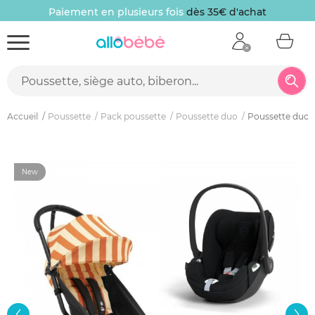
Paiement en plusieurs fois
dès 35€ d'achat
Accueil
Poussette
Pack poussette
Poussette duo
Poussette duo yo
New