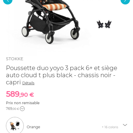
STOKKE
Poussette duo yoyo 3 pack 6+ et siège
auto cloud t plus black - chassis noir -
capri
Détails
589
,90 €
Prix non remisable
769
,00 €
Orange
+ 16 coloris