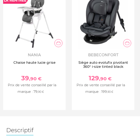
NANIA
BEBECONFORT
Chaise haute lucie grise
Siège auto evolufix pivotant
360° i-size tinted black
39
129
,90 €
,90 €
Prix de vente conseillé par la
Prix de vente conseillé par la
marque :
79
marque :
199
,90 €
,90 €
Descriptif