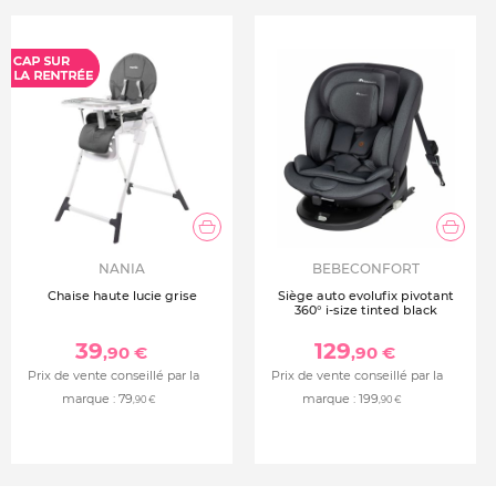
Poids max enfant : 13 kg
Poids siège auto : 4,5 kg
Entretien : Housses en tissu lavables en machine à 30°C
Conforme à la norme RCE R129/03 - I-Size
NANIA
BEBECONFORT
Chaise haute lucie grise
Siège auto evolufix pivotant
360° i-size tinted black
39
129
,90 €
,90 €
Prix de vente conseillé par la
Prix de vente conseillé par la
marque :
79
marque :
199
,90 €
,90 €