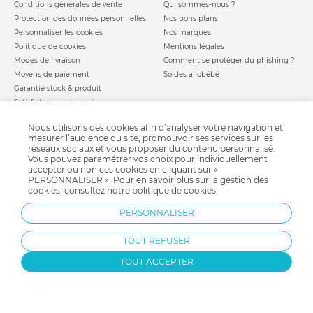
Conditions générales de vente
Qui sommes-nous ?
Protection des données personnelles
Nos bons plans
Personnaliser les cookies
Nos marques
Politique de cookies
Mentions légales
Modes de livraison
Comment se protéger du phishing ?
Moyens de paiement
Soldes allobébé
Garantie stock & produit
Satisfait ou remboursé
allobébé vous recommande
les plus d'allobébé
Nous utilisons des cookies afin d’analyser votre navigation et
Sites et partenaires
Liste de naissance
mesurer l’audience du site, promouvoir ses services sur les
réseaux sociaux et vous proposer du contenu personnalisé.
Nos labels
Infos conseils
Vous pouvez paramétrer vos choix pour individuellement
Nos licences
Jeux concours
accepter ou non ces cookies en cliquant sur «
Valise de maternité
PERSONNALISER ». Pour en savoir plus sur la gestion des
Besoin d'aide ?
cookies, consultez notre
politique de cookies
.
Parrainage
FAQ
Paiement sécurisé
PERSONNALISER
TOUT REFUSER
Charte qualité
TOUT ACCEPTER