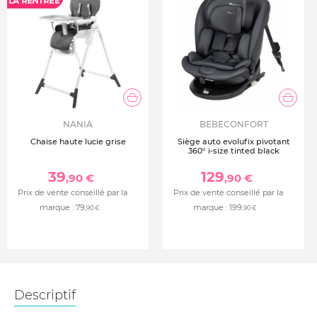
NANIA
BEBECONFORT
Chaise haute lucie grise
Siège auto evolufix pivotant
360° i-size tinted black
39
129
,90 €
,90 €
Prix de vente conseillé par la
Prix de vente conseillé par la
marque :
79
marque :
199
,90 €
,90 €
Descriptif