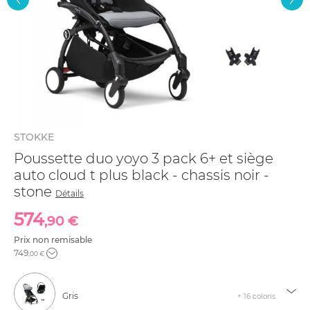
STOKKE
Poussette duo yoyo 3 pack 6+ et siège
auto cloud t plus black - chassis noir -
stone
Détails
574
,90 €
Prix non remisable
749
,00 €
Gris
+ 16 coloris