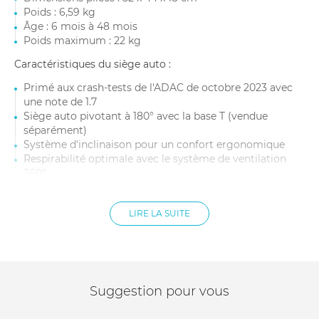
Poids : 6,59 kg
Âge : 6 mois à 48 mois
Poids maximum : 22 kg
Caractéristiques du siège auto :
Primé aux crash-tests de l'ADAC de octobre 2023 avec
une note de 1.7
Siège auto pivotant à 180° avec la base T (vendue
séparément)
Système d'inclinaison pour un confort ergonomique
Respirabilité optimale avec le système de ventilation
360°
Système LSP pour réduire les forces d'impacts latéraux
Canopy pare-soleil XXL UPF50+
LIRE LA SUITE
Appui-tête réglable en 12 positions
Inserts en mesh 3D
Installation avec la base ou avec la ceinture (compatible
avec tous les sièges de véhicules équipés de ceintures
automatiques à 3 points)
Dimensions : 64,5-75 x 44 x 38-60 cm
Suggestion pour vous
Âge : De la naissance à 24 mois environ
Taille : De 45 à 87 cm