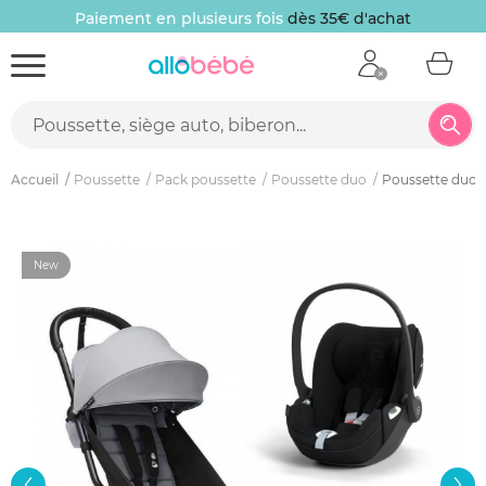
Paiement en plusieurs fois
dès 35€ d'achat
Accueil
Poussette
Pack poussette
Poussette duo
Poussette duo yo
New