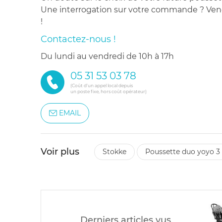
Une interrogation sur votre commande ? Venez
!
Contactez-nous !
du lundi au vendredi de 10h à 17h
05 31 53 03 78
(Coût d'un appel local depuis
un poste fixe, hors coût opérateur)
EMAIL
Voir plus
stokke
poussette duo yoyo 3 
Derniers articles vus