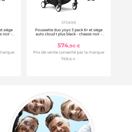
STOKKE
t siège
Poussette duo yoyo 3 pack 6+ et siège
s noir -
auto cloud t plus black - chassis noir -
noir
574
,90 €
 marque :
Prix de vente conseillé par la marque :
749
,00 €