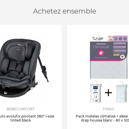
Achetez ensemble
BEBECONFORT
TINEO
uto evolufix pivotant 360° i-size
Pack matelas climatisé + alèse
tinted black
drap housse blanc - 60 x 12