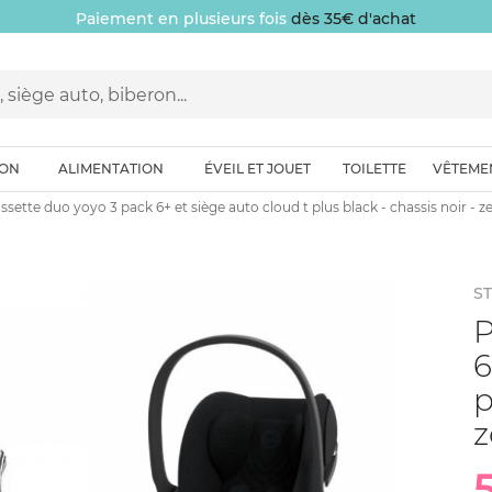
Paiement en plusieurs fois
dès 35€ d'achat
ION
ALIMENTATION
ÉVEIL ET JOUET
TOILETTE
VÊTEME
sette duo yoyo 3 pack 6+ et siège auto cloud t plus black - chassis noir - z
S
P
6
p
z