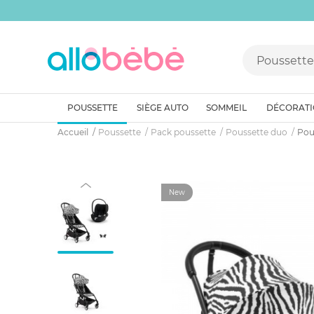
POUSSETTE
SIÈGE AUTO
SOMMEIL
DÉCORAT
Accueil
Poussette
Pack poussette
Poussette duo
Pous
New