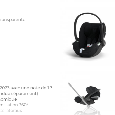
 transparente
2023 avec une note de 1.7
(vendue séparément)
onomique
ntilation 360°
ts latéraux