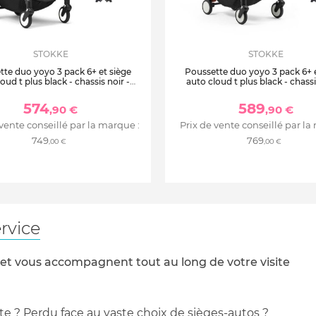
STOKKE
STOKKE
tte duo yoyo 3 pack 6+ et siège
Poussette duo yoyo 3 pack 6+ e
oud t plus black - chassis noir -
auto cloud t plus black - chassi
aqua
capri
574
589
,90 €
,90 €
 vente conseillé par la marque :
Prix de vente conseillé par la
749
769
,00 €
,00 €
rvice
 et vous accompagnent tout au long de votre visite
te ? Perdu face au vaste choix de sièges-autos ?