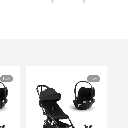
New
New