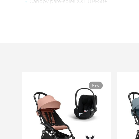
Canopy pare-soleil XXL UPF50+
Appui-tête réglable en 12 positions
Inserts en mesh 3D
Installation avec la base ou avec la ceinture
sièges de véhicules équipés de ceintures a
Dimensions : 64,5-75 x 44 x 38-60 cm
Âge : De la naissance à 24 mois environ
Taille : De 45 à 87 cm
Poids max enfant : 13 kg
Poids siège auto : 4,5 kg
Entretien : Housses en tissu lavables en ma
Conforme à la norme RCE R129/03 - I-Size
New