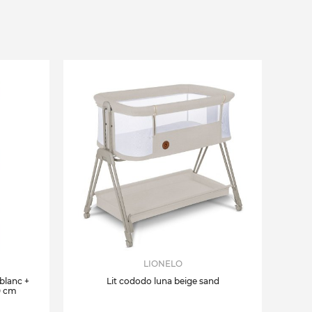
LIONELO
 blanc +
Lit cododo luna beige sand
0 cm