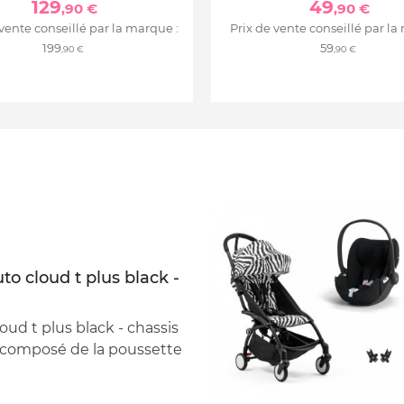
129
49
,90 €
,90 €
 vente conseillé par la marque :
Prix de vente conseillé par la
199
59
,90 €
,90 €
to cloud t plus black -
ud t plus black - chassis
t composé de la poussette