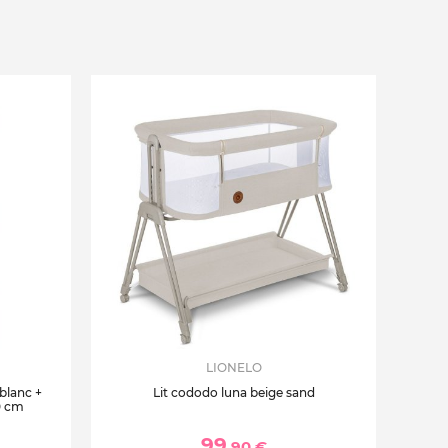
LIONELO
 blanc +
Lit cododo luna beige sand
0 cm
99
,90 €