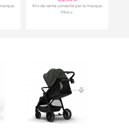
 marque :
Prix de vente conseillé par la marque :
119
,90 €