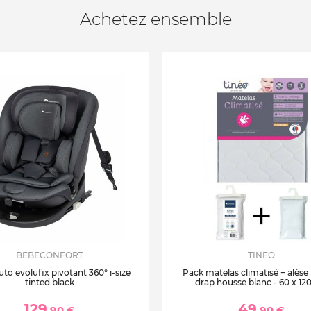
Achetez ensemble
BEBECONFORT
TINEO
uto evolufix pivotant 360° i-size
Pack matelas climatisé + alèse
tinted black
drap housse blanc - 60 x 12
129
49
,90 €
,90 €