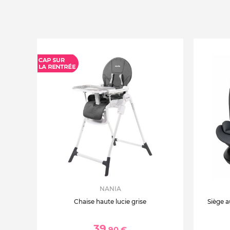
NANIA
Chaise haute lucie grise
Siège a
39
,90 €