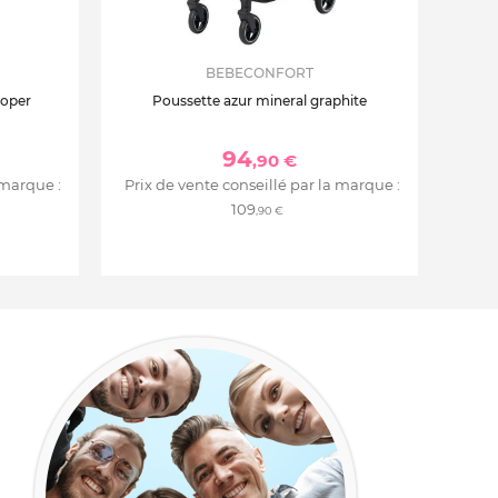
BEBECONFORT
ooper
Poussette azur mineral graphite
94
,90 €
 marque :
Prix de vente conseillé par la marque :
109
,90 €