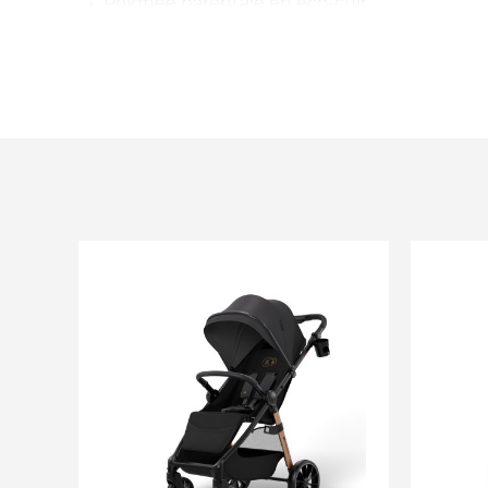
Poignée parentale en éco-cuir
Canopy UPF 50+
Cadre : Acier
Tissu : 100% polyester, durable, résistant à l
Roues : mousse EVA
Poussette pliée : 83 x 62 x 27 cm
Poussette dépliée : 95 x 57 x 106 cm
Longueur du siège en position allongée : 9
Dimensions du repose-pieds : 36 x 23 cm
Dimensions du siège : 35 x 22 cm
Dimensions du dossier : 35 x 47 cm
Dimensions du dossier : 35 x 47 cm
Roues arrière : 25 cm
Poids 9.8 kg
Pour profiter du programme de garantie de 
inscrire dans un délai maximum de 30 jours
d'achat sur le site Kinderkraft