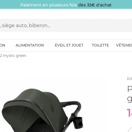
Paiement en plusieurs fois
dès 35€ d'achat
ION
ALIMENTATION
ÉVEIL ET JOUET
TOILETTE
VÊTEME
2 mystic green
K
P