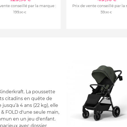
 vente conseillé par la marque :
Prix de vente conseillé par la
199
59
,90 €
,90 €
inderkraft. La poussette
nts citadins en quête de
e jusqu’à 4 ans (22 kg), elle
K & FOLD d'une seule main,
mmun en un jeu d'enfant.
spacieux avec dossier