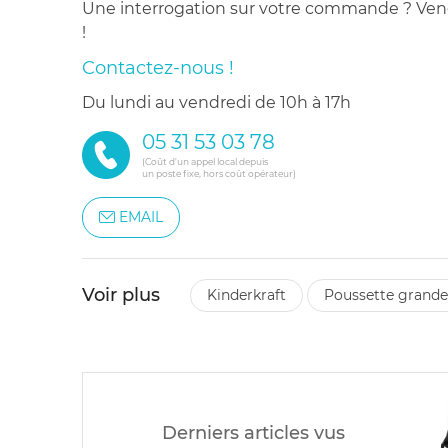
Une interrogation sur votre commande ? Venez
!
Contactez-nous !
du lundi au vendredi de 10h à 17h
05 31 53 03 78
(Coût d'un appel local depuis
un poste fixe, hors coût opérateur)
EMAIL
Voir plus
kinderkraft
poussette grande
Derniers articles vus