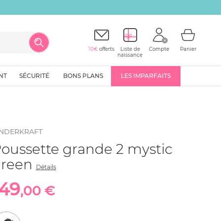
10€
offerts
Liste de
Compte
Panier
naissance
NT
SÉCURITÉ
BONS PLANS
LES IMPARFAITS
INDERKRAFT
oussette grande 2 mystic
green
Détails
149
,00 €