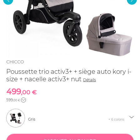
CHICCO
Poussette trio activ3+ + siège auto kory i-
size + nacelle activ3+ nut
Détails
499
,00 €
599
,00 €
Gris
+ 6 coloris