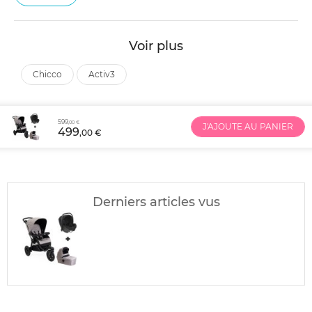
Voir plus
chicco
activ3
599
,00 €
J'AJOUTE AU PANIER
499
,00 €
Derniers articles vus