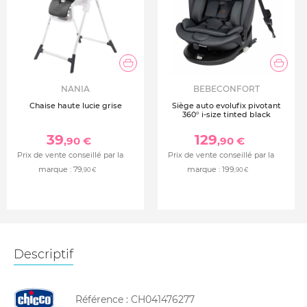
NANIA
BEBECONFORT
Chaise haute lucie grise
Siège auto evolufix pivotant
360° i-size tinted black
39
129
,90 €
,90 €
Prix de vente conseillé par la
Prix de vente conseillé par la
marque :
79
marque :
199
,90 €
,90 €
Descriptif
Référence :
CH041476277