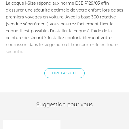
La coque I-Size répond aux norme ECE R129/03 afin
d'assurer une sécurité optimale de votre enfant lors de ses
premiers voyages en voiture. Avec la base 360 rotative
(vendue séparément) vous pourrez facilement fixer la
coque. Il est possible d'installer la coque à l'aide de la
ceinture de sécurité. Installez confortablement votre
nourrisson dans le siège auto et transportez-le en toute
sécurité.
La nacelle est confortable et enveloppante, et elle offre à
bébé un environnement calme et reposant. Elle est
LIRE LA SUITE
également équipée d'un harnais de sécurité à 3 points. La
nacelle est fabriquée à partir de matériaux doux et
respirants, tels que le coton et le polyester. Elle est
également dotée d'un matelas moelleux et d'un canopy
Suggestion pour vous
XXL qui protège bébé du soleil et du vent. La nacelle
Activ3 est facile à utiliser et à transporter. Elle se fixe
rapidement au châssis de la poussette Activ3 grâce au
système Clip On. Elle peut également être utilisée seule.