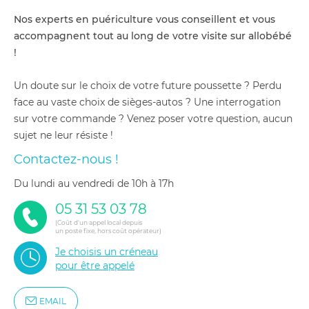
Compatible poussettes Mysa, One4Ever, Goody Plus et
Nos experts en puériculture vous conseillent et vous
Chicco We avec adaptateur Fast in
accompagnent tout au long de votre visite sur allobébé
Nacelle enveloppante et confortable pour les nouveau-
nés
!
Compatible poussette Activ3+
Facile à utiliser et à transporter
Un doute sur le choix de votre future poussette ? Perdu
Poussette : Dimensions en position ouverte : 121.5 X 64 X
face au vaste choix de sièges-autos ? Une interrogation
113 cm
sur votre commande ? Venez poser votre question, aucun
Dimensions en position fermée : 38 X 64 X 95 cm
Poids : 11.5 Kg
sujet ne leur résiste !
Siège auto : Taille de l'enfant : de 40 à 80 cm
Contactez-nous !
Age : de la naissance à 15 mois
Dimensions : 60.5 x 46.5 x 40 cm
du lundi au vendredi de 10h à 17h
Conforme à la norme ECE R129/02 - I-size
Nacelle : Dimensions : 90.0 X 45.0 X 65.0 cm
05 31 53 03 78
Homologation : 0 - 6 mois
(Coût d'un appel local depuis
un poste fixe, hors coût opérateur)
Je choisis un créneau
pour être appelé
EMAIL