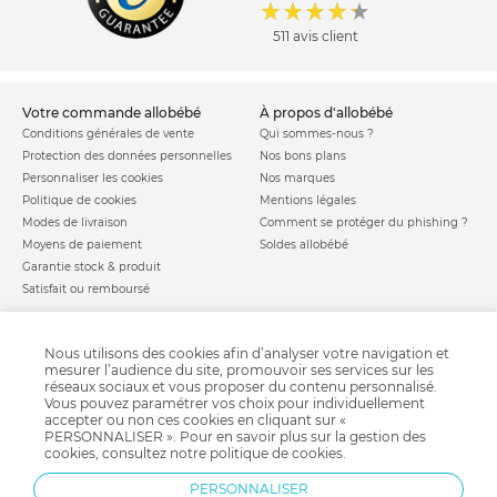
511 avis client
votre commande allobébé
à propos d'allobébé
Conditions générales de vente
Qui sommes-nous ?
Protection des données personnelles
Nos bons plans
Personnaliser les cookies
Nos marques
Politique de cookies
Mentions légales
Modes de livraison
Comment se protéger du phishing ?
Moyens de paiement
Soldes allobébé
Garantie stock & produit
Satisfait ou remboursé
allobébé vous recommande
les plus d'allobébé
Sites et partenaires
Liste de naissance
Nous utilisons des cookies afin d’analyser votre navigation et
Nos labels
Infos conseils
mesurer l’audience du site, promouvoir ses services sur les
Nos licences
Jeux concours
réseaux sociaux et vous proposer du contenu personnalisé.
Vous pouvez paramétrer vos choix pour individuellement
Valise de maternité
Besoin d'aide ?
accepter ou non ces cookies en cliquant sur «
Parrainage
FAQ
PERSONNALISER ». Pour en savoir plus sur la gestion des
cookies, consultez notre
politique de cookies
.
Paiement sécurisé
PERSONNALISER