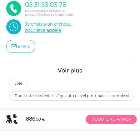
05 31 53 03 78
(Coût d'un appel local depuis
un poste fixe, hors coût opérateur)
Je choisis un créneau
pour être appelé
EMAIL
Voir plus
joie
poussette trio finiti + siège auto i-level pro + nacelle ramble xl
886
,90 €
J'AJOUTE AU PANIER