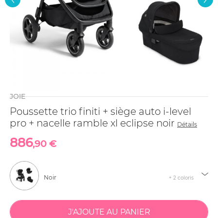
JOIE
Poussette trio finiti + siège auto i-level
pro + nacelle ramble xl eclipse noir
Détails
886
,90 €
Noir
+ 2 coloris