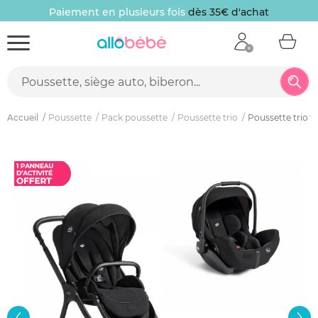
Paiement en plusieurs fois
dès 35€ d'achat
Accueil
Poussette
Pack poussette
Poussette trio
Poussette trio fi