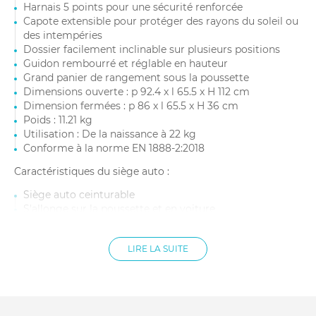
Harnais 5 points pour une sécurité renforcée
Capote extensible pour protéger des rayons du soleil ou
des intempéries
Dossier facilement inclinable sur plusieurs positions
Guidon rembourré et réglable en hauteur
Grand panier de rangement sous la poussette
Dimensions ouverte : p 92.4 x l 65.5 x H 112 cm
Dimension fermées : p 86 x l 65.5 x H 36 cm
Poids : 11.21 kg
Utilisation : De la naissance à 22 kg
Conforme à la norme EN 1888-2:2018
Caractéristiques du siège auto :
Siège auto ceinturable
S'allonge sur la poussette et en voiture
Harnais 3 points équipé de protections molletonnées au
niveau des épaules
LIRE LA SUITE
Capote en tissu déperlant et anti-UV UPF50+
Insert nouveau-né amovible molletonné au niveau de la
tête, du dos et des côtes
Dimensions : L 65,7 - 69,6 x l 44,5 x h 55 - 58,4 cm
Âge : Naissance à 1 an