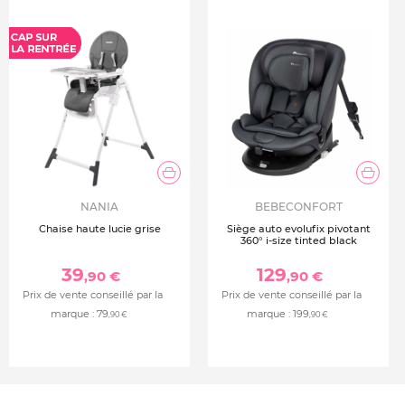
NANIA
BEBECONFORT
Chaise haute lucie grise
Siège auto evolufix pivotant
360° i-size tinted black
39
129
,90 €
,90 €
Prix de vente conseillé par la
Prix de vente conseillé par la
marque :
79
marque :
199
,90 €
,90 €