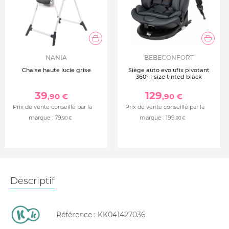
NANIA
BEBECONFORT
Chaise haute lucie grise
Siège auto evolufix pivotant
360° i-size tinted black
39
129
,90 €
,90 €
Prix de vente conseillé par la
Prix de vente conseillé par la
marque :
79
marque :
199
,90 €
,90 €
Descriptif
Référence :
KK041427036