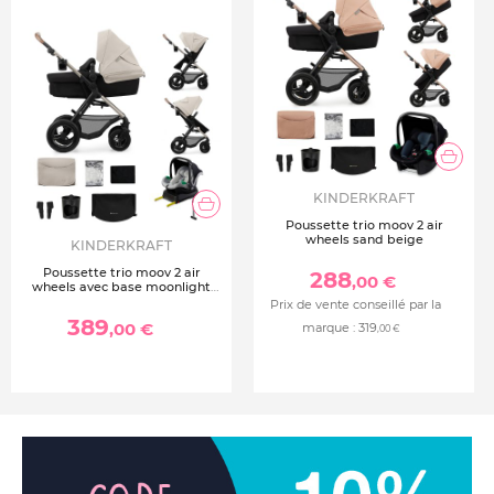
KINDERKRAFT
Poussette trio moov 2 air
wheels sand beige
KINDERKRAFT
Poussette trio moov 2 air
288
,00 €
wheels avec base moonlight
grey
Prix de vente conseillé par la
389
,00 €
marque :
319
,00 €