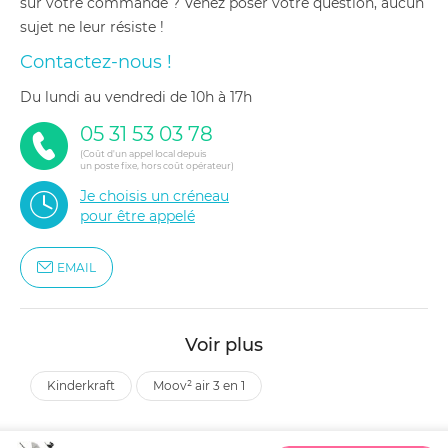
sur votre commande ? Venez poser votre question, aucun
sujet ne leur résiste !
Contactez-nous !
du lundi au vendredi de 10h à 17h
05 31 53 03 78
(Coût d'un appel local depuis
un poste fixe, hors coût opérateur)
Je choisis un créneau
pour être appelé
EMAIL
Voir plus
kinderkraft
moov² air 3 en 1