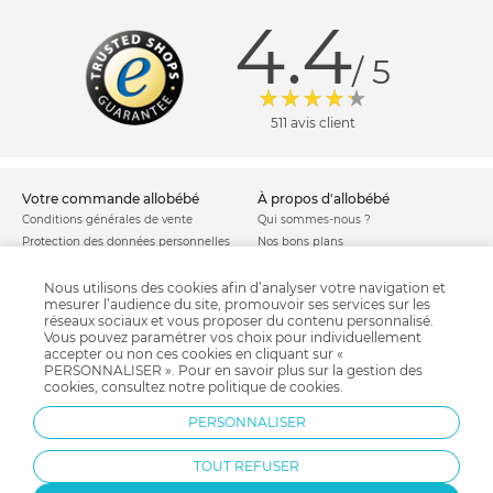
4.4
/ 5
511 avis client
votre commande allobébé
à propos d'allobébé
Conditions générales de vente
Qui sommes-nous ?
Protection des données personnelles
Nos bons plans
Personnaliser les cookies
Nos marques
Politique de cookies
Mentions légales
Nous utilisons des cookies afin d’analyser votre navigation et
mesurer l’audience du site, promouvoir ses services sur les
Modes de livraison
Comment se protéger du phishing ?
réseaux sociaux et vous proposer du contenu personnalisé.
Moyens de paiement
Soldes allobébé
Vous pouvez paramétrer vos choix pour individuellement
Garantie stock & produit
accepter ou non ces cookies en cliquant sur «
PERSONNALISER ». Pour en savoir plus sur la gestion des
Satisfait ou remboursé
cookies, consultez notre
politique de cookies
.
allobébé vous recommande
les plus d'allobébé
PERSONNALISER
Sites et partenaires
Liste de naissance
Nos labels
Infos conseils
TOUT REFUSER
Nos licences
Jeux concours
Valise de maternité