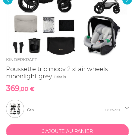
KINDERKRAFT
Poussette trio moov 2 xl air wheels
moonlight grey
Détails
369
,00 €
Gris
+ 8 coloris