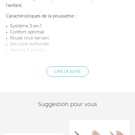
l'enfant.
Caractéristiques de la poussette :
Système 3-en-1
Confort optimal
Roues tout-terrain
Sécurité renforcée
Harnais 5 points
Accessoires inclus
Dossier et le repose-pieds réglables
Grand panier de rangement : 5 kg
LIRE LA SUITE
Grande capote extensible avec UPF 50+
Roues XL
Poids de l'enfant : dès la naissance jusqu'à 22 kg
Dimensions du produit : Longueur du produit déplié 91
cm Largeur du produit déplié 60 cm Hauteur du produit
Suggestion pour vous
déplié 115 cm
Longueur du produit plié 56 cm Largeur du produit plié
58 cm Hauteur du produit plié 69 cm
Profondeur de l'assise 20 cm Largeur de l'assise 33 cm
Hauteur du dossier 49.5 cm Largeur du dossier 34 cm