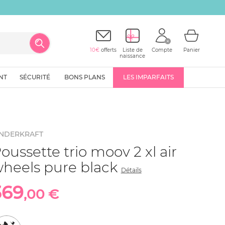
10€
offerts
Liste de
Compte
Panier
naissance
NT
SÉCURITÉ
BONS PLANS
LES IMPARFAITS
INDERKRAFT
oussette trio moov 2 xl air
heels pure black
Détails
369
,00 €