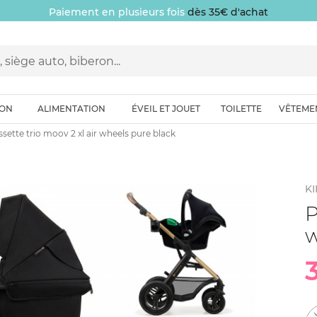
Paiement en plusieurs fois
dès 35€ d'achat
ION
ALIMENTATION
ÉVEIL ET JOUET
TOILETTE
VÊTEME
sette trio moov 2 xl air wheels pure black
K
P
w