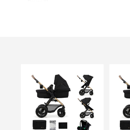
Roues XL
Poids de l'enfant : dès la naissance jusqu'à 2
Dimensions du produit : Longueur du produi
produit déplié 60 cm Hauteur du produit dé
Longueur du produit plié 56 cm Largeur du 
Hauteur du produit plié 69 cm
Profondeur de l'assise 20 cm Largeur de l'a
dossier 49.5 cm Largeur du dossier 34 cm