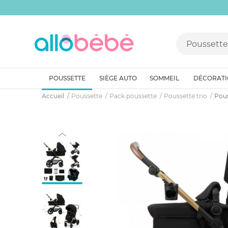
POUSSETTE
SIÈGE AUTO
SOMMEIL
DÉCORAT
Accueil
Poussette
Pack poussette
Poussette trio
Pous