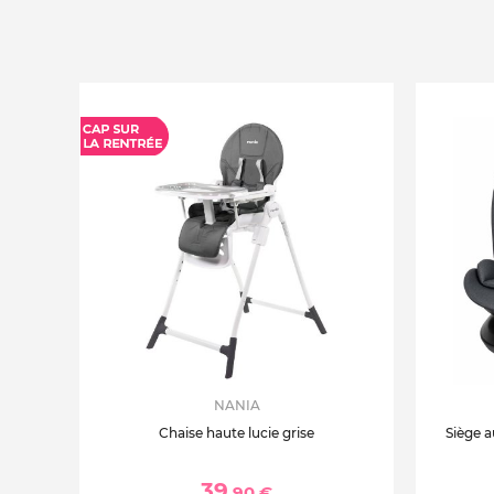
NANIA
Chaise haute lucie grise
Siège a
39
,90 €