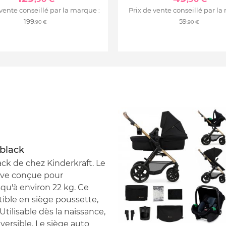
 vente conseillé par la marque :
Prix de vente conseillé par la
199
59
,90 €
,90 €
 black
ack de chez Kinderkraft. Le
tive conçue pour
qu'à environ 22 kg. Ce
ible en siège poussette,
Utilisable dès la naissance,
versible. Le siège auto