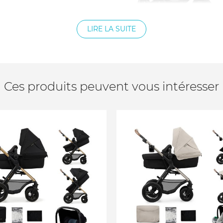
2 kg
t déplié 91 cm Largeur du
LIRE LA SUITE
plié 115 cm
produit plié 58 cm
ssise 33 cm Hauteur du
Ces produits peuvent vous intéresser