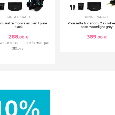
KINDERKRAFT
KINDERKRAFT
oussette moov2 air 3 en 1 pure
Poussette trio moov 2 air whee
black
base moonlight grey
288
389
,00 €
,00 €
 vente conseillé par la marque :
319
,00 €