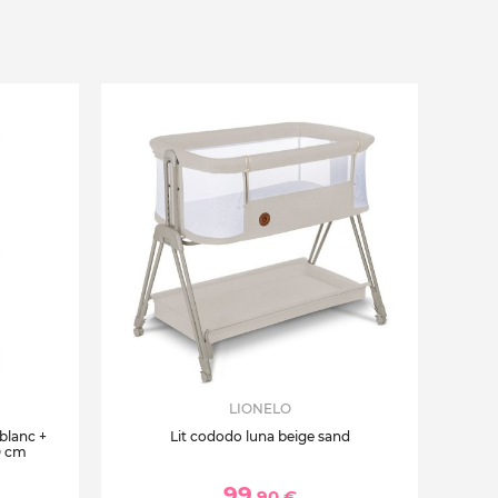
LIONELO
 blanc +
Lit cododo luna beige sand
0 cm
99
,90 €