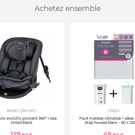
Achetez ensemble
BEBECONFORT
TINEO
uto evolufix pivotant 360° i-size
Pack matelas climatisé + alèse
tinted black
drap housse blanc - 60 x 12
129
49
,90 €
,90 €