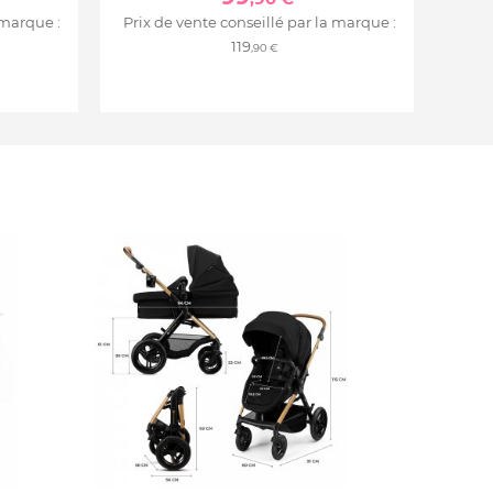
 marque :
Prix de vente conseillé par la marque :
119
,90 €