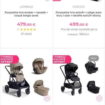
LIONELO
CHICCO
Poussette trio amber + nacelle +
Poussette trio activ3+ + siège auto
coque beige sand
kory i-size + nacelle activ3+ ebony
479
499
,90 €
,00 €
Prix de vente conseillé par la
(1)
En stock
marque :
599
,00 €
New