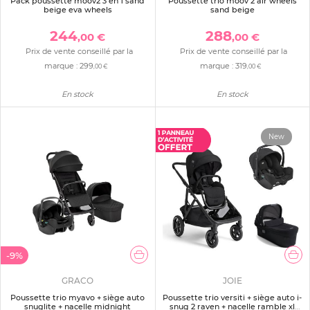
Pack poussette moov2 3 en 1 sand
Poussette trio moov 2 air wheels
beige eva wheels
sand beige
244
288
,00 €
,00 €
Prix de vente conseillé par la
Prix de vente conseillé par la
marque :
299
marque :
319
,00 €
,00 €
En stock
En stock
New
-9%
GRACO
JOIE
Poussette trio myavo + siège auto
Poussette trio versiti + siège auto i-
snuglite + nacelle midnight
snug 2 raven + nacelle ramble xl