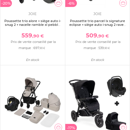
-20%
-6%
JOIE
JOIE
Poussette trio alore + siège auto i-
Poussette trio parcel lx signature
snug 2 + nacelle ramble xl pebble
eclipse + siège auto i-snug 2 raven
gris
+ nacelle ramble shale
559
509
,90 €
,90 €
Prix de vente conseillé par la
Prix de vente conseillé par la
marque :
697
marque :
539
,90 €
,90 €
En stock
En stock
-17%