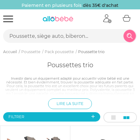
Paiement en plusieurs fois
dès 35€ d'achat
Accueil
Poussette
Pack poussette
Poussette trio
Poussettes trio
Investir dans un équipement adapté pour accueillir votre bébé est une
nécessité. Et bien évidemment, trouver la poussette adéquate en fait partie.
Pour cela, la poussette trio est un excellent choix pour les futurs parents qui
veulent un équipement complet au meilleur prix. Polyvalente, la poussette 3
en 1 possède une nacelle, où votre nouveau-né y dormira tranquillement en
position allongée ; un cosy facilement transportable, qui fera également office
de siège-auto ; et un hamac à plusieurs positions, qui accueillera votre bébé
LIRE LA SUITE
dès ses 6 mois jusqu’à ce qu’il soit autonome dans sa marche.
FILTRER