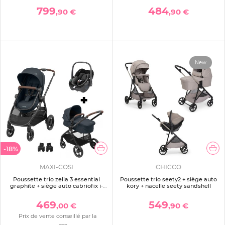
799
484
,90 €
,90 €
New
-18%
MAXI-COSI
CHICCO
Poussette trio zelia 3 essential
Poussette trio seety2 + siège auto
graphite + siège auto cabriofix i-
kory + nacelle seety sandshell
size + nacelle
469
549
,00 €
,90 €
Prix de vente conseillé par la