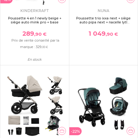
KINDERKRAFT
NUNA
Poussette 4 en 1 newly beige +
Poussette trio ixxa next + siège
siège auto mink pro + base
auto pipa next + nacelle lytl
chestnut
289
1 049
,90 €
,90 €
Prix de vente conseillé par la
marque :
329
,00 €
En stock
-22%