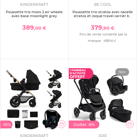
KINDERKRAFT
BE COOL
Poussette trio moov 2 air wheels
Poussette trio stratos avec nacelle
avec base moonlight grey
stratos et coque travel carrier be
teal
389
379
,00 €
,90 €
Prix de vente conseillé par la
marque :
488
,90 €
New
-10%
Outlet
-6%
KINDERKRAFT
JOIE