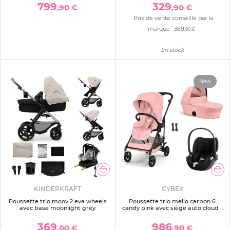
799
329
,90 €
,90 €
Prix de vente conseillé par la
marque :
369
,90 €
En stock
New
KINDERKRAFT
CYBEX
Poussette trio moov 2 eva wheels
Poussette trio melio carbon 6
avec base moonlight grey
candy pink avec siège auto cloud t
i-size et nacelle
369
986
,00 €
,90 €