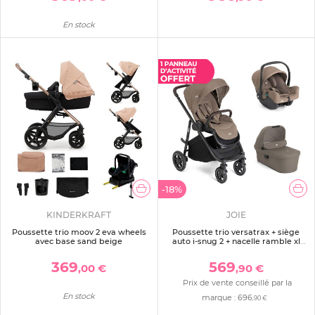
En stock
-18%
KINDERKRAFT
JOIE
Poussette trio moov 2 eva wheels
Poussette trio versatrax + siège
avec base sand beige
auto i-snug 2 + nacelle ramble xl
cashew
369
569
,00 €
,90 €
Prix de vente conseillé par la
En stock
marque :
696
,90 €