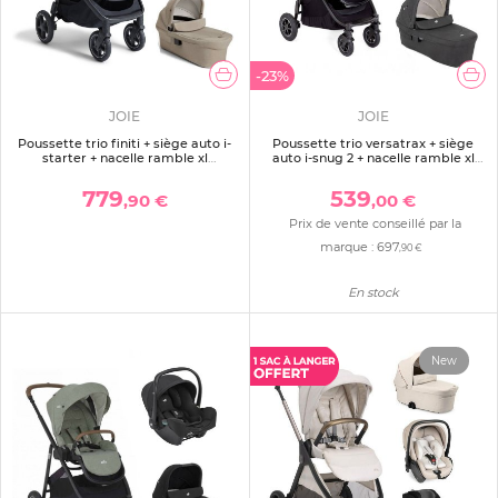
-23%
JOIE
JOIE
Poussette trio finiti + siège auto i-
Poussette trio versatrax + siège
starter + nacelle ramble xl
auto i-snug 2 + nacelle ramble xl
sandstone
noir
779
539
,90 €
,00 €
Prix de vente conseillé par la
marque :
697
,90 €
En stock
New