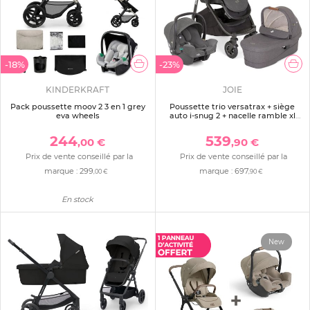
-18%
-23%
KINDERKRAFT
JOIE
Pack poussette moov 2 3 en 1 grey
Poussette trio versatrax + siège
eva wheels
auto i-snug 2 + nacelle ramble xl
shell gray gris
244
539
,00 €
,90 €
Prix de vente conseillé par la
Prix de vente conseillé par la
marque :
299
marque :
697
,00 €
,90 €
En stock
New