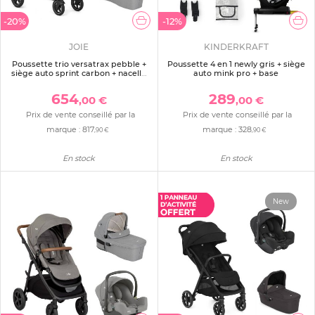
-20%
-12%
JOIE
KINDERKRAFT
Poussette trio versatrax pebble +
Poussette 4 en 1 newly gris + siège
siège auto sprint carbon + nacelle
auto mink pro + base
ramble xl pebble gris
654
289
,00 €
,00 €
Prix de vente conseillé par la
Prix de vente conseillé par la
marque :
817
marque :
328
,90 €
,90 €
En stock
En stock
New