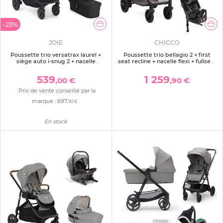
-23%
JOIE
CHICCO
Poussette trio versatrax laurel +
Poussette trio bellagio 2 + first
siège auto i-snug 2 + nacelle
seat recline + nacelle flexi + fullseat
ramble xl raven
360 avec base amber glow
539
1 259
,00 €
,90 €
Prix de vente conseillé par la
marque :
697
,90 €
En stock