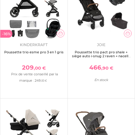
-16%
KINDERKRAFT
JOIE
Poussette trio esme pro 3 en 1 gris
Poussette trio pact pro shale +
siège auto i-snug 2 raven + nacelle
ramble shale
209
466
,00 €
,90 €
Prix de vente conseillé par la
En stock
marque :
249
,00 €