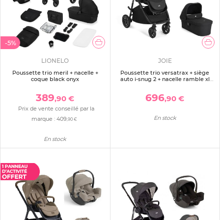
-5%
LIONELO
JOIE
Poussette trio meril + nacelle +
Poussette trio versatrax + siège
coque black onyx
auto i-snug 2 + nacelle ramble xl
raven
389
696
,90 €
,90 €
Prix de vente conseillé par la
En stock
marque :
409
,90 €
En stock