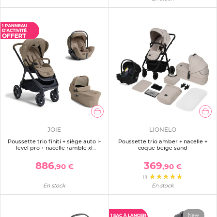
JOIE
LIONELO
Poussette trio finiti + siège auto i-
Poussette trio amber + nacelle +
level pro + nacelle ramble xl
coque beige sand
sandstone beige
886
369
,90 €
,90 €
(1)
En stock
En stock
New