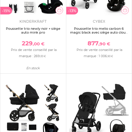
-15%
-13%
KINDERKRAFT
CYBEX
Poussette trio newly noir + siège
Poussette trio melio carbon 6
auto mink pro
magic black avec siège auto cloud
g3 i-size tissu plus et nacelle
229
877
,00 €
,90 €
Prix de vente conseillé par la
Prix de vente conseillé par la
marque :
269
marque :
1 006
,00 €
,90 €
En stock