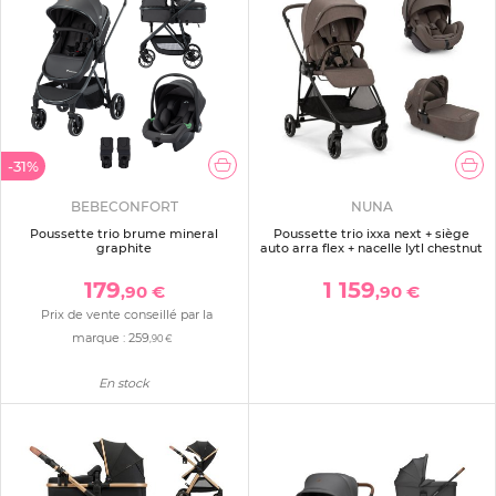
-31%
BEBECONFORT
NUNA
Poussette trio brume mineral
Poussette trio ixxa next + siège
graphite
auto arra flex + nacelle lytl chestnut
179
1 159
,90 €
,90 €
Prix de vente conseillé par la
marque :
259
,90 €
En stock