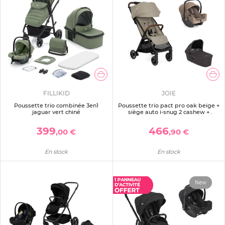
FILLIKID
JOIE
Poussette trio combinée 3en1
Poussette trio pact pro oak beige +
jaguar vert chiné
siège auto i-snug 2 cashew +
nacelle ramble shale noir
399
466
,00 €
,90 €
En stock
En stock
New