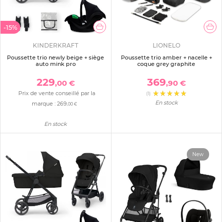
-15%
KINDERKRAFT
LIONELO
Poussette trio newly beige + siège
Poussette trio amber + nacelle +
auto mink pro
coque grey graphite
229
369
,00 €
,90 €
Prix de vente conseillé par la
(1)
En stock
marque :
269
,00 €
En stock
New