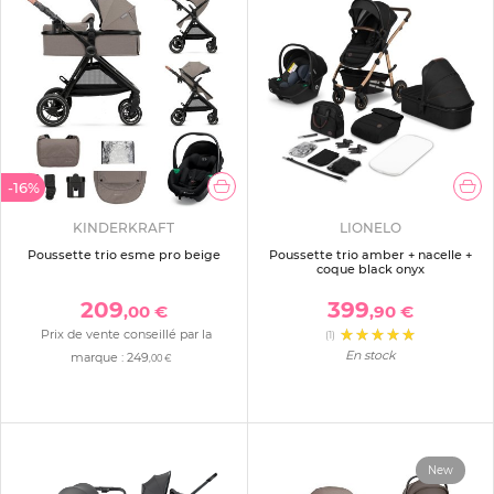
-16%
KINDERKRAFT
LIONELO
Poussette trio esme pro beige
Poussette trio amber + nacelle +
coque black onyx
209
399
,00 €
,90 €
Prix de vente conseillé par la
(1)
En stock
marque :
249
,00 €
New