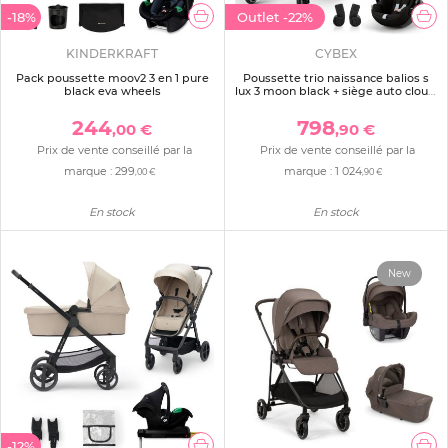
-18%
Outlet
-22%
KINDERKRAFT
CYBEX
Pack poussette moov2 3 en 1 pure
Poussette trio naissance balios s
black eva wheels
lux 3 moon black + siège auto cloud
g i-size confort + nacelle - édition
limitée
244
798
,00 €
,90 €
Prix de vente conseillé par la
Prix de vente conseillé par la
marque :
299
marque :
1 024
,00 €
,90 €
En stock
En stock
New
-12%