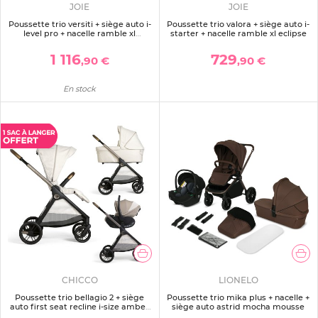
JOIE
JOIE
Poussette trio versiti + siège auto i-
Poussette trio valora + siège auto i-
level pro + nacelle ramble xl
starter + nacelle ramble xl eclipse
signature sandstone beige
1 116
729
,90 €
,90 €
En stock
CHICCO
LIONELO
Poussette trio bellagio 2 + siège
Poussette trio mika plus + nacelle +
auto first seat recline i-size amber
siège auto astrid mocha mousse
glow