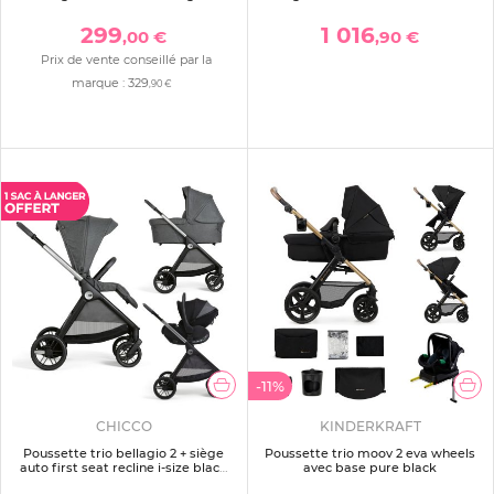
eclipse
299
1 016
,00 €
,90 €
Prix de vente conseillé par la
marque :
329
,90 €
-11%
CHICCO
KINDERKRAFT
Poussette trio bellagio 2 + siège
Poussette trio moov 2 eva wheels
auto first seat recline i-size black
avec base pure black
satin