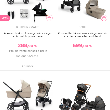
-12%
KINDERKRAFT
JOIE
Poussette 4 en 1 newly noir + siège
Poussette trio valora + siège auto i-
auto mink pro + base
starter + nacelle ramble xl
sandstone
288
699
,90 €
,00 €
Prix de vente conseillé par la
marque :
329
,00 €
En stock