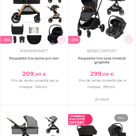
-16%
-25%
KINDERKRAFT
BEBECONFORT
Poussette trio esme pro noir
Poussette trio luvia mineral
graphite
209
299
,90 €
,00 €
Prix de vente conseillé par la
Prix de vente conseillé par la
marque :
249
marque :
399
,00 €
,90 €
En stock
New