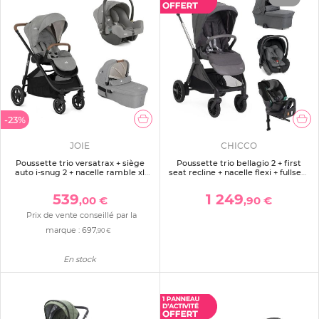
-23%
JOIE
CHICCO
Poussette trio versatrax + siège
Poussette trio bellagio 2 + first
auto i-snug 2 + nacelle ramble xl
seat recline + nacelle flexi + fullseat
pebble gris
360 avec base black satin
539
1 249
,00 €
,90 €
Prix de vente conseillé par la
marque :
697
,90 €
En stock