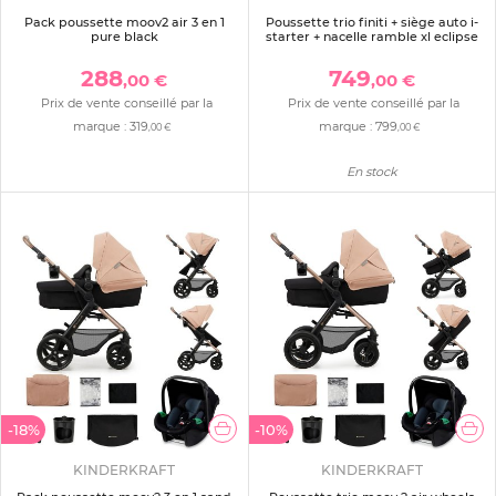
Pack poussette moov2 air 3 en 1
Poussette trio finiti + siège auto i-
pure black
starter + nacelle ramble xl eclipse
288
749
,00 €
,00 €
Prix de vente conseillé par la
Prix de vente conseillé par la
marque :
319
marque :
799
,00 €
,00 €
En stock
-18%
-10%
KINDERKRAFT
KINDERKRAFT