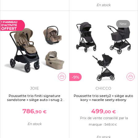
En stock
New
-9%
JOIE
CHICCO
Poussette trio finiti signature
Poussette trio seety2 + siège auto
sandstone + siège auto i-snug 2
kory + nacelle seety ebony
cashew + nacelle ramble signature
xl sandstone beige
786
499
,90 €
,00 €
Prix de vente conseillé par la
En stock
marque :
549
,90 €
En stock