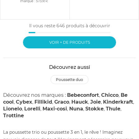
marque :
573
,90 €
Il vous reste
646
produits à découvrir
VOIR + DE PRODUITS
Découvrez aussi
poussette duo
Découvrez nos marques :
Bebeconfort
,
Chicco
,
Be
cool
,
Cybex
,
Fillikid
,
Graco
,
Hauck
,
Joie
,
Kinderkraft
,
Lionelo
,
Lorelli
,
Maxi-cosi
,
Nuna
,
Stokke
,
Thule
,
Trottine
La poussette trio ou poussette 3 en 1, le rêve ! Imaginez