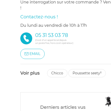
Une interrogation sur votre commande ? Venez
!
Contactez-nous !
du lundi au vendredi de 10h à 17h
05 31 53 03 78
(Coût d'un appel local depuis
un poste fixe, hors coût opérateur)
EMAIL
Voir plus
chicco
poussette seety²
Derniers articles vus