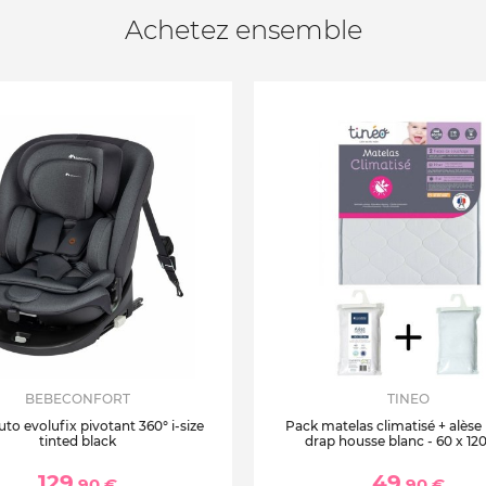
Achetez ensemble
BEBECONFORT
TINEO
uto evolufix pivotant 360° i-size
Pack matelas climatisé + alèse
tinted black
drap housse blanc - 60 x 12
129
49
,90 €
,90 €