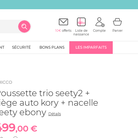
10€
offerts
Liste de
Compte
Panier
naissance
NT
SÉCURITÉ
BONS PLANS
LES IMPARFAITS
HICCO
oussette trio seety2 +
iège auto kory + nacelle
eety ebony
Détails
499
,00 €