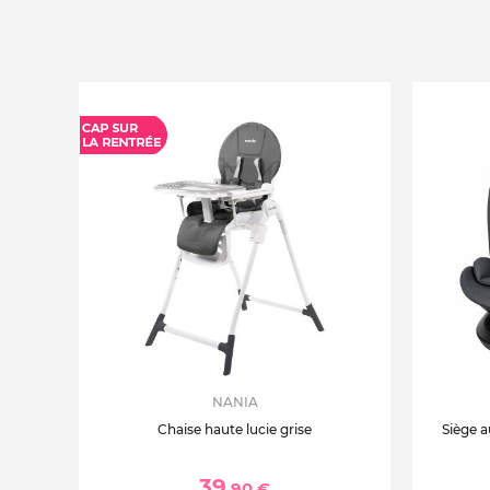
NANIA
Chaise haute lucie grise
Siège a
39
,90 €