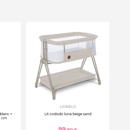
LIONELO
 blanc +
Lit cododo luna beige sand
0 cm
99
,90 €