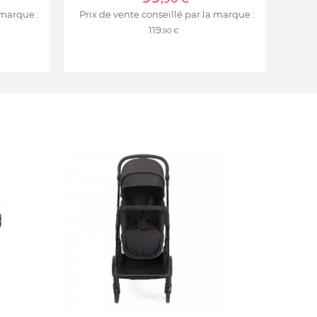
 marque :
Prix de vente conseillé par la marque :
119
,90 €