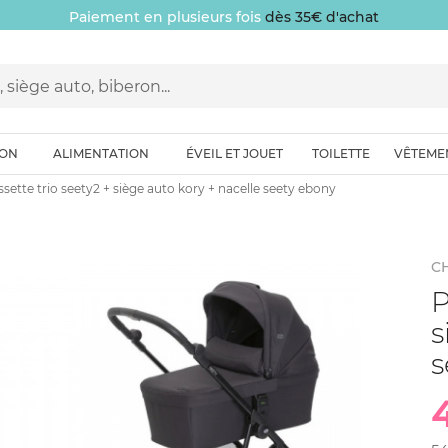
Paiement en plusieurs fois
dès 35€ d'achat
ION
ALIMENTATION
ÉVEIL ET JOUET
TOILETTE
VÊTEME
sette trio seety2 + siège auto kory + nacelle seety ebony
C
P
s
s