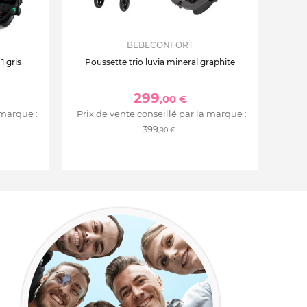
BEBECONFORT
1 gris
Poussette trio luvia mineral graphite
299
,00 €
 marque :
Prix de vente conseillé par la marque :
399
,90 €