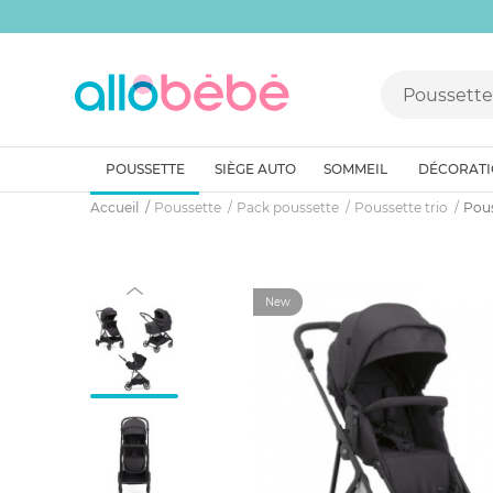
POUSSETTE
SIÈGE AUTO
SOMMEIL
DÉCORAT
Accueil
Poussette
Pack poussette
Poussette trio
Pous
New