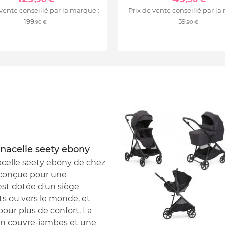
 vente conseillé par la marque :
Prix de vente conseillé par la
199
59
,90 €
,90 €
+ nacelle seety ebony
nacelle seety ebony de chez
 conçue pour une
 est dotée d'un siège
nts ou vers le monde, et
pour plus de confort. La
un couvre-jambes et une