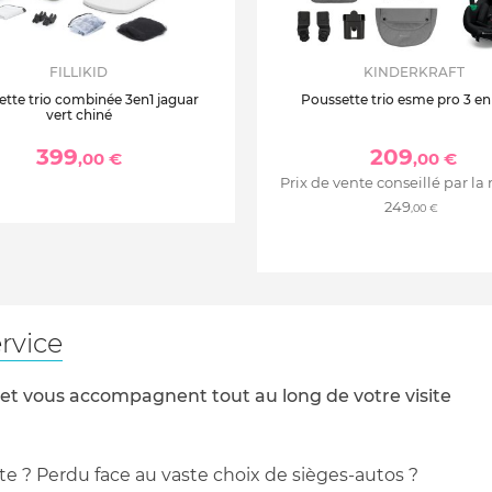
FILLIKID
KINDERKRAFT
tte trio combinée 3en1 jaguar
Poussette trio esme pro 3 en 
vert chiné
ody Plus et Chicco We
399
209
,00 €
,00 €
Prix de vente conseillé par la
249
,00 €
0+
e d'une seule main
rvice
 et vous accompagnent tout au long de votre visite
te ? Perdu face au vaste choix de sièges-autos ?