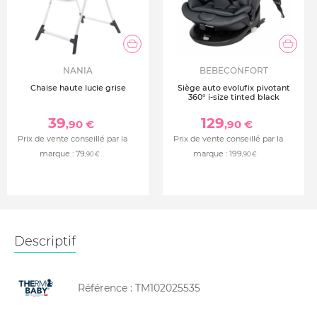
NANIA
BEBECONFORT
Chaise haute lucie grise
Siège auto evolufix pivotant
360° i-size tinted black
39
129
,90 €
,90 €
Prix de vente conseillé par la
Prix de vente conseillé par la
marque :
79
marque :
199
,90 €
,90 €
Descriptif
Référence :
TM102025535