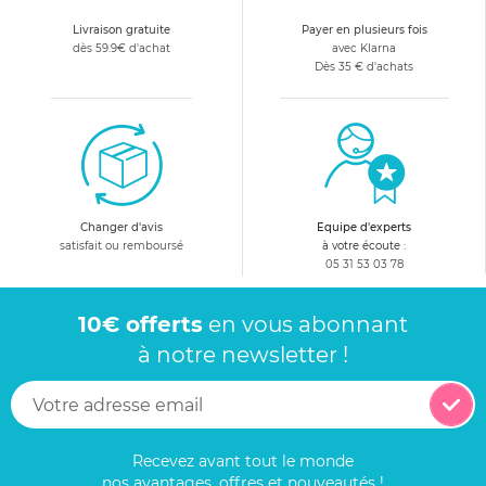
Livraison gratuite
Payer en plusieurs fois
dès 59.9€ d'achat
avec Klarna
Dès 35 € d'achats
Changer d'avis
Equipe d'experts
satisfait ou remboursé
à votre écoute :
05 31 53 03 78
10€ offerts
en vous abonnant
à notre newsletter !
Recevez avant tout le monde
nos avantages, offres et nouveautés !