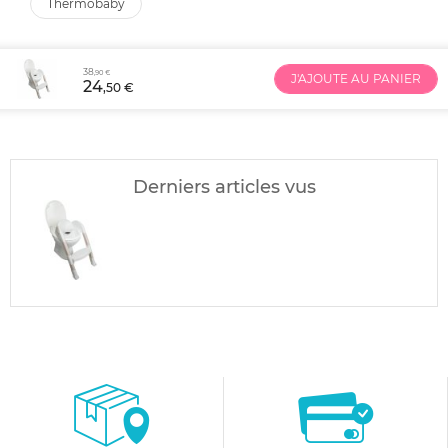
thermobaby
38
,90 €
J'AJOUTE AU PANIER
24
,50 €
Derniers articles vus