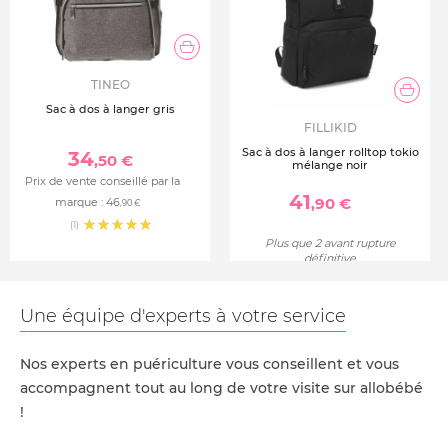
TINEO
Sac à dos à langer gris
FILLIKID
Sac à dos à langer rolltop tokio
34
,50 €
mélange noir
Prix de vente conseillé par la
41
,90 €
marque :
46
,90 €
(1)
Plus que 2 avant rupture
définitive
Une équipe d'experts à votre service
Nos experts en puériculture vous conseillent et vous
accompagnent tout au long de votre visite sur allobébé
!