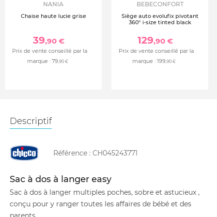
NANIA
BEBECONFORT
Chaise haute lucie grise
Siège auto evolufix pivotant
360° i-size tinted black
39
129
,90 €
,90 €
Prix de vente conseillé par la
Prix de vente conseillé par la
marque :
79
marque :
199
,90 €
,90 €
Descriptif
Référence :
CH045243771
Sac à dos à langer easy
Sac à dos à langer multiples poches, sobre et astucieux ,
conçu pour y ranger toutes les affaires de bébé et des
parents.