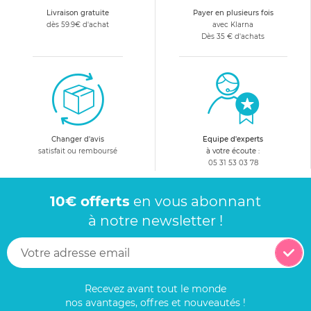
Livraison gratuite
Payer en plusieurs fois
dès 59.9€ d'achat
avec Klarna
Dès 35 € d'achats
Changer d'avis
Equipe d'experts
satisfait ou remboursé
à votre écoute :
05 31 53 03 78
10€ offerts
en vous abonnant
à notre newsletter !
Recevez avant tout le monde
nos avantages, offres et nouveautés !