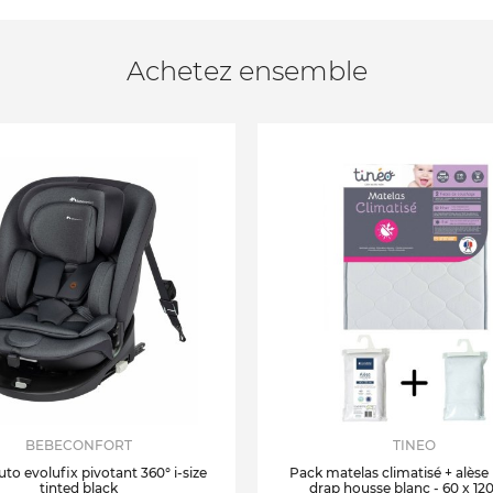
Achetez ensemble
BEBECONFORT
TINEO
uto evolufix pivotant 360° i-size
Pack matelas climatisé + alèse
tinted black
drap housse blanc - 60 x 12