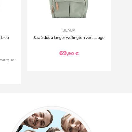
BEABA
n bleu
Sac à dos à langer wellington vert sauge
69
,90 €
 marque :