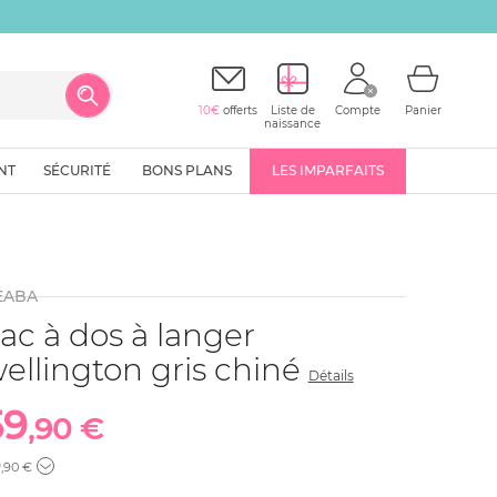
10€
offerts
Liste de
Compte
Panier
naissance
NT
SÉCURITÉ
BONS PLANS
LES IMPARFAITS
EABA
ac à dos à langer
ellington gris chiné
Détails
59
,90 €
9
,90 €