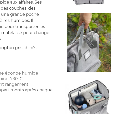
ide aux affaires. Ses
n des couches, des
ec une grande poche
faires humides. Il
 pour transporter les
ger matelassé pour changer
.
ington gris chiné :
 une éponge humide
chine à 30°C
ant rangement
ompartiments après chaque