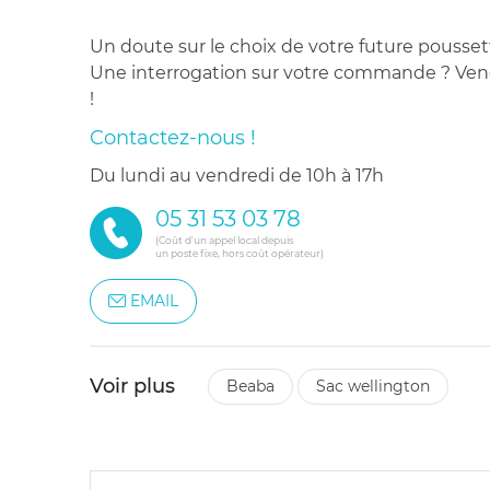
Un doute sur le choix de votre future pousset
Une interrogation sur votre commande ? Venez
!
Contactez-nous !
du lundi au vendredi de 10h à 17h
05 31 53 03 78
(Coût d'un appel local depuis
un poste fixe, hors coût opérateur)
EMAIL
Voir plus
beaba
sac wellington