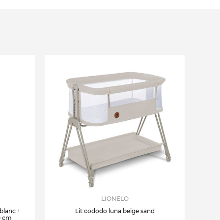
LIONELO
 blanc +
Lit cododo luna beige sand
0 cm