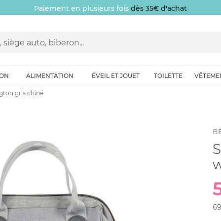
Paiement en plusieurs fois
dès 35€ d'achat
ION
ALIMENTATION
ÉVEIL ET JOUET
TOILETTE
VÊTEME
gton gris chiné
B
S
w
6