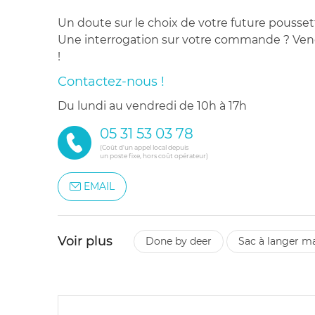
Un doute sur le choix de votre future pousset
Une interrogation sur votre commande ? Venez
!
Contactez-nous !
du lundi au vendredi de 10h à 17h
05 31 53 03 78
(Coût d'un appel local depuis
un poste fixe, hors coût opérateur)
EMAIL
Voir plus
done by deer
sac à langer m