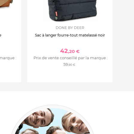
DONE BY DEER
e
Sac à langer fourre-tout matelassé noir
42
,20 €
 marque :
Prix de vente conseillé par la marque :
59
,90 €