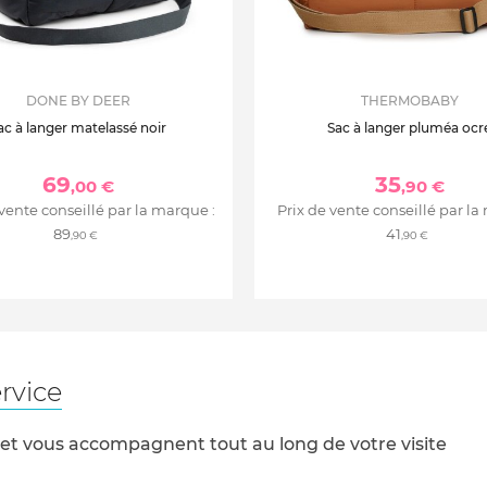
DONE BY DEER
THERMOBABY
ac à langer matelassé noir
Sac à langer pluméa ocr
69
35
,00 €
,90 €
 vente conseillé par la marque :
Prix de vente conseillé par la
89
41
,90 €
,90 €
rvice
 et vous accompagnent tout au long de votre visite