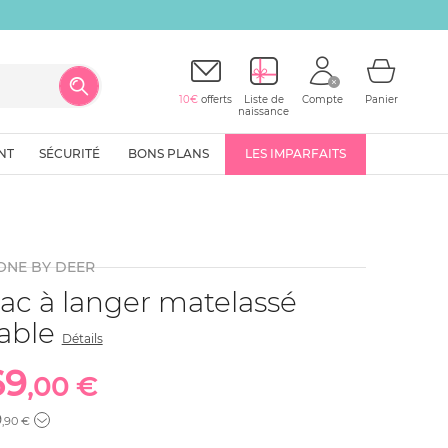
10€
offerts
Liste de
Compte
Panier
naissance
NT
SÉCURITÉ
BONS PLANS
LES IMPARFAITS
ONE BY DEER
ac à langer matelassé
able
Détails
69
,00 €
9
,90 €