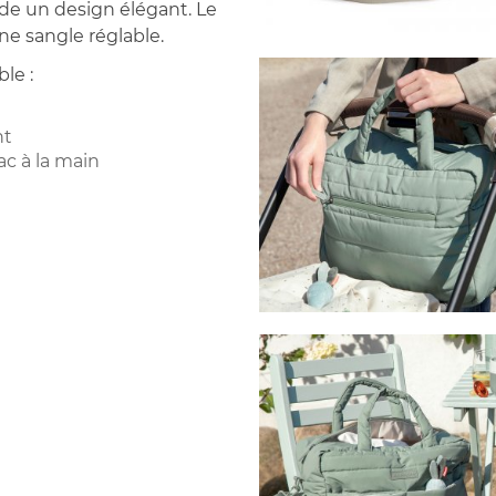
ède un design élégant. Le
ne sangle réglable.
le :
nt
c à la main