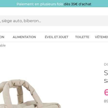
Paiement en plusieurs fois
dès 35€ d'achat
ION
ALIMENTATION
ÉVEIL ET JOUET
TOILETTE
VÊTEME
able
D
S
s
8