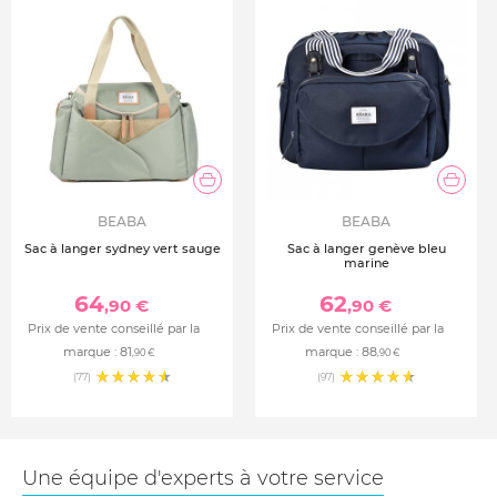
BEABA
BEABA
Sac à langer sydney vert sauge
Sac à langer genève bleu
marine
64
62
,90 €
,90 €
Prix de vente conseillé par la
Prix de vente conseillé par la
marque :
81
marque :
88
,90 €
,90 €
(77)
(97)
Une équipe d'experts à votre service