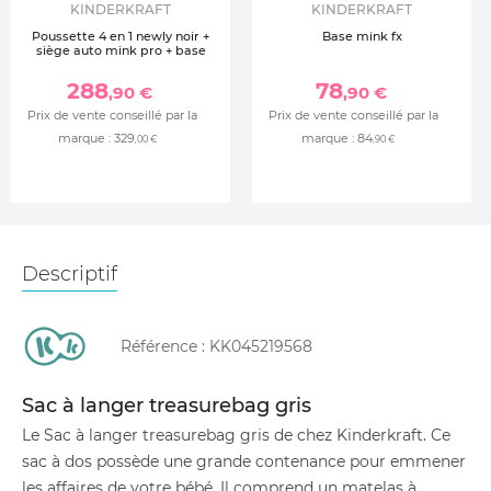
KINDERKRAFT
KINDERKRAFT
Poussette 4 en 1 newly noir +
Base mink fx
siège auto mink pro + base
288
78
,90 €
,90 €
Prix de vente conseillé par la
Prix de vente conseillé par la
marque :
329
marque :
84
,00 €
,90 €
Descriptif
Référence :
KK045219568
Sac à langer treasurebag gris
Le Sac à langer treasurebag gris de chez Kinderkraft. Ce
sac à dos possède une grande contenance pour emmener
les affaires de votre bébé. Il comprend un matelas à