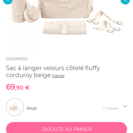
DOOMOO
Sac à langer velours côtelé fluffy
corduroy beige
Détails
69
,90 €
Beige
+ 2 coloris