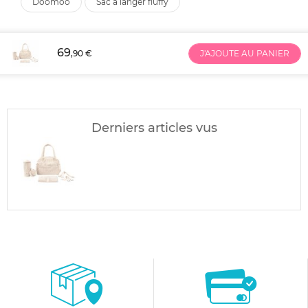
doomoo
sac à langer fluffy
69
,90 €
J'AJOUTE AU PANIER
Derniers articles vus