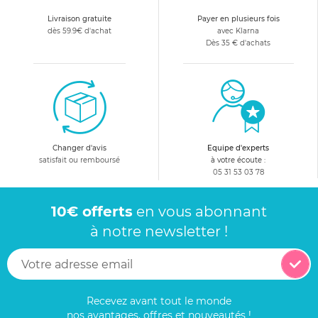
Livraison gratuite
Payer en plusieurs fois
dès 59.9€ d'achat
avec Klarna
Dès 35 € d'achats
Changer d'avis
Equipe d'experts
satisfait ou remboursé
à votre écoute :
05 31 53 03 78
10€ offerts
en vous abonnant
à notre newsletter !
Recevez avant tout le monde
nos avantages, offres et nouveautés !