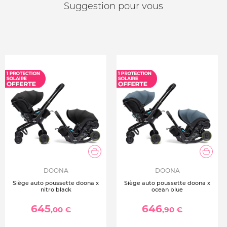
Suggestion pour vous
Conforme à la norme i-Size R129
Attention, Doona X ne peut pas être incliné en mode
siège auto
Nouvelle génération
Nouveaux textiles et mousses intérieures
Siège auto dos à la route
3 positions d'inclinaison
Appuie-tête et harnais réglables
Amortisseur
Guidon en simili cuir
Harnais à 5 points
Guidon réglable - agit comme une barre anti-rebond
Normes de sécurité et de qualité les plus élevées
Approuvé pour les voyages en avion
Textiles amovibles et lavables
DOONA
DOONA
Siège auto poussette doona x
Siège auto poussette doona x
nitro black
ocean blue
645
646
,00 €
,90 €