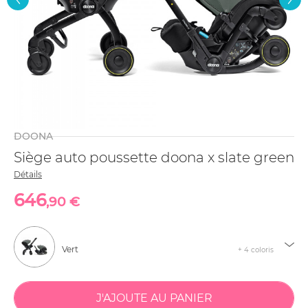
DOONA
Siège auto poussette doona x slate green
Détails
646
,90 €
Vert
+ 4 coloris