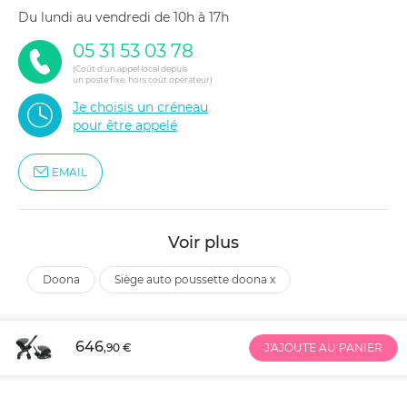
du lundi au vendredi de 10h à 17h
05 31 53 03 78
(Coût d'un appel local depuis
un poste fixe, hors coût opérateur)
Je choisis un créneau
pour être appelé
EMAIL
Voir plus
doona
siège auto poussette doona x
646
,90 €
J'AJOUTE AU PANIER