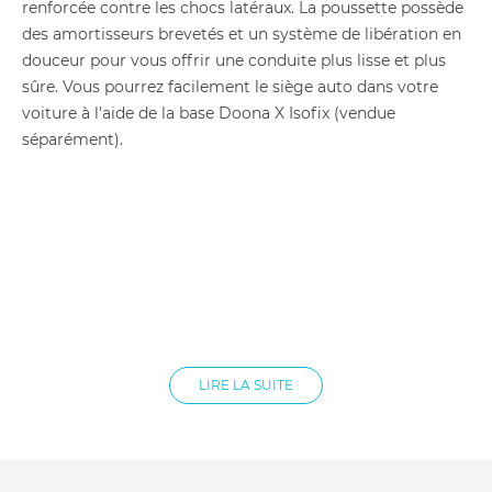
renforcée contre les chocs latéraux. La poussette possède
des amortisseurs brevetés et un système de libération en
douceur pour vous offrir une conduite plus lisse et plus
sûre. Vous pourrez facilement le siège auto dans votre
voiture à l'aide de la base Doona X Isofix (vendue
séparément).
Caractéristiques du siège auto poussette Doona :
Dimensions siège auto : 44 x 72.3 x 45.6 cm
LIRE LA SUITE
Dimensions poussette : 44 x 89.3 x 101 cm
Taille enfant : De 40 à 85 cm
Poids max enfant : 13 kg
Poids produit : 8,3 kg
Garantie fabricant : 2 ans