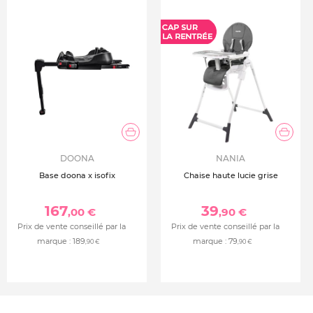
DOONA
NANIA
Base doona x isofix
Chaise haute lucie grise
167
39
,00 €
,90 €
Prix de vente conseillé par la
Prix de vente conseillé par la
marque :
189
marque :
79
,90 €
,90 €