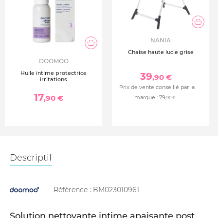
NANIA
Chaise haute lucie grise
DOOMOO
Huile intime protectrice
39
,90 €
irritations
Prix de vente conseillé par la
17
,90 €
marque :
79
,90 €
Descriptif
Référence :
BM023010961
Solution nettoyante intime apaisante post