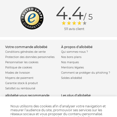
4.4
/ 5
511 avis client
votre commande allobébé
à propos d'allobébé
Conditions générales de vente
Qui sommes-nous ?
Protection des données personnelles
Nos bons plans
Personnaliser les cookies
Nos marques
Politique de cookies
Mentions légales
Modes de livraison
Comment se protéger du phishing ?
Moyens de paiement
Soldes allobébé
Garantie stock & produit
Satisfait ou remboursé
allobébé vous recommande
les plus d'allobébé
Sites et partenaires
Liste de naissance
Nos labels
Infos conseils
Nous utilisons des cookies afin d’analyser votre navigation et
mesurer l’audience du site, promouvoir ses services sur les
Nos licences
Jeux concours
réseaux sociaux et vous proposer du contenu personnalisé.
Valise de maternité