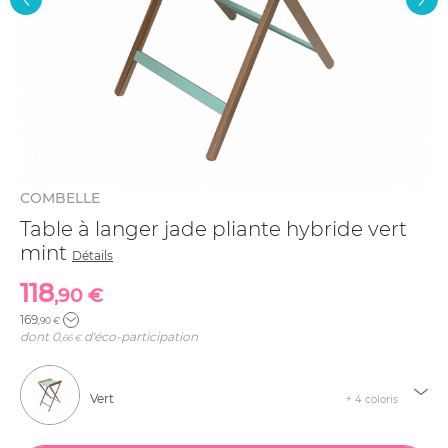
COMBELLE
Table à langer jade pliante hybride vert
mint
Détails
118
,90 €
169
,90 €
dont
0
d'éco-participation
,66 €
Vert
+ 4 coloris