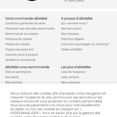
511 avis client
votre commande allobébé
à propos d'allobébé
Conditions générales de vente
Qui sommes-nous ?
Protection des données personnelles
Nos bons plans
Personnaliser les cookies
Nos marques
Politique de cookies
Mentions légales
Modes de livraison
Comment se protéger du phishing ?
Moyens de paiement
Soldes allobébé
Garantie stock & produit
Satisfait ou remboursé
allobébé vous recommande
les plus d'allobébé
Sites et partenaires
Liste de naissance
Nos labels
Infos conseils
Nos licences
Jeux concours
Valise de maternité
Besoin d'aide ?
Parrainage
Nous utilisons des cookies afin d’analyser votre navigation et
FAQ
mesurer l’audience du site, promouvoir ses services sur les
Paiement sécurisé
réseaux sociaux et vous proposer du contenu personnalisé.
Vous pouvez paramétrer vos choix pour individuellement
accepter ou non ces cookies en cliquant sur «
PERSONNALISER ». Pour en savoir plus sur la gestion des
Charte qualité
cookies, consultez notre
politique de cookies
.