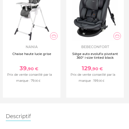
NANIA
BEBECONFORT
Chaise haute lucie grise
Siège auto evolufix pivotant
360° i-size tinted black
39
129
,90 €
,90 €
Prix de vente conseillé par la
Prix de vente conseillé par la
marque :
79
marque :
199
,90 €
,90 €
Descriptif