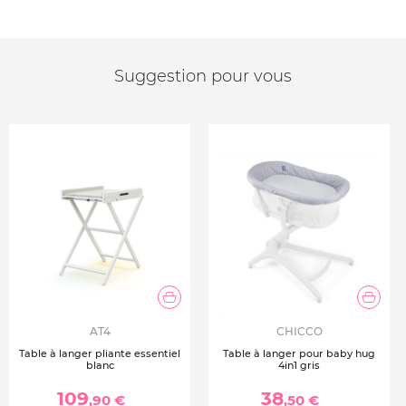
Suggestion pour vous
AT4
CHICCO
Table à langer pliante essentiel
Table à langer pour baby hug
blanc
4in1 gris
109
38
,90 €
,50 €