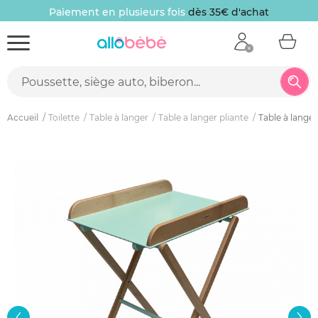
Paiement en plusieurs fois
dès 35€ d'achat
Accueil
Toilette
Table à langer
Table a langer pliante
Table à langer