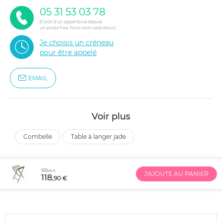
05 31 53 03 78
(Coût d'un appel local depuis
un poste fixe, hors coût opérateur)
Je choisis un créneau
pour être appelé
EMAIL
Voir plus
combelle
table à langer jade
169
,90 €
J'AJOUTE AU PANIER
118
,90 €