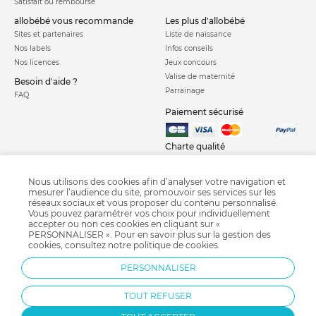
Satisfait ou remboursé
allobébé vous recommande
les plus d'allobébé
Sites et partenaires
Liste de naissance
Nos labels
Infos conseils
Nos licences
Jeux concours
Valise de maternité
Besoin d'aide ?
Parrainage
FAQ
Paiement sécurisé
Charte qualité
Nous utilisons des cookies afin d’analyser votre navigation et
mesurer l’audience du site, promouvoir ses services sur les
réseaux sociaux et vous proposer du contenu personnalisé.
Vous pouvez paramétrer vos choix pour individuellement
accepter ou non ces cookies en cliquant sur «
PERSONNALISER ». Pour en savoir plus sur la gestion des
Courbe de croissance
Crash test siège auto
Calendrier chinois
cookies, consultez notre
politique de cookies
.
Grossesse semaine après semaine
Diversification alimentaire
Pédimètre
PERSONNALISER
Bi-Oil
Fête des pères
TOUT REFUSER