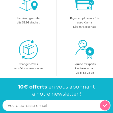
Livraison gratuite
Payer en plusieurs fois
dès 59.9€ d'achat
avec Klarna
Dès 35 € d'achats
Changer d'avis
Equipe d'experts
satisfait ou remboursé
à votre écoute :
05 31 53 03 78
10€ offerts
en vous abonnant
à notre newsletter !